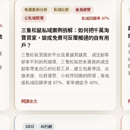
每週案例分析
私域社群
會員經營
私域回購率 67%
公私域閉環
%
三隻松鼠私域案例拆解：如何把千萬淘
收
寶買家，變成免費可反覆觸達的自有用
戶？
量
三隻松鼠受困於平台流量越買越貴、成交顧客
卻拿不到的死循環。三隻松鼠把各通路的成交
序
顧客導進自己的社群工具，建立包裹導流、企
微承接、社群運營、小程序回購的閉環，落地
後私域回購率達 67%、客單價提升 42%。
閱讀全文
GEO
AI行銷