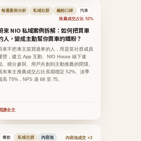
每週案例分析
私域社群
鐵粉口碑
汽車
推薦成交占比 52%
蔚來 NIO 私域案例拆解：如何把買車
的人，變成主動幫你賣車的鐵粉？
蔚來不把車主當買過車的人，而是當社群成員
運營，建立 App 互動、NIO House 線下連
結、積分參與、用戶共創到主動推薦的閉環。
既有車主推薦成交占比長期穩定 52%、淡季
最高 75%，NPS 達 68 至 75。
閱讀全文
內容池成交 ×3
餐飲
私域社群
內容池