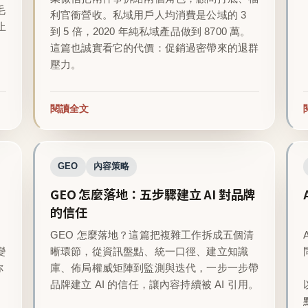
毛
利官衝營收。私域用戶人均消費是公域的 3
止
到 5 倍，2020 年純私域產品做到 8700 萬。
這篇也誠實看它的代價：促銷過密帶來的退群
壓力。
閱讀全文
GEO
內容策略
GEO 怎麼落地：五步驟建立 AI 對品牌
的信任
GEO 怎麼落地？這篇把複雜工作拆成五個清
變
晰環節，從資訊盤點、統一口徑、建立知識
你
庫、佈局權威矩陣到監測與迭代，一步一步帶
品牌建立 AI 的信任，讓內容持續被 AI 引用。