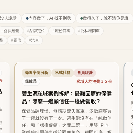
沒人說話
內容做了，AI 找不到我
做很久了，說不清你是誰
會員經營
品牌定位
鐵粉口碑
公私域閉環
品
電信
汽車
每週案例分析
私域社群
會員經營
1%
私域人均消費 3-5 倍
保健品
私
碧生源私域案例拆解：最難回購的保健
品，怎麼一邊顧信任一邊做營收？
性
保健品調理慢、無感期流失嚴重，多數顧客買
了一罐就沒有下一次。碧生源沒有在「純做信
母
任」和「猛推促銷」之間二選一，用雙 IP 企
裡
業微信把兩件事拆給兩個角色，顧問打底、福