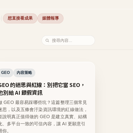
想直接看成果
媒體報導
GEO
內容策略
GEO 的迷思與紅線：別把它當 SEO，
也別給 AI 餵假資訊
做 GEO 最容易踩哪些坑？這篇整理三個常見
迷思，以及五條會汙染資訊環境的紅線做法，
並說明真正值得做的 GEO 是建立真實、結構
化、多平台一致的可信內容，讓 AI 更願意引
用你。