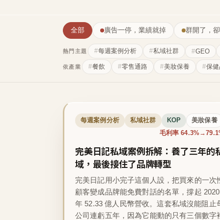
全部
廣告一停，業績就掉
群開了，卻
每週案例分析
私域社群
GEO
熱門主題
餐飲
零售通路
美妝保養
保健
依產業
每週案例分析
私域社群
KOP
美妝保養
毛利率 64.3%→79.
完美日記私域案例拆解：養了三年的
域，最後接住了品牌轉型
完美日記用小完子這個人設，把買來的一次
顧客變成品牌能免費對話的名單，撐起 2020
年 52.33 億人民幣營收。這套私域沒能阻止
公司連虧五年，因為它能動的只有三個數字