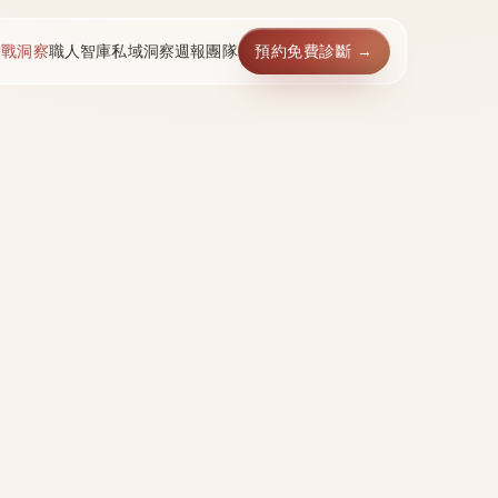
實戰洞察
職人智庫
私域洞察週報
團隊
預約免費診斷 →