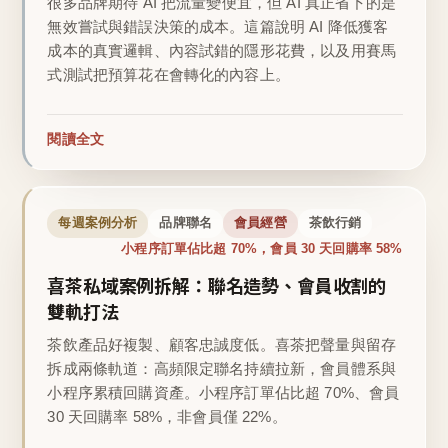
很多品牌期待 AI 把流量變便宜，但 AI 真正省下的是
無效嘗試與錯誤決策的成本。這篇說明 AI 降低獲客
成本的真實邏輯、內容試錯的隱形花費，以及用賽馬
式測試把預算花在會轉化的內容上。
閱讀全文
每週案例分析
品牌聯名
會員經營
茶飲行銷
小程序訂單佔比超 70%，會員 30 天回購率 58%
喜茶私域案例拆解：聯名造勢、會員收割的
雙軌打法
茶飲產品好複製、顧客忠誠度低。喜茶把聲量與留存
拆成兩條軌道：高頻限定聯名持續拉新，會員體系與
小程序累積回購資產。小程序訂單佔比超 70%、會員
30 天回購率 58%，非會員僅 22%。