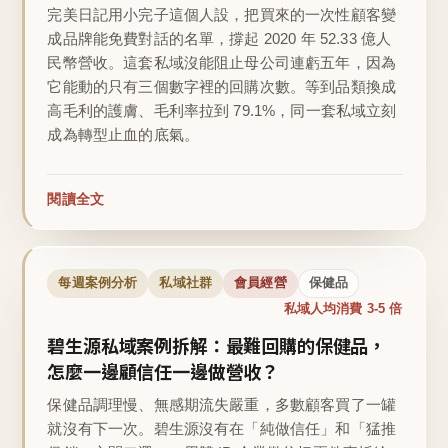
完美日記用小完子這個人設，把買來的一次性顧客變
成品牌能免費對話的名單，撐起 2020 年 52.33 億人
民幣營收。這套私域沒能阻止母公司連虧五年，因為
它能動的只有三個數字裡的回購次數。等到品類換成
高毛利的護膚、毛利率拉到 79.1%，同一套私域立刻
成為轉型止血的底氣。
閱讀全文
每週案例分析
私域社群
會員經營
保健品
私域人均消費 3-5 倍
碧生源私域案例拆解：最難回購的保健品，
怎麼一邊顧信任一邊做營收？
保健品調理慢、無感期流失嚴重，多數顧客買了一罐
就沒有下一次。碧生源沒有在「純做信任」和「猛推