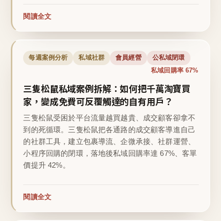
閱讀全文
每週案例分析
私域社群
會員經營
公私域閉環
私域回購率 67%
三隻松鼠私域案例拆解：如何把千萬淘寶買
家，變成免費可反覆觸達的自有用戶？
三隻松鼠受困於平台流量越買越貴、成交顧客卻拿不
到的死循環。三隻松鼠把各通路的成交顧客導進自己
的社群工具，建立包裹導流、企微承接、社群運營、
小程序回購的閉環，落地後私域回購率達 67%、客單
價提升 42%。
閱讀全文