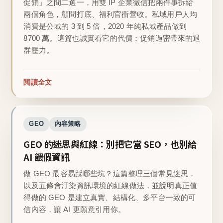
促銷」之間二選一，用雙 IP 企業微信把兩件事拆給
兩個角色，顧問打底、福利官衝營收。私域用戶人均
消費是公域的 3 到 5 倍，2020 年純私域產品做到
8700 萬。這篇也誠實看它的代價：促銷過密帶來的退
群壓力。
閱讀全文
GEO
內容策略
GEO 的迷思與紅線：別把它當 SEO，也別給
AI 餵假資訊
做 GEO 最容易踩哪些坑？這篇整理三個常見迷思，
以及五條會汙染資訊環境的紅線做法，並說明真正值
得做的 GEO 是建立真實、結構化、多平台一致的可
信內容，讓 AI 更願意引用你。