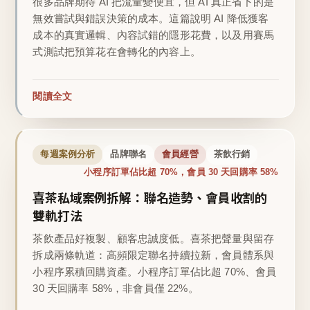
很多品牌期待 AI 把流量變便宜，但 AI 真正省下的是
無效嘗試與錯誤決策的成本。這篇說明 AI 降低獲客
成本的真實邏輯、內容試錯的隱形花費，以及用賽馬
式測試把預算花在會轉化的內容上。
閱讀全文
每週案例分析
品牌聯名
會員經營
茶飲行銷
小程序訂單佔比超 70%，會員 30 天回購率 58%
喜茶私域案例拆解：聯名造勢、會員收割的
雙軌打法
茶飲產品好複製、顧客忠誠度低。喜茶把聲量與留存
拆成兩條軌道：高頻限定聯名持續拉新，會員體系與
小程序累積回購資產。小程序訂單佔比超 70%、會員
30 天回購率 58%，非會員僅 22%。