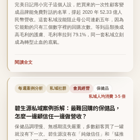
完美日記用小完子這個人設，把買來的一次性顧客變
成品牌能免費對話的名單，撐起 2020 年 52.33 億人
民幣營收。這套私域沒能阻止母公司連虧五年，因為
它能動的只有三個數字裡的回購次數。等到品類換成
高毛利的護膚、毛利率拉到 79.1%，同一套私域立刻
成為轉型止血的底氣。
閱讀全文
每週案例分析
私域社群
會員經營
保健品
私域人均消費 3-5 倍
碧生源私域案例拆解：最難回購的保健品，
怎麼一邊顧信任一邊做營收？
保健品調理慢、無感期流失嚴重，多數顧客買了一罐
就沒有下一次。碧生源沒有在「純做信任」和「猛推