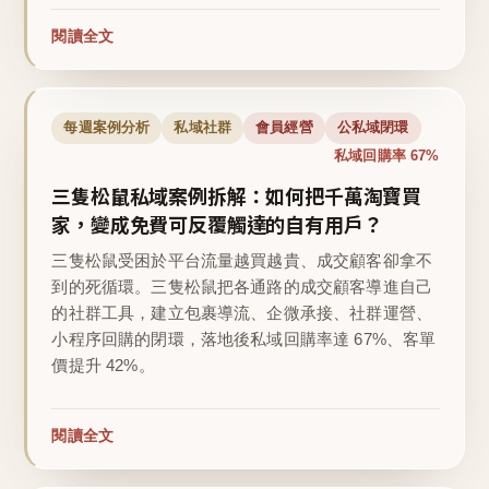
閱讀全文
每週案例分析
私域社群
會員經營
公私域閉環
私域回購率 67%
三隻松鼠私域案例拆解：如何把千萬淘寶買
家，變成免費可反覆觸達的自有用戶？
三隻松鼠受困於平台流量越買越貴、成交顧客卻拿不
到的死循環。三隻松鼠把各通路的成交顧客導進自己
的社群工具，建立包裹導流、企微承接、社群運營、
小程序回購的閉環，落地後私域回購率達 67%、客單
價提升 42%。
閱讀全文