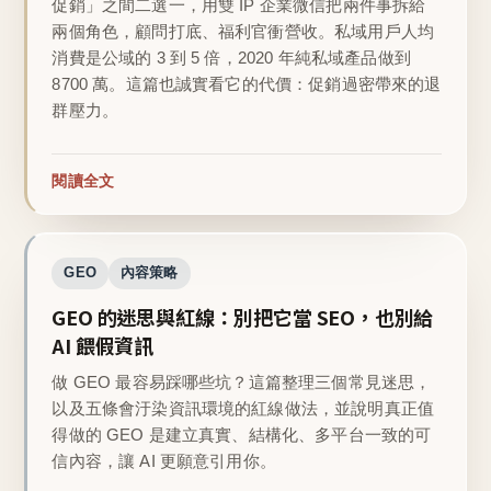
促銷」之間二選一，用雙 IP 企業微信把兩件事拆給
兩個角色，顧問打底、福利官衝營收。私域用戶人均
消費是公域的 3 到 5 倍，2020 年純私域產品做到
8700 萬。這篇也誠實看它的代價：促銷過密帶來的退
群壓力。
閱讀全文
GEO
內容策略
GEO 的迷思與紅線：別把它當 SEO，也別給
AI 餵假資訊
做 GEO 最容易踩哪些坑？這篇整理三個常見迷思，
以及五條會汙染資訊環境的紅線做法，並說明真正值
得做的 GEO 是建立真實、結構化、多平台一致的可
信內容，讓 AI 更願意引用你。