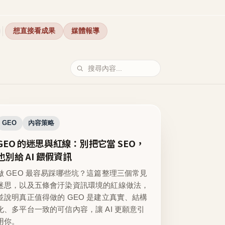
想直接看成果
媒體報導
GEO
內容策略
GEO 的迷思與紅線：別把它當 SEO，
也別給 AI 餵假資訊
做 GEO 最容易踩哪些坑？這篇整理三個常見
迷思，以及五條會汙染資訊環境的紅線做法，
並說明真正值得做的 GEO 是建立真實、結構
化、多平台一致的可信內容，讓 AI 更願意引
用你。