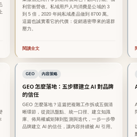
毛
利官衝營收。私域用戶人均消費是公域的 3
止
到 5 倍，2020 年純私域產品做到 8700 萬。
這篇也誠實看它的代價：促銷過密帶來的退群
壓力。
閱讀全文
GEO
內容策略
GEO 怎麼落地：五步驟建立 AI 對品牌
的信任
GEO 怎麼落地？這篇把複雜工作拆成五個清
變
晰環節，從資訊盤點、統一口徑、建立知識
你
庫、佈局權威矩陣到監測與迭代，一步一步帶
品牌建立 AI 的信任，讓內容持續被 AI 引用。