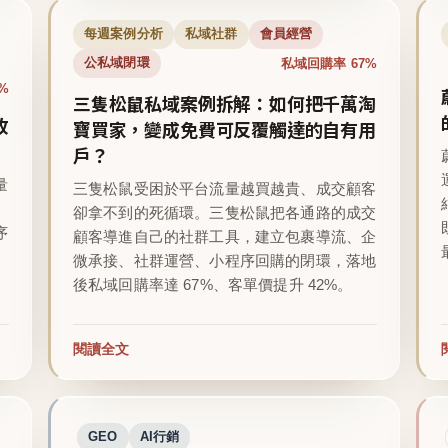
每週案例分析
私域社群
會員經營
私域回購率 67%
公私域閉環
%
三隻松鼠私域案例拆解：如何把千萬淘
收
寶買家，變成免費可反覆觸達的自有用
戶？
量
三隻松鼠受困於平台流量越買越貴、成交顧客
卻拿不到的死循環。三隻松鼠把各通路的成交
序
顧客導進自己的社群工具，建立包裹導流、企
微承接、社群運營、小程序回購的閉環，落地
後私域回購率達 67%、客單價提升 42%。
閱讀全文
GEO
AI行銷