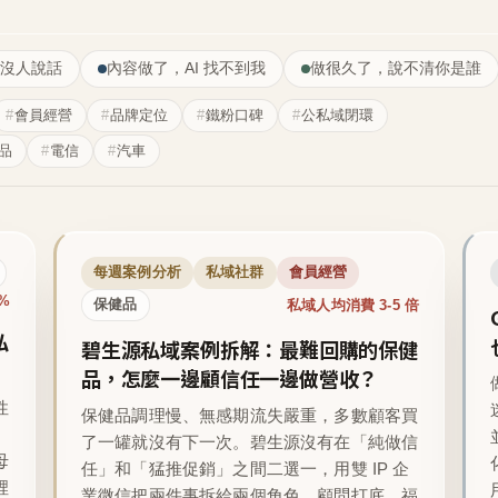
沒人說話
內容做了，AI 找不到我
做很久了，說不清你是誰
會員經營
品牌定位
鐵粉口碑
公私域閉環
品
電信
汽車
每週案例分析
私域社群
會員經營
1%
私域人均消費 3-5 倍
保健品
私
碧生源私域案例拆解：最難回購的保健
品，怎麼一邊顧信任一邊做營收？
性
保健品調理慢、無感期流失嚴重，多數顧客買
了一罐就沒有下一次。碧生源沒有在「純做信
母
任」和「猛推促銷」之間二選一，用雙 IP 企
裡
業微信把兩件事拆給兩個角色，顧問打底、福