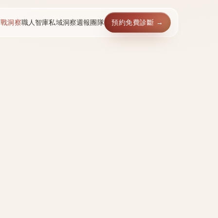
實戰洞察
職人智庫
私域洞察週報
團隊
預約免費診斷 →