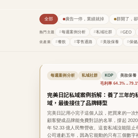
全部
廣告一停，業績就掉
群開了，卻
每週案例分析
私域社群
GEO
熱門主題
餐飲
零售通路
美妝保養
保健
依產業
每週案例分析
私域社群
KOP
美妝保養
毛利率 64.3%→79.
完美日記私域案例拆解：養了三年的
域，最後接住了品牌轉型
完美日記用小完子這個人設，把買來的一次
顧客變成品牌能免費對話的名單，撐起 2020
年 52.33 億人民幣營收。這套私域沒能阻止
公司連虧五年，因為它能動的只有三個數字