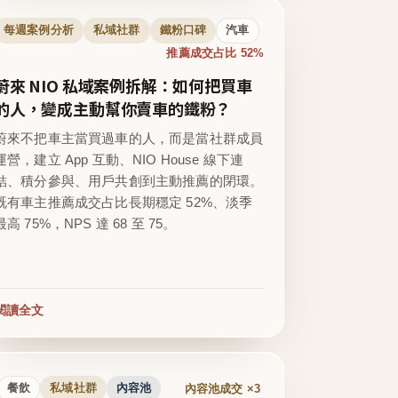
每週案例分析
私域社群
鐵粉口碑
汽車
推薦成交占比 52%
蔚來 NIO 私域案例拆解：如何把買車
的人，變成主動幫你賣車的鐵粉？
蔚來不把車主當買過車的人，而是當社群成員
運營，建立 App 互動、NIO House 線下連
結、積分參與、用戶共創到主動推薦的閉環。
既有車主推薦成交占比長期穩定 52%、淡季
最高 75%，NPS 達 68 至 75。
閱讀全文
內容池成交 ×3
餐飲
私域社群
內容池