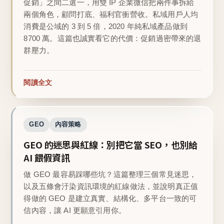
促銷」之間二選一，用雙 IP 企業微信把兩件事拆給
兩個角色，顧問打底、福利官衝營收。私域用戶人均
消費是公域的 3 到 5 倍，2020 年純私域產品做到
8700 萬。這篇也誠實看它的代價：促銷過密帶來的退
群壓力。
閱讀全文
GEO
內容策略
GEO 的迷思與紅線：別把它當 SEO，也別給
AI 餵假資訊
做 GEO 最容易踩哪些坑？這篇整理三個常見迷思，
以及五條會汙染資訊環境的紅線做法，並說明真正值
得做的 GEO 是建立真實、結構化、多平台一致的可
信內容，讓 AI 更願意引用你。