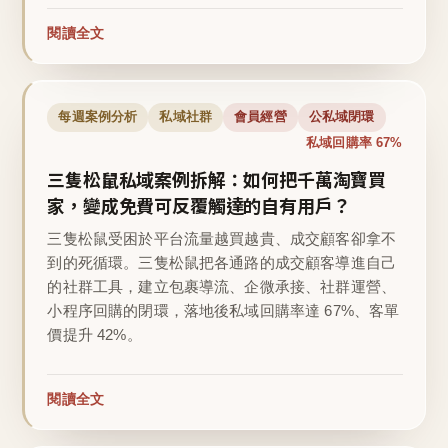
閱讀全文
每週案例分析
私域社群
會員經營
公私域閉環
私域回購率 67%
三隻松鼠私域案例拆解：如何把千萬淘寶買
家，變成免費可反覆觸達的自有用戶？
三隻松鼠受困於平台流量越買越貴、成交顧客卻拿不
到的死循環。三隻松鼠把各通路的成交顧客導進自己
的社群工具，建立包裹導流、企微承接、社群運營、
小程序回購的閉環，落地後私域回購率達 67%、客單
價提升 42%。
閱讀全文