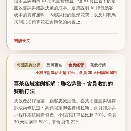
很多品牌期待 AI 把流量變便宜，但 AI 真正省下的是
無效嘗試與錯誤決策的成本。這篇說明 AI 降低獲客
成本的真實邏輯、內容試錯的隱形花費，以及用賽馬
式測試把預算花在會轉化的內容上。
閱讀全文
每週案例分析
品牌聯名
會員經營
茶飲行銷
小程序訂單佔比超 70%，會員 30 天回購率 58%
喜茶私域案例拆解：聯名造勢、會員收割的
雙軌打法
茶飲產品好複製、顧客忠誠度低。喜茶把聲量與留存
拆成兩條軌道：高頻限定聯名持續拉新，會員體系與
小程序累積回購資產。小程序訂單佔比超 70%、會員
30 天回購率 58%，非會員僅 22%。