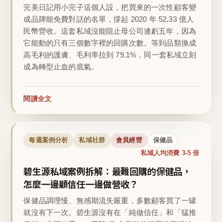
完美日記用小完子這個人設，把買來的一次性顧客變
成品牌能免費對話的名單，撐起 2020 年 52.33 億人
民幣營收。這套私域沒能阻止母公司連虧五年，因為
它能動的只有三個數字裡的回購次數。等到品類換成
高毛利的護膚、毛利率拉到 79.1%，同一套私域立刻
成為轉型止血的底氣。
閱讀全文
每週案例分析
私域社群
會員經營
保健品
私域人均消費 3-5 倍
碧生源私域案例拆解：最難回購的保健品，
怎麼一邊顧信任一邊做營收？
保健品調理慢、無感期流失嚴重，多數顧客買了一罐
就沒有下一次。碧生源沒有在「純做信任」和「猛推