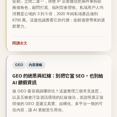
促銷」之間二選一，用雙 IP 企業微信把兩件事拆給
兩個角色，顧問打底、福利官衝營收。私域用戶人均
消費是公域的 3 到 5 倍，2020 年純私域產品做到
8700 萬。這篇也誠實看它的代價：促銷過密帶來的退
群壓力。
閱讀全文
GEO
內容策略
GEO 的迷思與紅線：別把它當 SEO，也別給
AI 餵假資訊
做 GEO 最容易踩哪些坑？這篇整理三個常見迷思，
以及五條會汙染資訊環境的紅線做法，並說明真正值
得做的 GEO 是建立真實、結構化、多平台一致的可
信內容，讓 AI 更願意引用你。