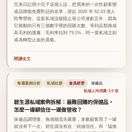
完美日記用小完子這個人設，把買來的一次性顧客變
成品牌能免費對話的名單，撐起 2020 年 52.33 億人
民幣營收。這套私域沒能阻止母公司連虧五年，因為
它能動的只有三個數字裡的回購次數。等到品類換成
高毛利的護膚、毛利率拉到 79.1%，同一套私域立刻
成為轉型止血的底氣。
閱讀全文
每週案例分析
私域社群
會員經營
保健品
私域人均消費 3-5 倍
碧生源私域案例拆解：最難回購的保健品，
怎麼一邊顧信任一邊做營收？
保健品調理慢、無感期流失嚴重，多數顧客買了一罐
就沒有下一次。碧生源沒有在「純做信任」和「猛推