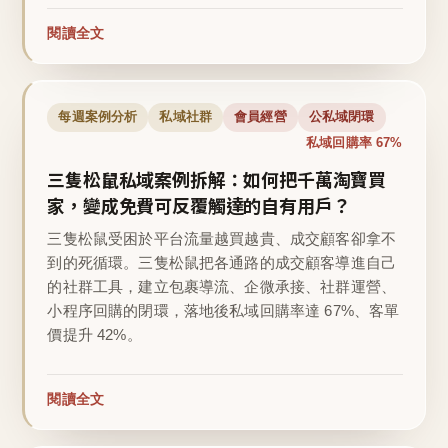
閱讀全文
每週案例分析
私域社群
會員經營
公私域閉環
私域回購率 67%
三隻松鼠私域案例拆解：如何把千萬淘寶買
家，變成免費可反覆觸達的自有用戶？
三隻松鼠受困於平台流量越買越貴、成交顧客卻拿不
到的死循環。三隻松鼠把各通路的成交顧客導進自己
的社群工具，建立包裹導流、企微承接、社群運營、
小程序回購的閉環，落地後私域回購率達 67%、客單
價提升 42%。
閱讀全文