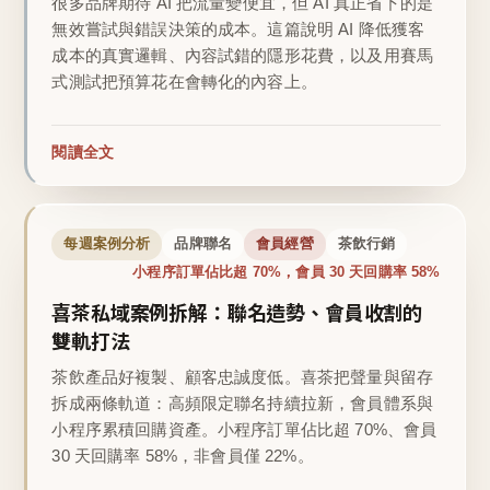
很多品牌期待 AI 把流量變便宜，但 AI 真正省下的是
無效嘗試與錯誤決策的成本。這篇說明 AI 降低獲客
成本的真實邏輯、內容試錯的隱形花費，以及用賽馬
式測試把預算花在會轉化的內容上。
閱讀全文
每週案例分析
品牌聯名
會員經營
茶飲行銷
小程序訂單佔比超 70%，會員 30 天回購率 58%
喜茶私域案例拆解：聯名造勢、會員收割的
雙軌打法
茶飲產品好複製、顧客忠誠度低。喜茶把聲量與留存
拆成兩條軌道：高頻限定聯名持續拉新，會員體系與
小程序累積回購資產。小程序訂單佔比超 70%、會員
30 天回購率 58%，非會員僅 22%。