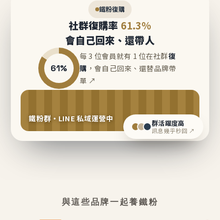
鐵粉復購
社群復購率
61.3%
會自己回來、還帶人
每 3 位會員就有 1 位在社群
復
61%
購
，會自己回來、還替品牌帶
單 ↗
鐵粉群・LINE 私域運營中
群活躍度高
訊息幾乎秒回 ↗
與這些品牌一起養鐵粉