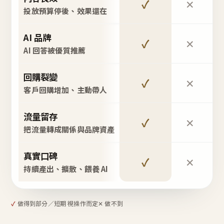
✓
✕
投放預算停後、效果還在
AI 品牌
✓
✕
AI 回答被優質推薦
回購裂變
✓
✕
客戶回購增加、主動帶人
流量留存
✓
✕
把流量轉成關係與品牌資產
真實口碑
✓
✕
持續產出、擴散、餵養 AI
✓
做得到
部分／短期 視操作而定
✕ 做不到