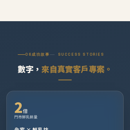
06
成功故事
SUCCESS STORIES
數字，
來自真實客戶專案。
2
倍
門市鮮乳銷量
全家 × 鮮乳坊