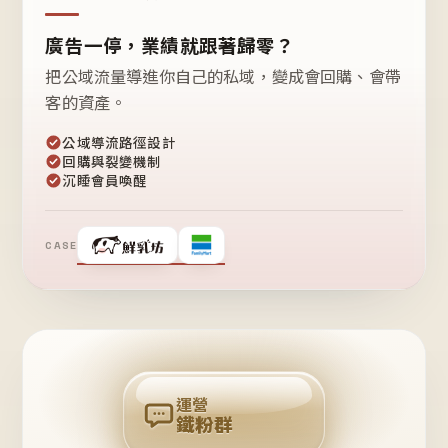
廣告一停，業績就跟著歸零？
把公域流量導進你自己的私域，變成會回購、會帶
客的資產。
公域導流路徑設計
回購與裂變機制
沉睡會員喚醒
CASE
❤
鐵
粉
自
己
揪
團
回
購
運營
鐵粉群