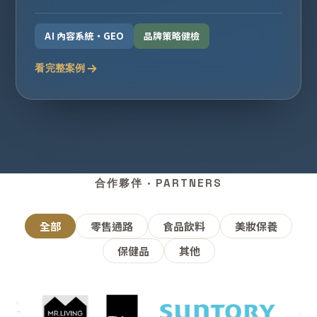
AI 內容系統・GEO
品牌策略健檢
看完整案例
合作夥伴 · PARTNERS
全部
零售通路
食品飲料
美妝保養
保健品
其他