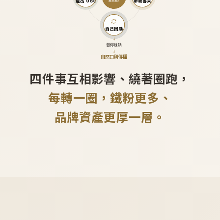
產出 UGC
帶新客來
越滾越大
自己回購
↓
替你說話
↓
自然口碑傳播
四件事互相影響、繞著圈跑，
每轉一圈，鐵粉更多、
品牌資產更厚一層。