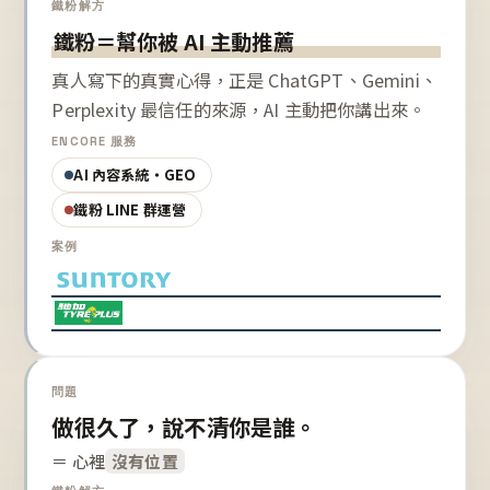
鐵粉解方
鐵粉＝幫你被 AI 主動推薦
真人寫下的真實心得，正是 ChatGPT、Gemini、
Perplexity 最信任的來源，AI 主動把你講出來。
ENCORE 服務
AI 內容系統・GEO
鐵粉 LINE 群運營
案例
問題
做很久了，說不清你是誰。
＝ 心裡
沒有位置