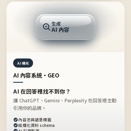
AI 回答
生成
AI 內容
推薦的台灣品牌？
AI 曝光
AI 內容系統・GEO
AI 在回答裡找不到你？
讓 ChatGPT、Gemini、Perplexity 在回答裡主動
引用你的品牌。
內容池與語意標籤
結構化資料 schema
AI 引用監測