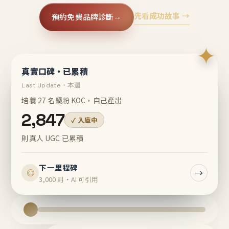
先看成功故事 →
預約免費品牌診斷
→
✦
真實口碑・已累積
Last Update・本週
培養 27 名鐵粉 KOC，自己產出
2,847
✓ 入庫中
則真人 UGC 已累積
下一里程碑
→
◎
3,000 則・AI 可引用