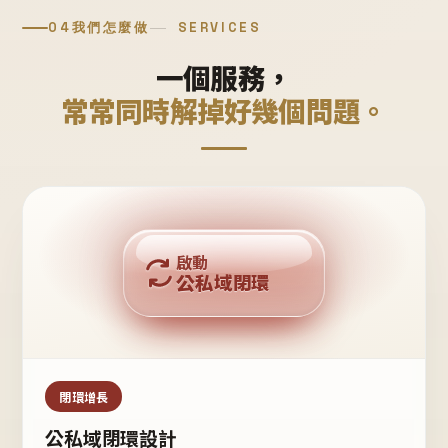
04
我們怎麼做
SERVICES
一個服務，
常常同時解掉好幾個問題。
回購複利
啟動
公私域閉環
私域鐵粉
公域流量
閉環增長
公私域閉環設計