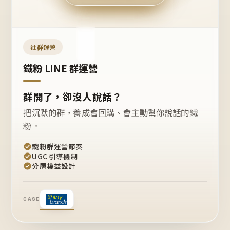
今天
開團
嗎？
推
薦
這
社群運營
款
+1
鐵粉 LINE 群運營
群開了，卻沒人說話？
把沉默的群，養成會回購、會主動幫你說話的鐵
粉。
鐵粉群運營節奏
UGC 引導機制
分層權益設計
CASE