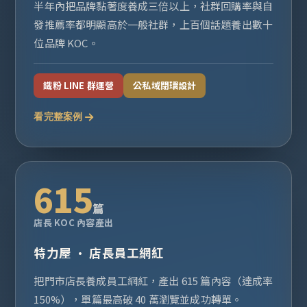
半年內把品牌黏著度養成三倍以上，社群回購率與自
發推薦率都明顯高於一般社群，上百個話題養出數十
位品牌 KOC。
鐵粉 LINE 群運營
公私域閉環設計
看完整案例
615
篇
店長 KOC 內容產出
特力屋 · 店長員工網紅
把門市店長養成員工網紅，產出 615 篇內容（達成率
150%），單篇最高破 40 萬瀏覽並成功轉單。