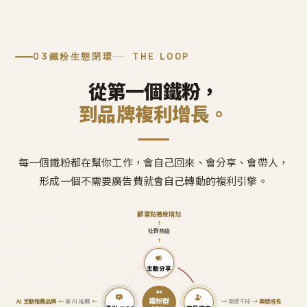
03
鐵粉生態閉環
THE LOOP
從第一個鐵粉，
到品牌複利增長。
每一個鐵粉都在幫你工作，會自己回來、會分享、會帶人，
形成一個不需要廣告費就會自己轉動的複利引擎。
顧客黏著度增加
↑
社群熱絡
↑
主動分享
鐵粉群
AI 主動推薦品牌
←
被 AI 推薦
←
→
業績不掉
→
業績增長