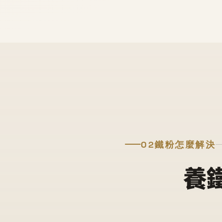
02
鐵粉怎麼解決
養