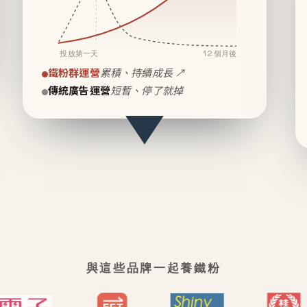
投放第一天
12 個月後
鐵粉群運營
累積、持續成長 ↗
傳統廣告運營
短暫、停了就掉
與這些品牌一起養鐵粉