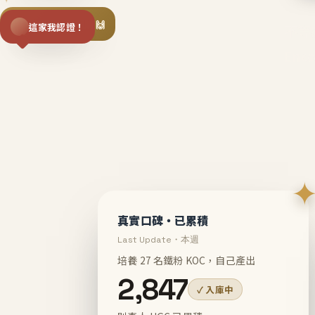
揪同事一起團購 🙌
這家我認證！
不等
En
真實口碑・已累積
Last Update・本週
培養 27 名鐵粉 KOC，自己產出
2,847
✓ 入庫中