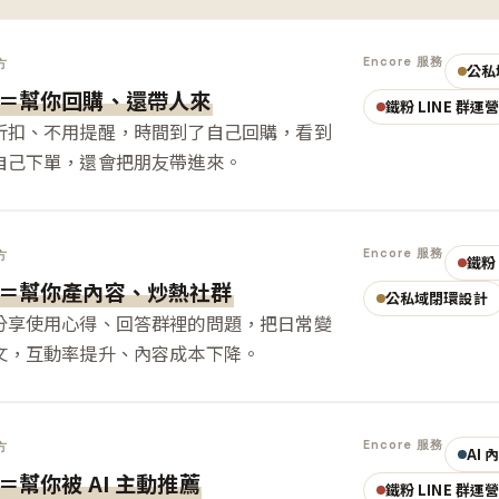
Encore 服務
方
公私
＝幫你回購、還帶人來
鐵粉 LINE 群運
折扣、不用提醒，時間到了自己回購，看到
自己下單，還會把朋友帶進來。
Encore 服務
方
鐵粉 
＝幫你產內容、炒熱社群
公私域閉環設計
分享使用心得、回答群裡的問題，把日常變
文，互動率提升、內容成本下降。
Encore 服務
方
AI
＝幫你被 AI 主動推薦
鐵粉 LINE 群運