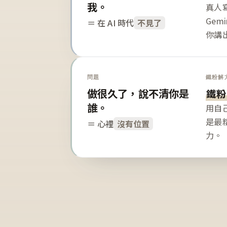
我。
真人寫
Gem
＝ 在 AI 時代
不見了
你講
問題
鐵粉解
做很久了，說不清你是
鐵粉
誰。
用自
是最
＝ 心裡
沒有位置
力。