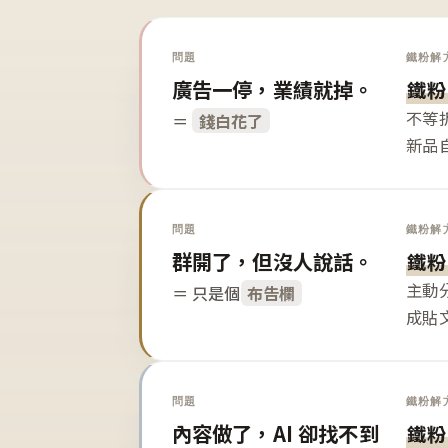
問題
鐵粉解
廣告一停，業績就掉。
鐵粉
不等
＝
錢白花了
新品
問題
鐵粉解
群開了，但沒人說話。
鐵粉
主動
＝ 只是個
布告欄
成貼
問題
鐵粉解
內容做了，AI 卻找不到
鐵粉