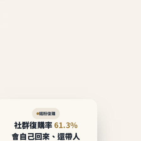
說話。
態圈。
鐵粉復購
社群復購率
61.3%
會自己回來、還帶人