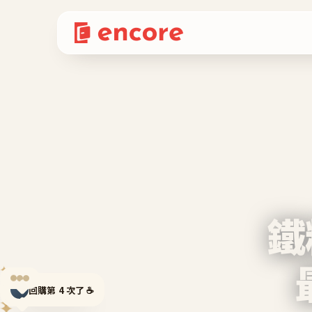
鐵
✦
回購第 4 次了 ☕
✦
✦