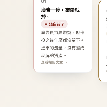
01
廣告一停，業績就
掉。
＝ 錢白花了
廣告費持續燃燒，但停
投之後什麼都沒留下。
進來的流量，沒有變成
品牌的資產。
查看相關文章 →