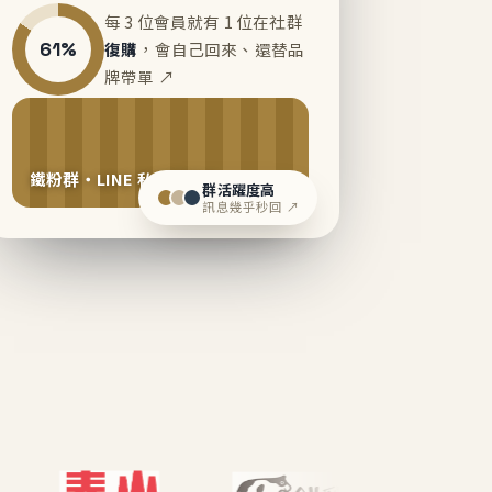
每 3 位會員就有 1 位在社群
61%
復購
，會自己回來、還替品
牌帶單 ↗
鐵粉群・LINE 私域運營中
群活躍度高
訊息幾乎秒回 ↗