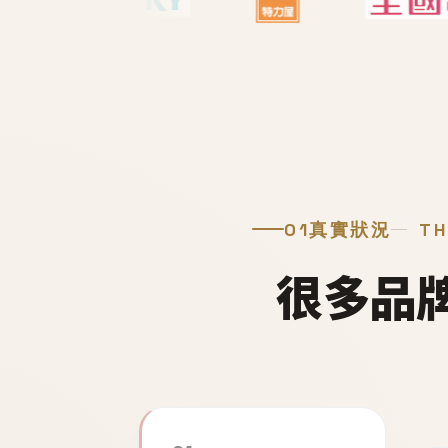
01
真實狀況
TH
很多品