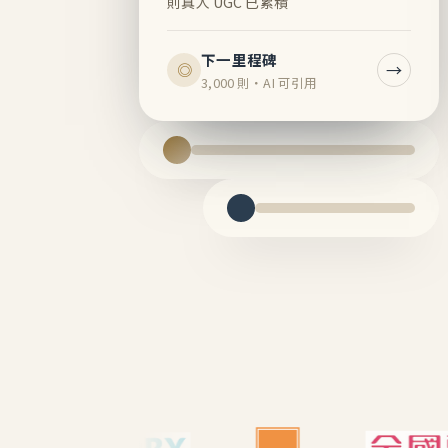
則真人 UGC 已累積
下一里程碑
→
◎
3,000 則・AI 可引用