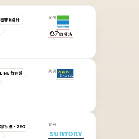
案例
域閉環設計
營
案例
LINE 群運營
案例
 內容系統・GEO
營