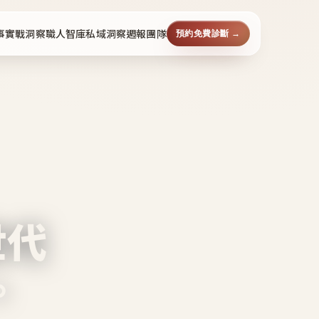
事
實戰洞察
職人智庫
私域洞察週報
團隊
預約免費診斷 →
世代
。