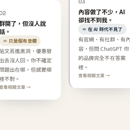
03
內容做了不少，AI
02
卻找不到我。
群開了，但沒人說
＝ 在 AI 時代不見了
話。
有官網、有社群、有
＝ 只是個布告欄
容，但問 ChatGPT 你
貼文丟進黑洞，優惠發
的品牌完全不在答案
出去沒人回。你不確定
裡。
問題出在哪，但感覺哪
查看相關文章 →
裡不對。
查看相關文章 →