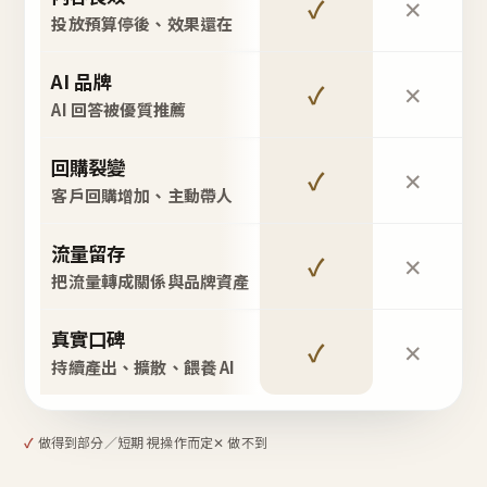
✓
✕
投放預算停後、效果還在
AI 品牌
✓
✕
AI 回答被優質推薦
回購裂變
✓
✕
客戶回購增加、主動帶人
流量留存
✓
✕
把流量轉成關係與品牌資產
真實口碑
✓
✕
持續產出、擴散、餵養 AI
✓
做得到
部分／短期 視操作而定
✕ 做不到