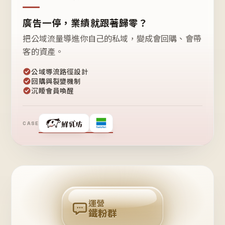
廣告一停，業績就跟著歸零？
把公域流量導進你自己的私域，變成會回購、會帶
客的資產。
公域導流路徑設計
回購與裂變機制
沉睡會員喚醒
CASE
❤
鐵
粉
自
己
揪
團
回
購
運營
鐵粉群