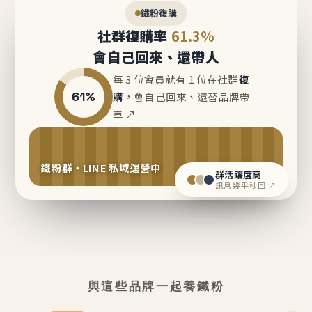
鐵粉復購
社群復購率
61.3%
會自己回來、還帶人
每 3 位會員就有 1 位在社群
復
61%
購
，會自己回來、還替品牌帶
單 ↗
鐵粉群・LINE 私域運營中
群活躍度高
訊息幾乎秒回 ↗
與這些品牌一起養鐵粉