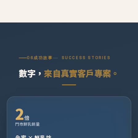
06
成功故事
SUCCESS STORIES
數字，
來自真實客戶專案。
2
倍
門市鮮乳銷量
全家 × 鮮乳坊