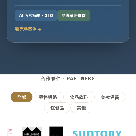
AI 內容系統・GEO
品牌策略健檢
看完整案例
合作夥伴 · PARTNERS
全部
零售通路
食品飲料
美妝保養
保健品
其他