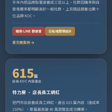
半年內把品牌黏著度養成三倍以上，社群回購率與自
發推薦率都明顯高於一般社群，上百個話題養出數十
位品牌 KOC。
鐵粉 LINE 群運營
公私域閉環設計
看完整案例
615
篇
店長 KOC 內容產出
特力屋 · 店長員工網紅
把門市店長養成員工網紅，產出 615 篇內容（達成率
150%），單篇最高破 40 萬瀏覽並成功轉單。