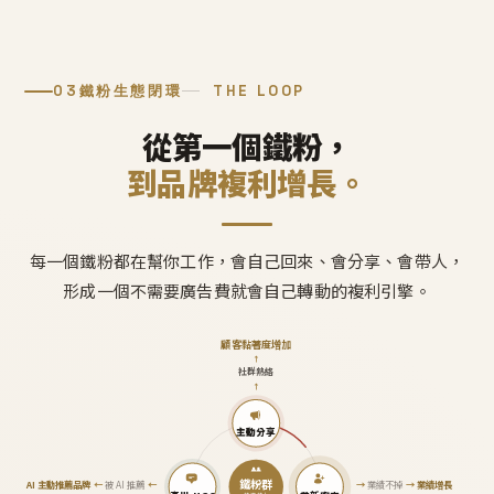
03
鐵粉生態閉環
THE LOOP
從第一個鐵粉，
到品牌複利增長。
每一個鐵粉都在幫你工作，會自己回來、會分享、會帶人，
形成一個不需要廣告費就會自己轉動的複利引擎。
顧客黏著度增加
↑
社群熱絡
↑
主動分享
鐵粉群
AI 主動推薦品牌
←
被 AI 推薦
←
→
業績不掉
→
業績增長