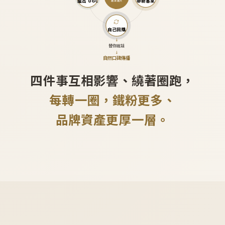
產出 UGC
帶新客來
越滾越大
自己回購
↓
替你說話
↓
自然口碑傳播
四件事互相影響、繞著圈跑，
每轉一圈，鐵粉更多、
品牌資產更厚一層。