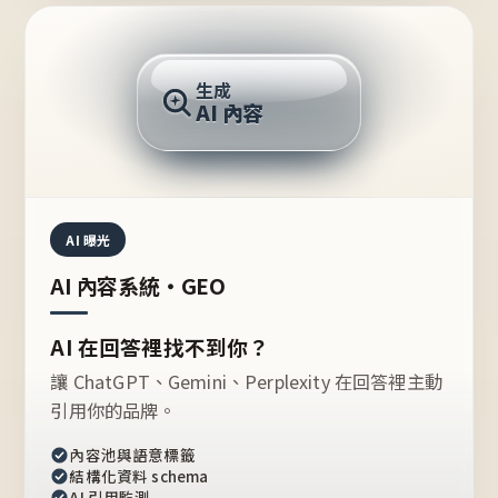
AI 回答
生成
AI 內容
推薦的台灣品牌？
AI 曝光
AI 內容系統・GEO
AI 在回答裡找不到你？
讓 ChatGPT、Gemini、Perplexity 在回答裡主動
引用你的品牌。
內容池與語意標籤
結構化資料 schema
AI 引用監測