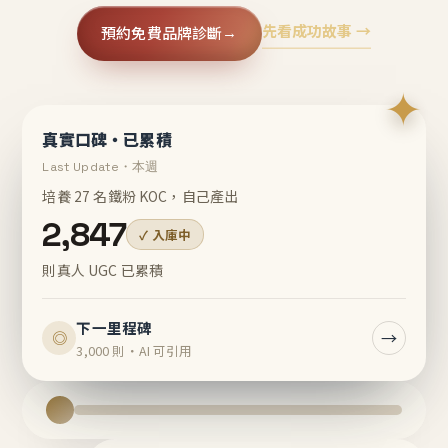
先看成功故事 →
預約免費品牌診斷
→
✦
真實口碑・已累積
Last Update・本週
培養 27 名鐵粉 KOC，自己產出
2,847
✓ 入庫中
則真人 UGC 已累積
下一里程碑
→
◎
3,000 則・AI 可引用