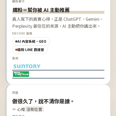
鐵粉解方
鐵粉＝幫你被 AI 主動推薦
真人寫下的真實心得，正是 ChatGPT、Gemini、
Perplexity 最信任的來源，AI 主動把你講出來。
ENCORE 服務
AI 內容系統・GEO
鐵粉 LINE 群運營
案例
問題
做很久了，說不清你是誰。
＝ 心裡
沒有位置