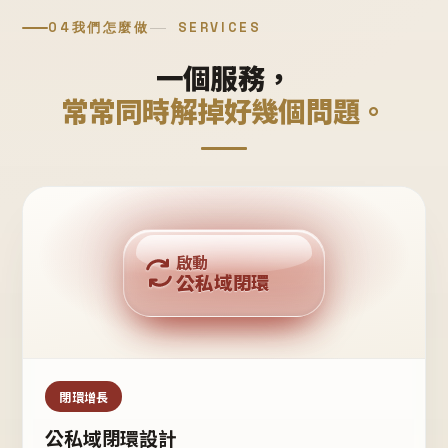
04
我們怎麼做
SERVICES
一個服務，
常常同時解掉好幾個問題。
回購複利
啟動
公私域閉環
私域鐵粉
公域流量
閉環增長
公私域閉環設計