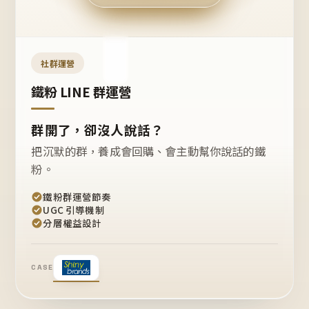
今天
開團
嗎？
推
薦
這
社群運營
款
+1
鐵粉 LINE 群運營
群開了，卻沒人說話？
把沉默的群，養成會回購、會主動幫你說話的鐵
粉。
鐵粉群運營節奏
UGC 引導機制
分層權益設計
CASE