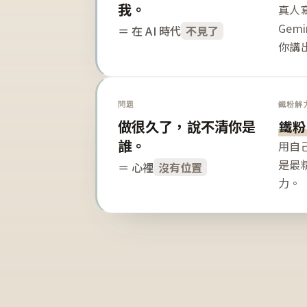
我。
真人寫
Gem
＝ 在 AI 時代
不見了
你講
問題
鐵粉解
做很久了，說不清你是
鐵粉
誰。
用自
是最
＝ 心裡
沒有位置
力。