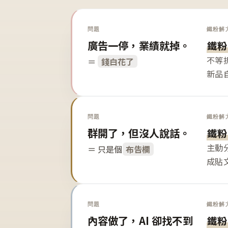
問題
鐵粉解
廣告一停，業績就掉。
鐵粉
不等
＝
錢白花了
新品
問題
鐵粉解
群開了，但沒人說話。
鐵粉
主動
＝ 只是個
布告欄
成貼
問題
鐵粉解
內容做了，AI 卻找不到
鐵粉