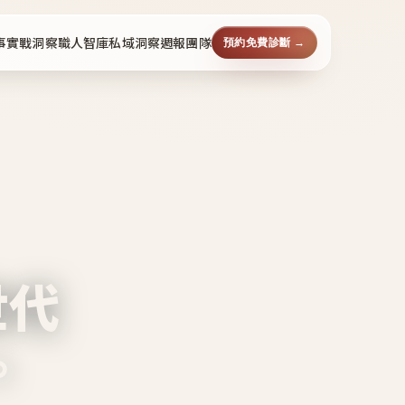
事
實戰洞察
職人智庫
私域洞察週報
團隊
預約免費診斷 →
世代
。