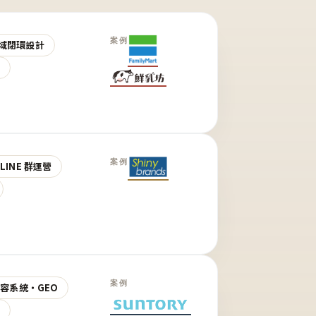
案例
域閉環設計
營
案例
LINE 群運營
案例
 內容系統・GEO
營