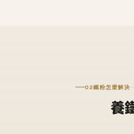
02
鐵粉怎麼解決
養