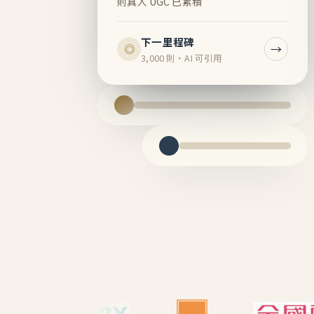
則真人 UGC 已累積
下一里程碑
→
◎
3,000 則・AI 可引用