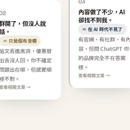
03
內容做了不少，AI
02
卻找不到我。
群開了，但沒人說
＝ 在 AI 時代不見了
話。
有官網、有社群、有
＝ 只是個布告欄
容，但問 ChatGPT 你
貼文丟進黑洞，優惠發
的品牌完全不在答案
出去沒人回。你不確定
裡。
問題出在哪，但感覺哪
查看相關文章 →
裡不對。
查看相關文章 →