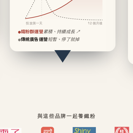
投放第一天
12 個月後
鐵粉群運營
累積、持續成長 ↗
傳統廣告運營
短暫、停了就掉
與這些品牌一起養鐵粉