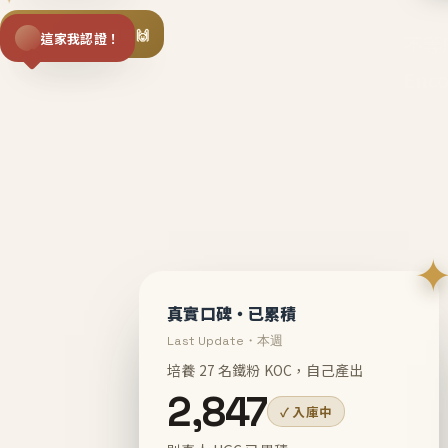
揪同事一起團購 🙌
這家我認證！
不等
En
真實口碑・已累積
Last Update・本週
培養 27 名鐵粉 KOC，自己產出
2,847
✓ 入庫中