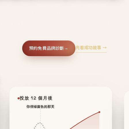
廣告、不靠折扣，會自己回來、自己帶人、自己幫你
core 用 AI 技術與運營方法，幫品牌系統性養出鐵粉生
先看成功故事 →
預約免費品牌診斷
→
✦
投放 12 個月後
你停掉廣告的那天