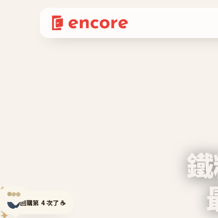
鐵
✦
回購第 4 次了 ☕
✦
✦