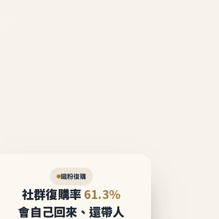
說話。
態圈。
鐵粉復購
社群復購率
61.3%
會自己回來、還帶人