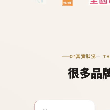
01
真實狀況
TH
很多品