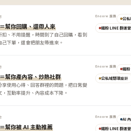
Encore 服務
方
公私
＝幫你回購、還帶人來
鐵粉 LINE 群運
折扣、不用提醒，時間到了自己回購，看到
自己下單，還會把朋友帶進來。
Encore 服務
方
鐵粉 
＝幫你產內容、炒熱社群
公私域閉環設計
分享使用心得、回答群裡的問題，把日常變
文，互動率提升、內容成本下降。
Encore 服務
方
AI
＝幫你被 AI 主動推薦
鐵粉 LINE 群運