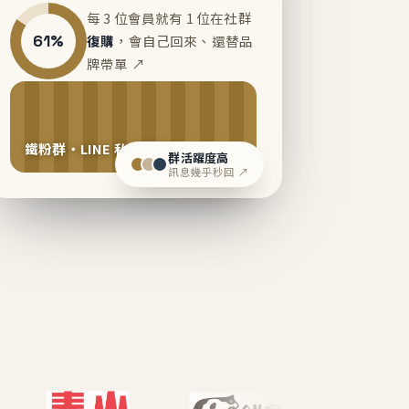
每 3 位會員就有 1 位在社群
61%
復購
，會自己回來、還替品
牌帶單 ↗
鐵粉群・LINE 私域運營中
群活躍度高
訊息幾乎秒回 ↗