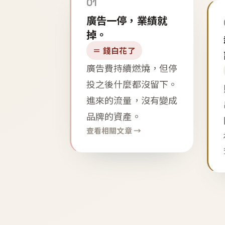
01
廣告一停，業績就
掉。
＝ 錢白花了
廣告費持續燃燒，但停
投之後什麼都沒留下。
進來的流量，沒有變成
品牌的資產。
查看相關文章 →