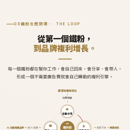
03
鐵粉生態閉環
THE LOOP
從第一個鐵粉，
到品牌複利增長。
每一個鐵粉都在幫你工作，會自己回來、會分享、會帶人，
形成一個不需要廣告費就會自己轉動的複利引擎。
顧客黏著度增加
↑
社群熱絡
↑
主動分享
鐵粉群
AI 主動推薦品牌
←
被 AI 推薦
←
→
業績不掉
→
業績增長