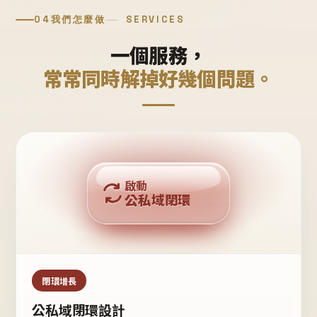
04
我們怎麼做
SERVICES
一個服務，
常常同時解掉好幾個問題。
回購複利
啟動
公私域閉環
私域鐵粉
公域流量
閉環增長
公私域閉環設計