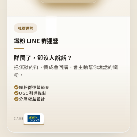
今天
開團
嗎？
推
薦
這
社群運營
款
+1
鐵粉 LINE 群運營
群開了，卻沒人說話？
把沉默的群，養成會回購、會主動幫你說話的鐵
粉。
鐵粉群運營節奏
UGC 引導機制
分層權益設計
CASE