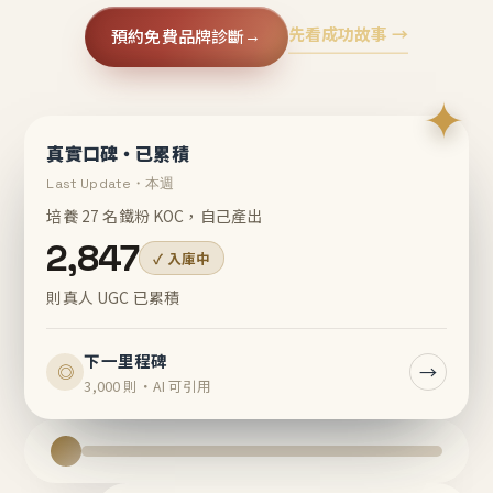
先看成功故事 →
預約免費品牌診斷
→
✦
真實口碑・已累積
Last Update・本週
培養 27 名鐵粉 KOC，自己產出
2,847
✓ 入庫中
則真人 UGC 已累積
下一里程碑
→
◎
3,000 則・AI 可引用