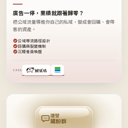
廣告一停，業績就跟著歸零？
把公域流量導進你自己的私域，變成會回購、會帶
客的資產。
公域導流路徑設計
回購與裂變機制
沉睡會員喚醒
CASE
❤
鐵
粉
自
己
揪
團
回
購
運營
鐵粉群