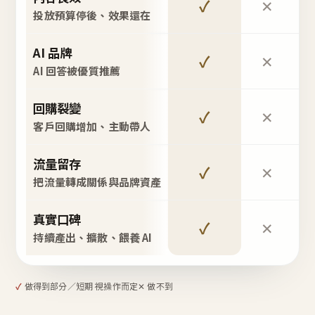
✓
✕
投放預算停後、效果還在
AI 品牌
✓
✕
AI 回答被優質推薦
回購裂變
✓
✕
客戶回購增加、主動帶人
流量留存
✓
✕
把流量轉成關係與品牌資產
真實口碑
✓
✕
持續產出、擴散、餵養 AI
✓
做得到
部分／短期 視操作而定
✕ 做不到