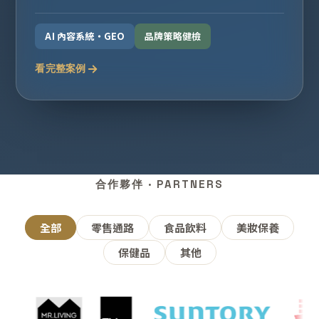
AI 內容系統・GEO
品牌策略健檢
看完整案例
合作夥伴 · PARTNERS
全部
零售通路
食品飲料
美妝保養
保健品
其他