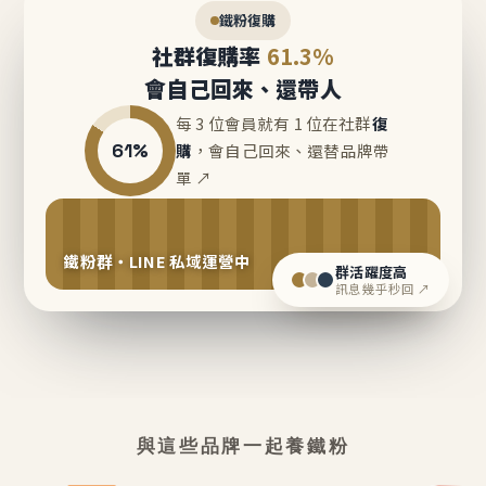
鐵粉復購
社群復購率
61.3%
會自己回來、還帶人
每 3 位會員就有 1 位在社群
復
61%
購
，會自己回來、還替品牌帶
單 ↗
鐵粉群・LINE 私域運營中
群活躍度高
訊息幾乎秒回 ↗
與這些品牌一起養鐵粉