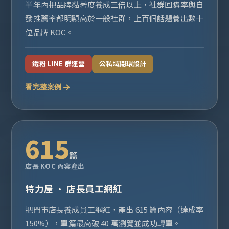
半年內把品牌黏著度養成三倍以上，社群回購率與自
發推薦率都明顯高於一般社群，上百個話題養出數十
位品牌 KOC。
鐵粉 LINE 群運營
公私域閉環設計
看完整案例
615
篇
店長 KOC 內容產出
特力屋 · 店長員工網紅
把門市店長養成員工網紅，產出 615 篇內容（達成率
150%），單篇最高破 40 萬瀏覽並成功轉單。