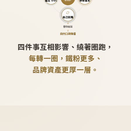
產出 UGC
帶新客來
越滾越大
自己回購
↓
替你說話
↓
自然口碑傳播
四件事互相影響、繞著圈跑，
每轉一圈，鐵粉更多、
品牌資產更厚一層。