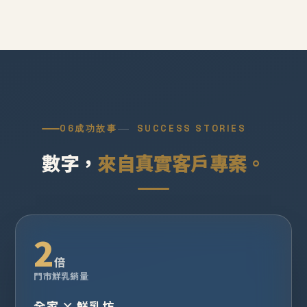
06
成功故事
SUCCESS STORIES
數字，
來自真實客戶專案。
2
倍
門市鮮乳銷量
全家 × 鮮乳坊