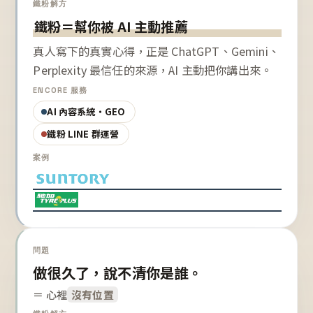
鐵粉解方
鐵粉＝幫你被 AI 主動推薦
真人寫下的真實心得，正是 ChatGPT、Gemini、
Perplexity 最信任的來源，AI 主動把你講出來。
ENCORE 服務
AI 內容系統・GEO
鐵粉 LINE 群運營
案例
問題
做很久了，說不清你是誰。
＝ 心裡
沒有位置