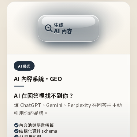
AI 回答
生成
AI 內容
推薦的台灣品牌？
AI 曝光
AI 內容系統・GEO
AI 在回答裡找不到你？
讓 ChatGPT、Gemini、Perplexity 在回答裡主動
引用你的品牌。
內容池與語意標籤
結構化資料 schema
AI 引用監測