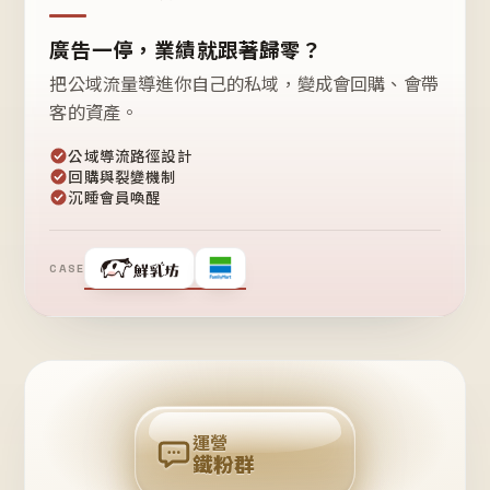
廣告一停，業績就跟著歸零？
把公域流量導進你自己的私域，變成會回購、會帶
客的資產。
公域導流路徑設計
回購與裂變機制
沉睡會員喚醒
CASE
❤
鐵
粉
自
己
揪
團
回
購
運營
鐵粉群