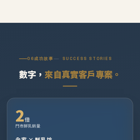
06
成功故事
SUCCESS STORIES
數字，
來自真實客戶專案。
2
倍
門市鮮乳銷量
全家 × 鮮乳坊