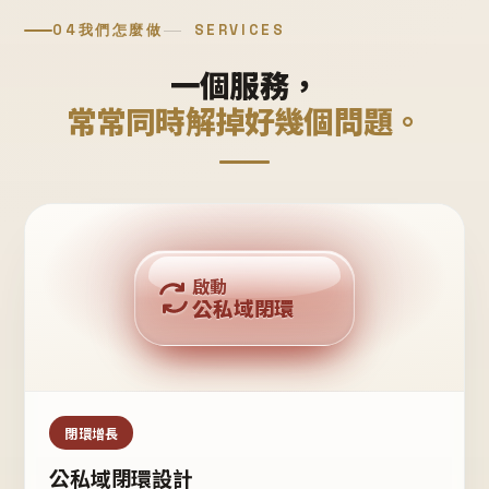
04
我們怎麼做
SERVICES
一個服務，
常常同時解掉好幾個問題。
回購複利
啟動
公私域閉環
私域鐵粉
公域流量
閉環增長
公私域閉環設計