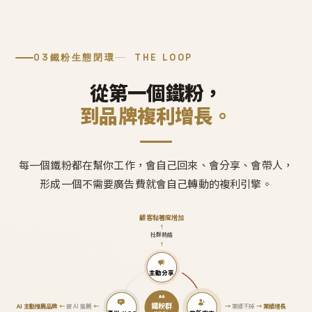
03
鐵粉生態閉環
THE LOOP
從第一個鐵粉，
到品牌複利增長。
每一個鐵粉都在幫你工作，會自己回來、會分享、會帶人，
形成一個不需要廣告費就會自己轉動的複利引擎。
顧客黏著度增加
↑
社群熱絡
↑
主動分享
鐵粉群
AI 主動推薦品牌
←
被 AI 推薦
←
→
業績不掉
→
業績增長