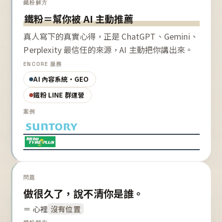
鐵粉解方
鐵粉＝幫你被 AI 主動推薦
真人寫下的真實心得，正是 ChatGPT、Gemini、
Perplexity 最信任的來源，AI 主動把你講出來。
ENCORE 服務
AI 內容系統・GEO
鐵粉 LINE 群運營
案例
問題
做很久了，說不清你是誰。
＝ 心裡
沒有位置