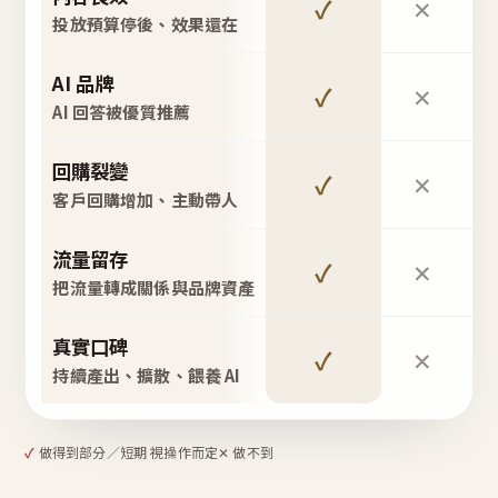
✓
✕
投放預算停後、效果還在
AI 品牌
✓
✕
AI 回答被優質推薦
回購裂變
✓
✕
客戶回購增加、主動帶人
流量留存
✓
✕
把流量轉成關係與品牌資產
真實口碑
✓
✕
持續產出、擴散、餵養 AI
✓
做得到
部分／短期 視操作而定
✕ 做不到