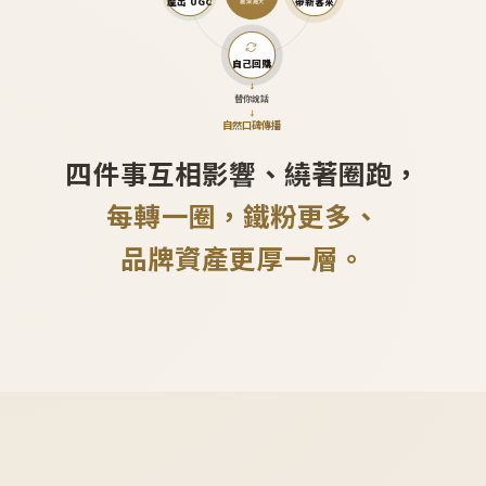
產出 UGC
帶新客來
越滾越大
自己回購
↓
替你說話
↓
自然口碑傳播
四件事互相影響、繞著圈跑，
每轉一圈，鐵粉更多、
品牌資產更厚一層。