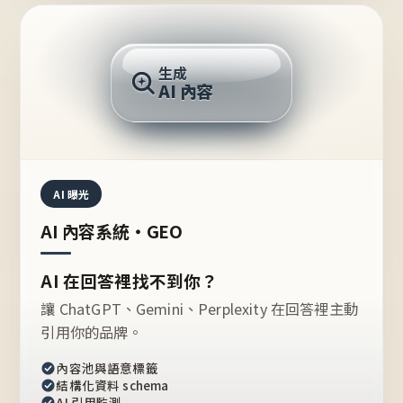
AI 回答
生成
AI 內容
推薦的台灣品牌？
AI 曝光
AI 內容系統・GEO
AI 在回答裡找不到你？
讓 ChatGPT、Gemini、Perplexity 在回答裡主動
引用你的品牌。
內容池與語意標籤
結構化資料 schema
AI 引用監測