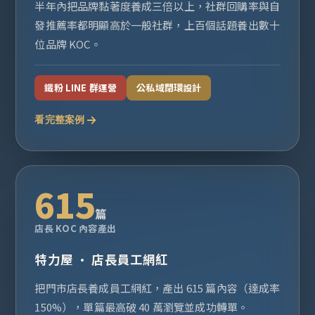
半年內把品牌黏著度養成三倍以上，社群回購率與自
發推薦率都明顯高於一般社群，上百個話題養出數十
位品牌 KOC。
鐵粉 LINE 群運營
公私域閉環設計
看完整案例
615
篇
店長 KOC 內容產出
特力屋 · 店長員工網紅
把門市店長養成員工網紅，產出 615 篇內容（達成率
150%），單篇最高破 40 萬瀏覽並成功轉單。