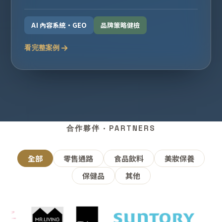
AI 內容系統・GEO
品牌策略健檢
看完整案例
合作夥伴 · PARTNERS
全部
零售通路
食品飲料
美妝保養
保健品
其他