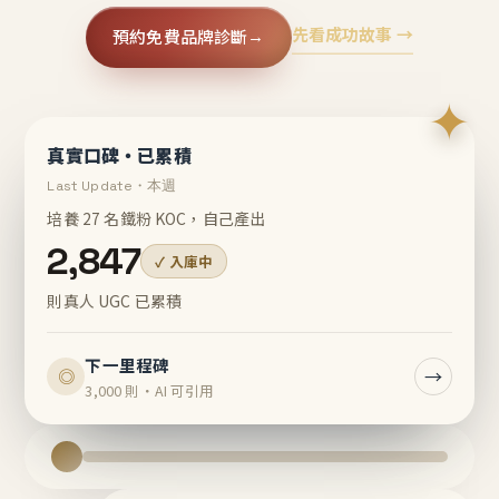
先看成功故事 →
預約免費品牌診斷
→
✦
真實口碑・已累積
Last Update・本週
培養 27 名鐵粉 KOC，自己產出
2,847
✓ 入庫中
則真人 UGC 已累積
下一里程碑
→
◎
3,000 則・AI 可引用