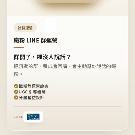
今天
開團
嗎？
推
薦
這
社群運營
款
+1
鐵粉 LINE 群運營
群開了，卻沒人說話？
把沉默的群，養成會回購、會主動幫你說話的鐵
粉。
鐵粉群運營節奏
UGC 引導機制
分層權益設計
CASE