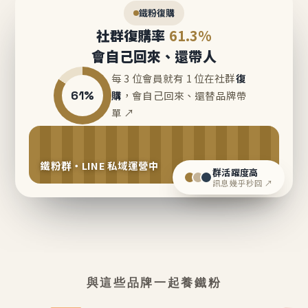
鐵粉復購
社群復購率
61.3%
會自己回來、還帶人
每 3 位會員就有 1 位在社群
復
61%
購
，會自己回來、還替品牌帶
單 ↗
鐵粉群・LINE 私域運營中
群活躍度高
訊息幾乎秒回 ↗
與這些品牌一起養鐵粉