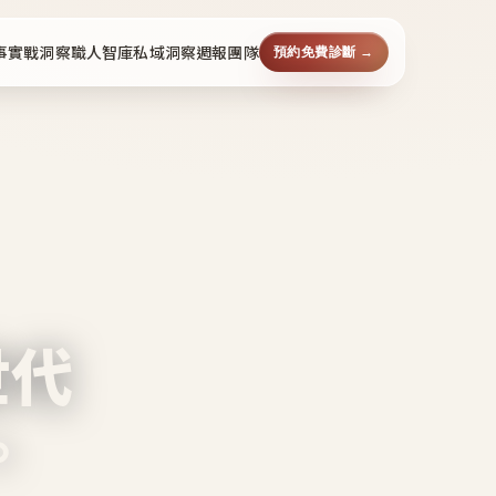
事
實戰洞察
職人智庫
私域洞察週報
團隊
預約免費診斷 →
世代
。