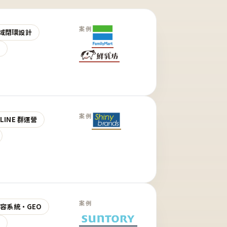
案例
域閉環設計
營
案例
LINE 群運營
案例
 內容系統・GEO
營