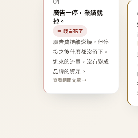
01
廣告一停，業績就
掉。
＝ 錢白花了
廣告費持續燃燒，但停
投之後什麼都沒留下。
進來的流量，沒有變成
品牌的資產。
查看相關文章 →