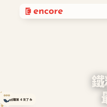
鐵
✦
回購第 4 次了 ☕
✦
✦