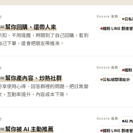
Encore 服務
方
公私
＝幫你回購、還帶人來
鐵粉 LINE 群運
折扣、不用提醒，時間到了自己回購，看到
自己下單，還會把朋友帶進來。
Encore 服務
方
鐵粉 
＝幫你產內容、炒熱社群
公私域閉環設計
分享使用心得、回答群裡的問題，把日常變
文，互動率提升、內容成本下降。
Encore 服務
方
AI
＝幫你被 AI 主動推薦
鐵粉 LINE 群運