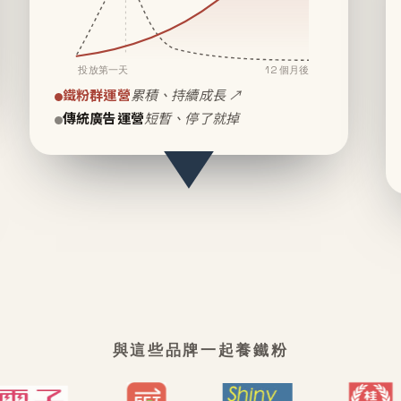
投放第一天
12 個月後
鐵粉群運營
累積、持續成長 ↗
傳統廣告運營
短暫、停了就掉
與這些品牌一起養鐵粉