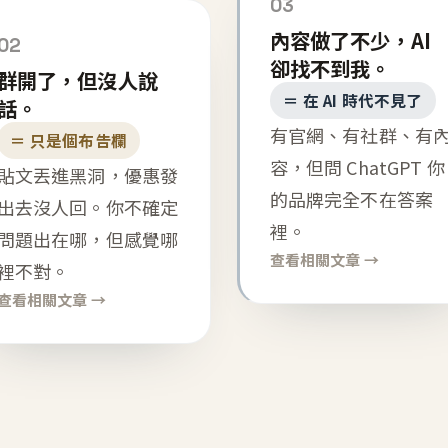
03
內容做了不少，AI
02
卻找不到我。
群開了，但沒人說
＝ 在 AI 時代不見了
話。
有官網、有社群、有
＝ 只是個布告欄
容，但問 ChatGPT 你
貼文丟進黑洞，優惠發
的品牌完全不在答案
出去沒人回。你不確定
裡。
問題出在哪，但感覺哪
查看相關文章 →
裡不對。
查看相關文章 →