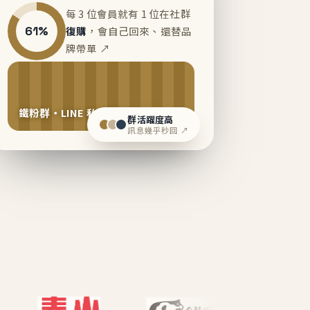
每 3 位會員就有 1 位在社群
61%
復購
，會自己回來、還替品
牌帶單 ↗
鐵粉群・LINE 私域運營中
群活躍度高
訊息幾乎秒回 ↗