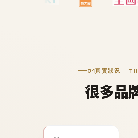
01
真實狀況
TH
很多品