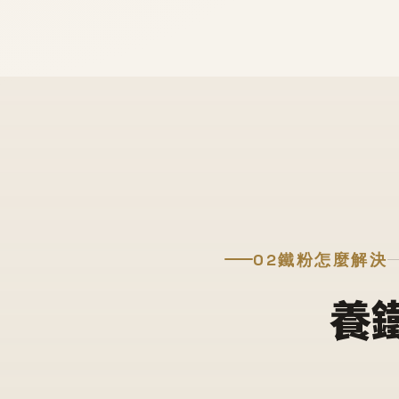
02
鐵粉怎麼解決
養