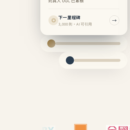
則真人 UGC 已累積
下一里程碑
→
◎
3,000 則・AI 可引用