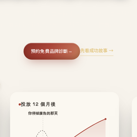
廣告、不靠折扣，會自己回來、自己帶人、自己幫你
core 用 AI 技術與運營方法，幫品牌系統性養出鐵粉生
先看成功故事 →
預約免費品牌診斷
→
✦
投放 12 個月後
你停掉廣告的那天