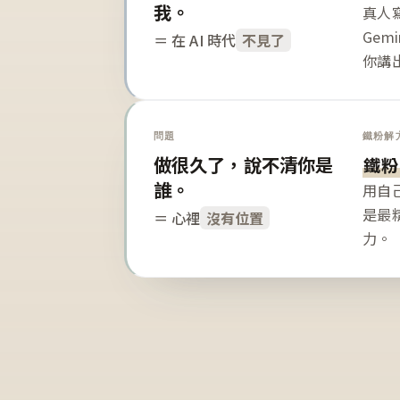
我。
真人寫
Gem
＝ 在 AI 時代
不見了
你講
問題
鐵粉解
做很久了，說不清你是
鐵粉
誰。
用自
是最
＝ 心裡
沒有位置
力。