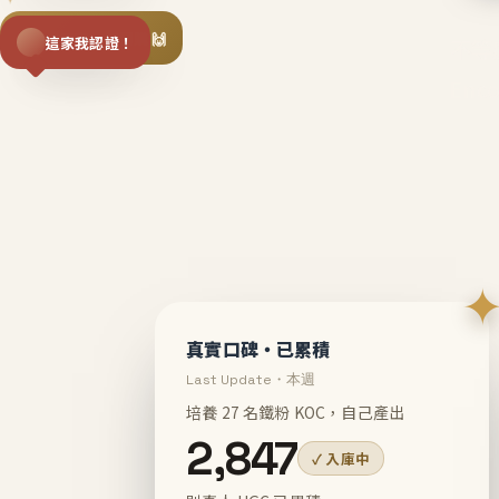
揪同事一起團購 🙌
這家我認證！
不等
En
真實口碑・已累積
Last Update・本週
培養 27 名鐵粉 KOC，自己產出
2,847
✓ 入庫中