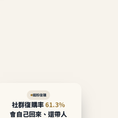
說話。
態圈。
鐵粉復購
社群復購率
61.3%
會自己回來、還帶人