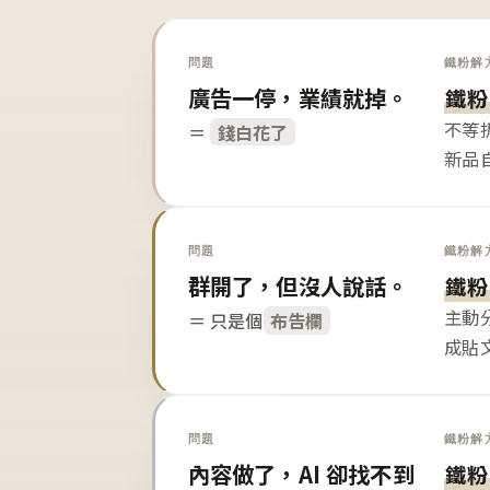
問題
鐵粉解
廣告一停，業績就掉。
鐵粉
不等
＝
錢白花了
新品
問題
鐵粉解
群開了，但沒人說話。
鐵粉
主動
＝ 只是個
布告欄
成貼
問題
鐵粉解
內容做了，AI 卻找不到
鐵粉