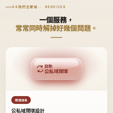
04
我們怎麼做
SERVICES
一個服務，
常常同時解掉好幾個問題。
回購複利
啟動
公私域閉環
私域鐵粉
公域流量
閉環增長
公私域閉環設計