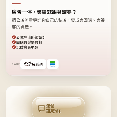
廣告一停，業績就跟著歸零？
把公域流量導進你自己的私域，變成會回購、會帶
客的資產。
公域導流路徑設計
回購與裂變機制
沉睡會員喚醒
CASE
❤
鐵
粉
自
己
揪
團
回
購
運營
鐵粉群