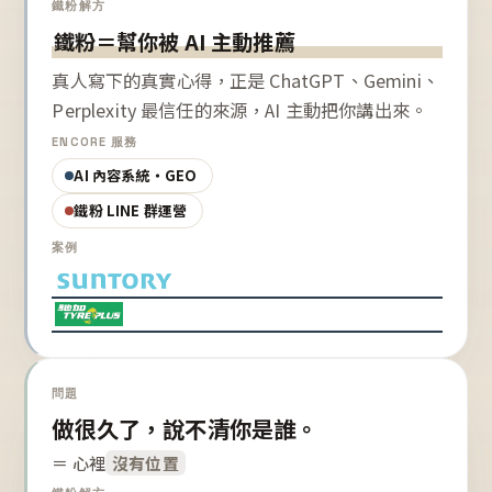
鐵粉解方
鐵粉＝幫你被 AI 主動推薦
真人寫下的真實心得，正是 ChatGPT、Gemini、
Perplexity 最信任的來源，AI 主動把你講出來。
ENCORE 服務
AI 內容系統・GEO
鐵粉 LINE 群運營
案例
問題
做很久了，說不清你是誰。
＝ 心裡
沒有位置