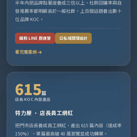
半年內把品牌黏著度養成三倍以上，社群回購率與自
發推薦率都明顯高於一般社群，上百個話題養出數十
位品牌 KOC。
鐵粉 LINE 群運營
公私域閉環設計
看完整案例
615
篇
店長 KOC 內容產出
特力屋 · 店長員工網紅
把門市店長養成員工網紅，產出 615 篇內容（達成率
150%），單篇最高破 40 萬瀏覽並成功轉單。