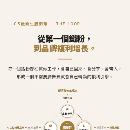
03
鐵粉生態閉環
THE LOOP
從第一個鐵粉，
到品牌複利增長。
每一個鐵粉都在幫你工作，會自己回來、會分享、會帶人，
形成一個不需要廣告費就會自己轉動的複利引擎。
顧客黏著度增加
↑
社群熱絡
↑
主動分享
鐵粉群
AI 主動推薦品牌
←
被 AI 推薦
←
→
業績不掉
→
業績增長