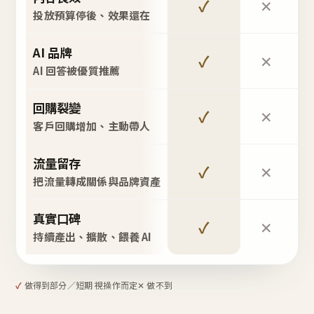
✓
✕
投放預算停後、效果還在
AI 品牌
✓
✕
AI 回答被優質推薦
回購裂變
✓
✕
客戶回購增加、主動帶人
流量留存
✓
✕
把流量轉成關係與品牌資產
真實口碑
✓
✕
持續產出、擴散、餵養 AI
✓
做得到
部分／短期 視操作而定
✕ 做不到