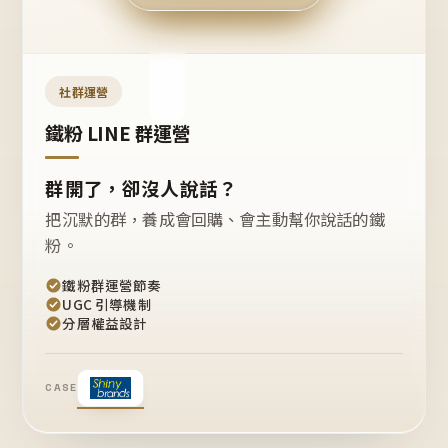
今天
開團
嗎？
推
薦
這
社群運營
款
+1
鐵粉 LINE 群運營
群開了，卻沒人說話？
把沉默的群，養成會回購、會主動幫你說話的鐵
粉。
鐵粉群運營節奏
UGC 引導機制
分層權益設計
CASE