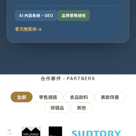
AI 內容系統・GEO
品牌策略健檢
看完整案例
合作夥伴 · PARTNERS
全部
零售通路
食品飲料
美妝保養
保健品
其他