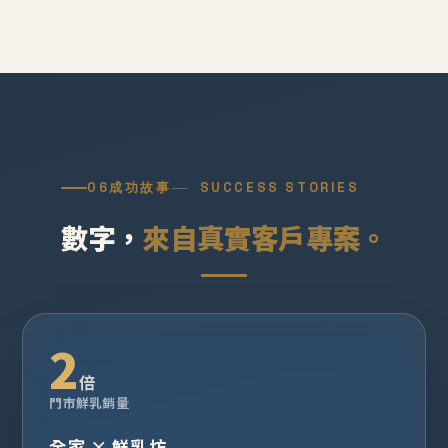
06
成功故事
SUCCESS STORIES
數字，
來自真實客戶專案。
2
倍
門市鮮乳銷量
全家 × 鮮乳坊