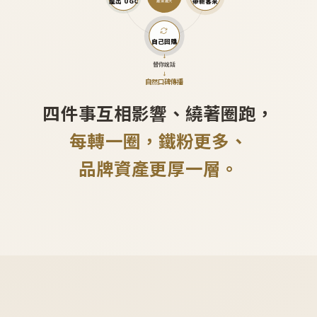
產出 UGC
帶新客來
越滾越大
自己回購
↓
替你說話
↓
自然口碑傳播
四件事互相影響、繞著圈跑，
每轉一圈，鐵粉更多、
品牌資產更厚一層。