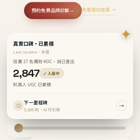
先看成功故事 →
預約免費品牌診斷
→
✦
真實口碑・已累積
Last Update・本週
培養 27 名鐵粉 KOC，自己產出
2,847
✓ 入庫中
則真人 UGC 已累積
下一里程碑
→
◎
3,000 則・AI 可引用