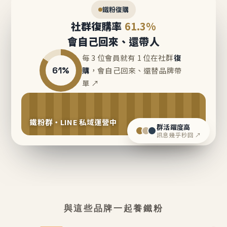
鐵粉復購
社群復購率
61.3%
會自己回來、還帶人
每 3 位會員就有 1 位在社群
復
61%
購
，會自己回來、還替品牌帶
單 ↗
鐵粉群・LINE 私域運營中
群活躍度高
訊息幾乎秒回 ↗
與這些品牌一起養鐵粉