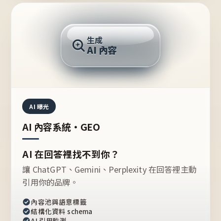
AI 回答
生成
AI 內容
推薦的台灣品牌？
AI 曝光
AI 內容系統・GEO
AI 在回答裡找不到你？
讓 ChatGPT、Gemini、Perplexity 在回答裡主動
引用你的品牌。
內容池與語意標籤
結構化資料 schema
AI 引用監測