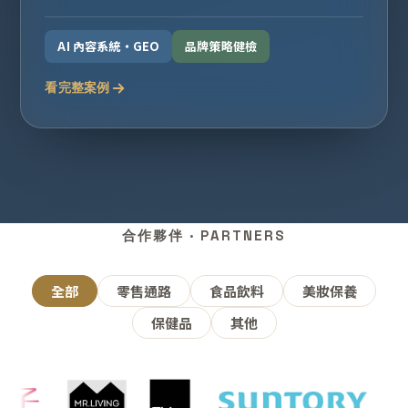
AI 內容系統・GEO
品牌策略健檢
看完整案例
合作夥伴 · PARTNERS
全部
零售通路
食品飲料
美妝保養
保健品
其他