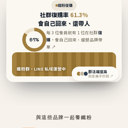
鐵粉復購
社群復購率
61.3%
會自己回來、還帶人
每 3 位會員就有 1 位在社群
復
61%
購
，會自己回來、還替品牌帶
單 ↗
鐵粉群・LINE 私域運營中
群活躍度高
訊息幾乎秒回 ↗
與這些品牌一起養鐵粉