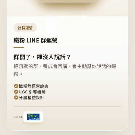
今天
開團
嗎？
推
薦
這
社群運營
款
+1
鐵粉 LINE 群運營
群開了，卻沒人說話？
把沉默的群，養成會回購、會主動幫你說話的鐵
粉。
鐵粉群運營節奏
UGC 引導機制
分層權益設計
CASE