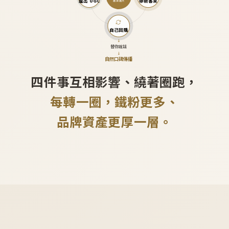
產出 UGC
帶新客來
越滾越大
自己回購
↓
替你說話
↓
自然口碑傳播
四件事互相影響、繞著圈跑，
每轉一圈，鐵粉更多、
品牌資產更厚一層。