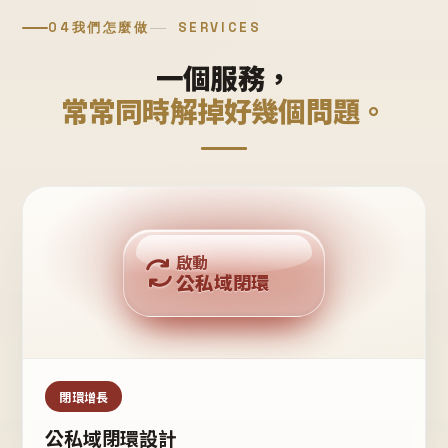
04
我們怎麼做
SERVICES
一個服務，
常常同時解掉好幾個問題。
回購複利
啟動
公私域閉環
私域鐵粉
公域流量
閉環增長
公私域閉環設計