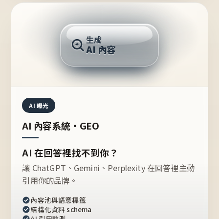
AI 回答
生成
AI 內容
推薦的台灣品牌？
AI 曝光
AI 內容系統・GEO
AI 在回答裡找不到你？
讓 ChatGPT、Gemini、Perplexity 在回答裡主動
引用你的品牌。
內容池與語意標籤
結構化資料 schema
AI 引用監測