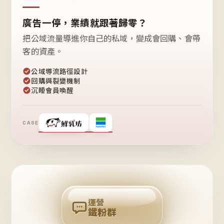
廣告一停，業績就跟著歸零？
把公域流量導進你自己的私域，變成會回購、會帶
客的資產。
公域導流路徑設計
回購與裂變機制
沉睡會員喚醒
CASE
❤
鐵
粉
自
己
揪
團
回
購
運營
鐵粉群