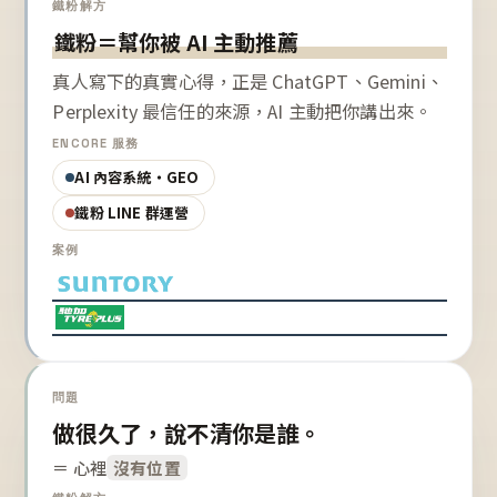
鐵粉解方
鐵粉＝幫你被 AI 主動推薦
真人寫下的真實心得，正是 ChatGPT、Gemini、
Perplexity 最信任的來源，AI 主動把你講出來。
ENCORE 服務
AI 內容系統・GEO
鐵粉 LINE 群運營
案例
問題
做很久了，說不清你是誰。
＝ 心裡
沒有位置