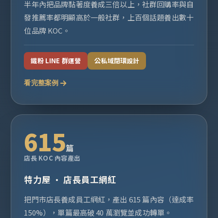
半年內把品牌黏著度養成三倍以上，社群回購率與自
發推薦率都明顯高於一般社群，上百個話題養出數十
位品牌 KOC。
鐵粉 LINE 群運營
公私域閉環設計
看完整案例
615
篇
店長 KOC 內容產出
特力屋 · 店長員工網紅
把門市店長養成員工網紅，產出 615 篇內容（達成率
150%），單篇最高破 40 萬瀏覽並成功轉單。