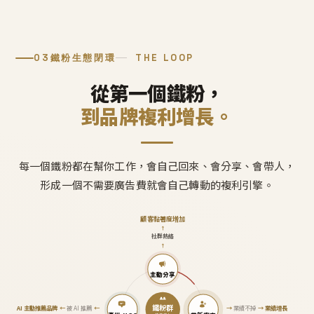
03
鐵粉生態閉環
THE LOOP
從第一個鐵粉，
到品牌複利增長。
每一個鐵粉都在幫你工作，會自己回來、會分享、會帶人，
形成一個不需要廣告費就會自己轉動的複利引擎。
顧客黏著度增加
↑
社群熱絡
↑
主動分享
鐵粉群
AI 主動推薦品牌
←
被 AI 推薦
←
→
業績不掉
→
業績增長