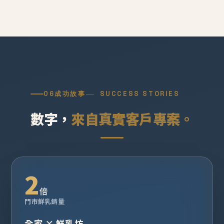
06
成功故事
SUCCESS STORIES
數字，
來自真實客戶專案。
2
倍
門市鮮乳銷量
全家 × 鮮乳坊