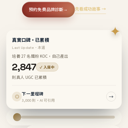
先看成功故事 →
預約免費品牌診斷
→
✦
真實口碑・已累積
Last Update・本週
培養 27 名鐵粉 KOC，自己產出
2,847
✓ 入庫中
則真人 UGC 已累積
下一里程碑
→
◎
3,000 則・AI 可引用