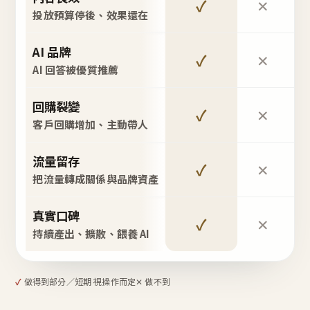
✓
✕
投放預算停後、效果還在
AI 品牌
✓
✕
AI 回答被優質推薦
回購裂變
✓
✕
客戶回購增加、主動帶人
流量留存
✓
✕
把流量轉成關係與品牌資產
真實口碑
✓
✕
持續產出、擴散、餵養 AI
✓
做得到
部分／短期 視操作而定
✕ 做不到