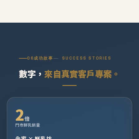
06
成功故事
SUCCESS STORIES
數字，
來自真實客戶專案。
2
倍
門市鮮乳銷量
全家 × 鮮乳坊