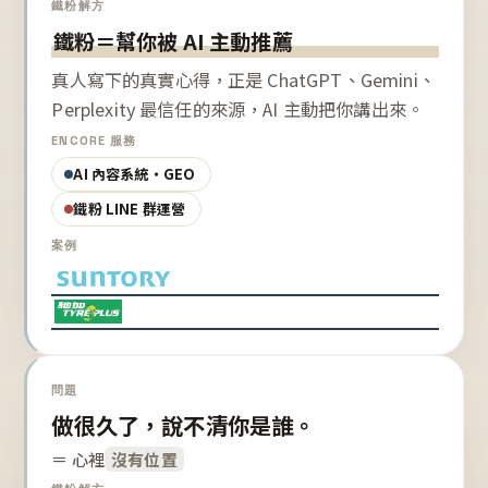
鐵粉解方
鐵粉＝幫你被 AI 主動推薦
真人寫下的真實心得，正是 ChatGPT、Gemini、
Perplexity 最信任的來源，AI 主動把你講出來。
ENCORE 服務
AI 內容系統・GEO
鐵粉 LINE 群運營
案例
問題
做很久了，說不清你是誰。
＝ 心裡
沒有位置