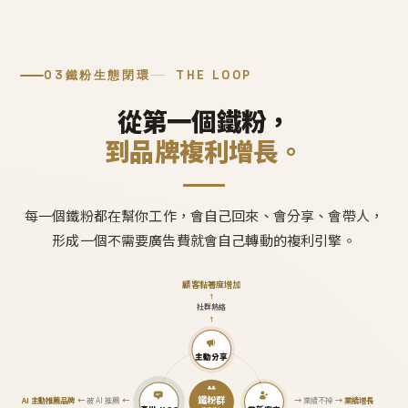
03
鐵粉生態閉環
THE LOOP
從第一個鐵粉，
到品牌複利增長。
每一個鐵粉都在幫你工作，會自己回來、會分享、會帶人，
形成一個不需要廣告費就會自己轉動的複利引擎。
顧客黏著度增加
↑
社群熱絡
↑
主動分享
鐵粉群
AI 主動推薦品牌
←
被 AI 推薦
←
→
業績不掉
→
業績增長