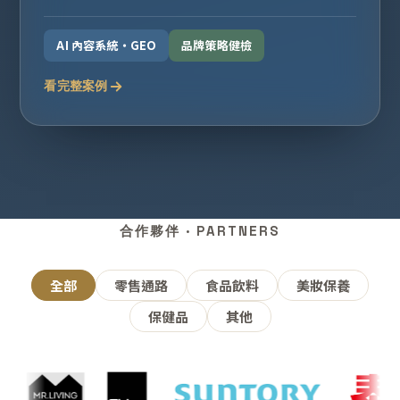
AI 內容系統・GEO
品牌策略健檢
看完整案例
合作夥伴 · PARTNERS
全部
零售通路
食品飲料
美妝保養
保健品
其他