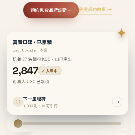
先看成功故事 →
預約免費品牌診斷
→
✦
真實口碑・已累積
Last Update・本週
培養 27 名鐵粉 KOC，自己產出
2,847
✓ 入庫中
則真人 UGC 已累積
下一里程碑
→
◎
3,000 則・AI 可引用