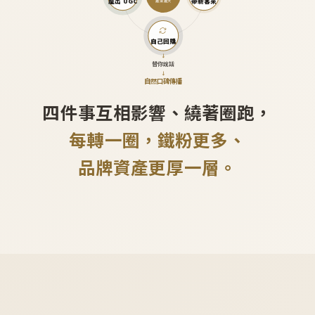
產出 UGC
帶新客來
越滾越大
自己回購
↓
替你說話
↓
自然口碑傳播
四件事互相影響、繞著圈跑，
每轉一圈，鐵粉更多、
品牌資產更厚一層。