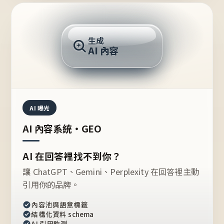
AI 回答
生成
AI 內容
推薦的台灣品牌？
AI 曝光
AI 內容系統・GEO
AI 在回答裡找不到你？
讓 ChatGPT、Gemini、Perplexity 在回答裡主動
引用你的品牌。
內容池與語意標籤
結構化資料 schema
AI 引用監測