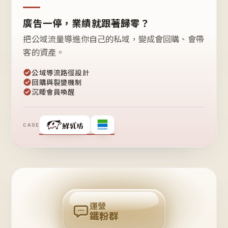
廣告一停，業績就跟著歸零？
把公域流量導進你自己的私域，變成會回購、會帶
客的資產。
公域導流路徑設計
回購與裂變機制
沉睡會員喚醒
CASE
❤
鐵
粉
自
己
揪
團
回
購
運營
鐵粉群