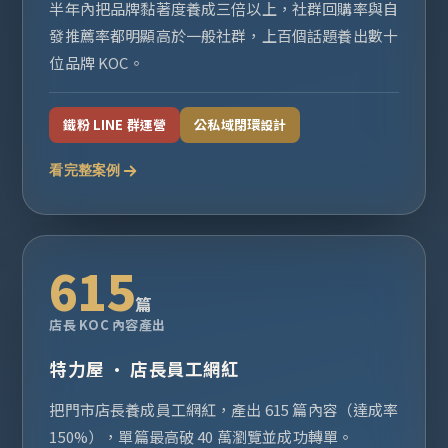
半年內把品牌黏著度養成三倍以上，社群回購率與自
發推薦率都明顯高於一般社群，上百個話題養出數十
位品牌 KOC。
鐵粉 LINE 群運營
公私域閉環設計
看完整案例
615
篇
店長 KOC 內容產出
特力屋 · 店長員工網紅
把門市店長養成員工網紅，產出 615 篇內容（達成率
150%），單篇最高破 40 萬瀏覽並成功轉單。