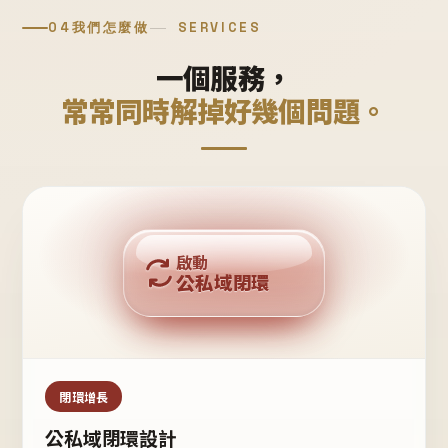
04
我們怎麼做
SERVICES
一個服務，
常常同時解掉好幾個問題。
回購複利
啟動
公私域閉環
私域鐵粉
公域流量
閉環增長
公私域閉環設計