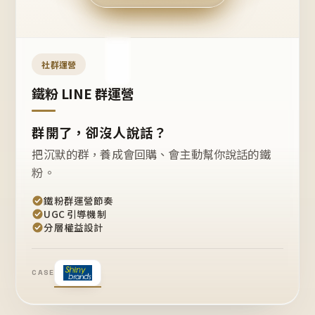
今天
開團
嗎？
推
薦
這
社群運營
款
+1
鐵粉 LINE 群運營
群開了，卻沒人說話？
把沉默的群，養成會回購、會主動幫你說話的鐵
粉。
鐵粉群運營節奏
UGC 引導機制
分層權益設計
CASE