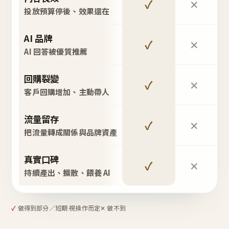
✓
✕
投放預算停後、效果還在
AI 品牌
✓
✕
AI 回答被優質推薦
回購裂變
✓
✕
客戶回購增加、主動帶人
流量留存
✓
✕
把流量轉成關係與品牌資產
真實口碑
✓
✕
持續產出、擴散、餵養 AI
✓
做得到
部分／短期 視操作而定
✕ 做不到