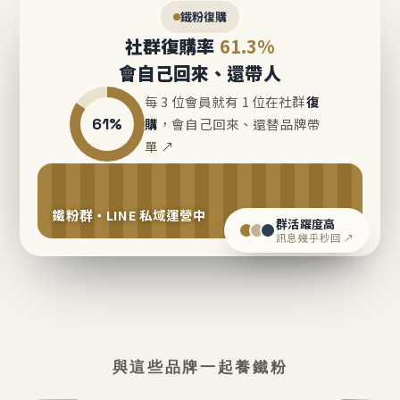
鐵粉復購
社群復購率
61.3%
會自己回來、還帶人
每 3 位會員就有 1 位在社群
復
61%
購
，會自己回來、還替品牌帶
單 ↗
鐵粉群・LINE 私域運營中
群活躍度高
訊息幾乎秒回 ↗
與這些品牌一起養鐵粉