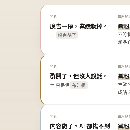
問題
鐵粉解
廣告一停，業績就掉。
鐵粉
不等
＝
錢白花了
新品
問題
鐵粉解
群開了，但沒人說話。
鐵粉
主動
＝ 只是個
布告欄
成貼
問題
鐵粉解
內容做了，AI 卻找不到
鐵粉