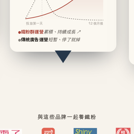
投放第一天
12 個月後
鐵粉群運營
累積、持續成長 ↗
傳統廣告運營
短暫、停了就掉
與這些品牌一起養鐵粉