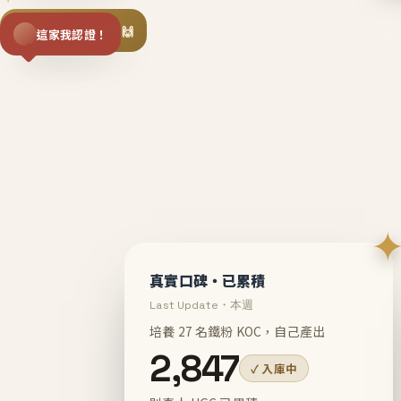
揪同事一起團購 🙌
這家我認證！
不等
En
真實口碑・已累積
Last Update・本週
培養 27 名鐵粉 KOC，自己產出
2,847
✓ 入庫中