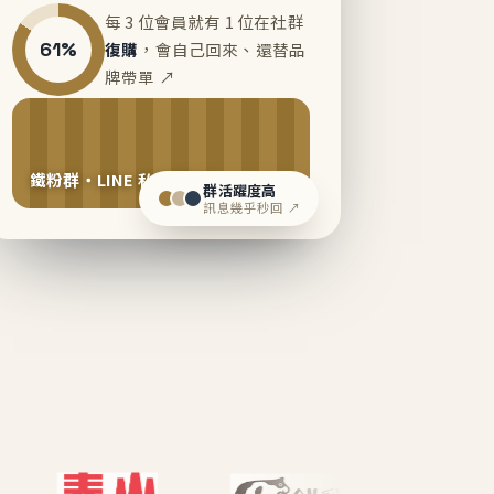
每 3 位會員就有 1 位在社群
61%
復購
，會自己回來、還替品
牌帶單 ↗
鐵粉群・LINE 私域運營中
群活躍度高
訊息幾乎秒回 ↗