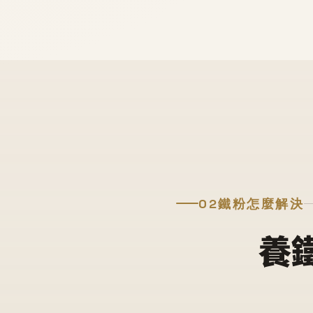
02
鐵粉怎麼解決
養