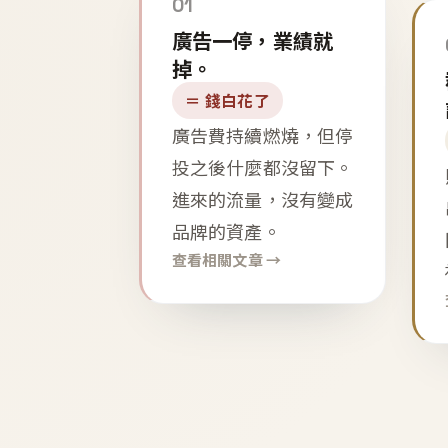
01
廣告一停，業績就
掉。
＝ 錢白花了
廣告費持續燃燒，但停
投之後什麼都沒留下。
進來的流量，沒有變成
品牌的資產。
查看相關文章 →