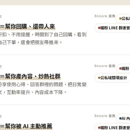
Encore 服務
方
公私
＝幫你回購、還帶人來
鐵粉 LINE 群運
折扣、不用提醒，時間到了自己回購，看到
自己下單，還會把朋友帶進來。
Encore 服務
方
鐵粉 
＝幫你產內容、炒熱社群
公私域閉環設計
分享使用心得、回答群裡的問題，把日常變
文，互動率提升、內容成本下降。
Encore 服務
方
AI
＝幫你被 AI 主動推薦
鐵粉 LINE 群運