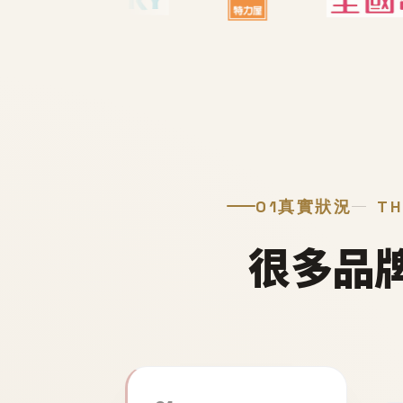
01
真實狀況
TH
很多品