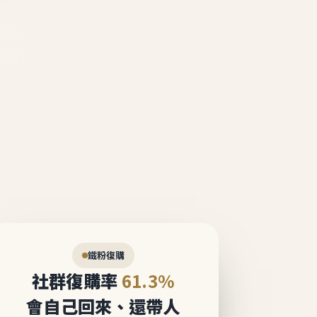
說話。
態圈。
鐵粉復購
社群復購率
61.3%
會自己回來、還帶人