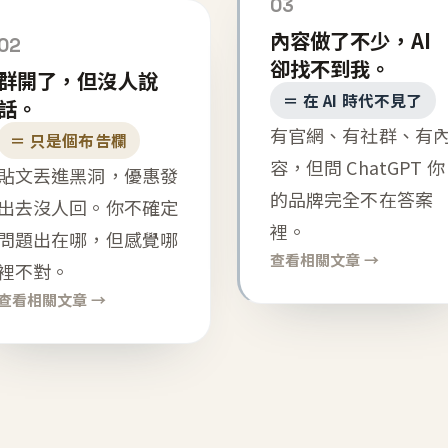
03
內容做了不少，AI
02
卻找不到我。
群開了，但沒人說
＝ 在 AI 時代不見了
話。
有官網、有社群、有
＝ 只是個布告欄
容，但問 ChatGPT 你
貼文丟進黑洞，優惠發
的品牌完全不在答案
出去沒人回。你不確定
裡。
問題出在哪，但感覺哪
查看相關文章 →
裡不對。
查看相關文章 →