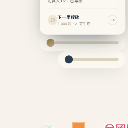
則真人 UGC 已累積
下一里程碑
→
◎
3,000 則・AI 可引用