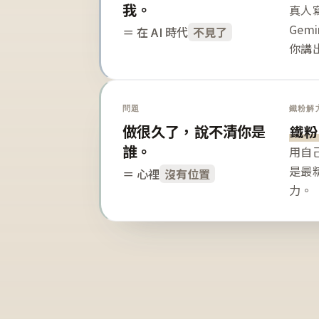
我。
真人寫
Gem
＝ 在 AI 時代
不見了
你講
問題
鐵粉解
做很久了，說不清你是
鐵粉
誰。
用自
是最
＝ 心裡
沒有位置
力。