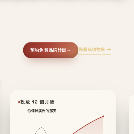
廣告、不靠折扣，會自己回來、自己帶人、自己幫你
core 用 AI 技術與運營方法，幫品牌系統性養出鐵粉生
先看成功故事 →
預約免費品牌診斷
→
✦
投放 12 個月後
你停掉廣告的那天