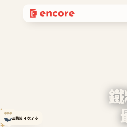
鐵
✦
✦
回購第 4 次了 ☕
✦
✦
✦
✦