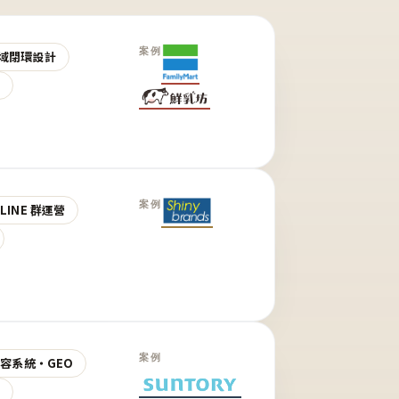
案例
域閉環設計
營
案例
LINE 群運營
案例
 內容系統・GEO
營