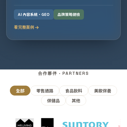
AI 內容系統・GEO
品牌策略健檢
看完整案例
合作夥伴 · PARTNERS
全部
零售通路
食品飲料
美妝保養
保健品
其他