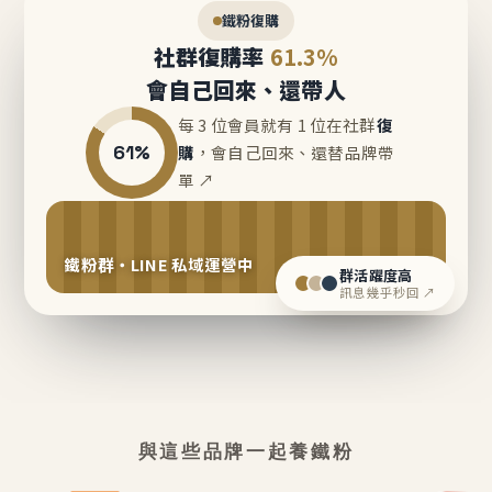
鐵粉復購
社群復購率
61.3%
會自己回來、還帶人
每 3 位會員就有 1 位在社群
復
61%
購
，會自己回來、還替品牌帶
單 ↗
鐵粉群・LINE 私域運營中
群活躍度高
訊息幾乎秒回 ↗
與這些品牌一起養鐵粉