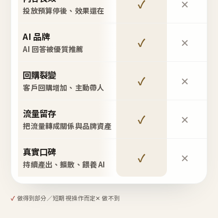
✓
✕
投放預算停後、效果還在
AI 品牌
✓
✕
AI 回答被優質推薦
回購裂變
✓
✕
客戶回購增加、主動帶人
流量留存
✓
✕
把流量轉成關係與品牌資產
真實口碑
✓
✕
持續產出、擴散、餵養 AI
✓
做得到
部分／短期 視操作而定
✕ 做不到