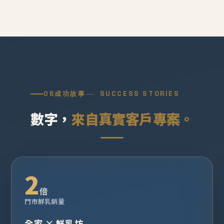
06
成功故事
SUCCESS STORIES
數字，
來自真實客戶專案。
2
倍
門市鮮乳銷量
全家 × 鮮乳坊