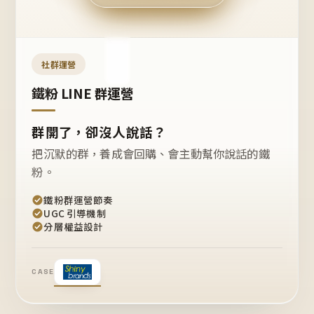
今天
開團
嗎？
推
薦
這
社群運營
款
+1
鐵粉 LINE 群運營
群開了，卻沒人說話？
把沉默的群，養成會回購、會主動幫你說話的鐵
粉。
鐵粉群運營節奏
UGC 引導機制
分層權益設計
CASE