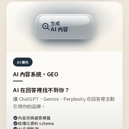
AI 回答
生成
AI 內容
推薦的台灣品牌？
AI 曝光
AI 內容系統・GEO
AI 在回答裡找不到你？
讓 ChatGPT、Gemini、Perplexity 在回答裡主動
引用你的品牌。
內容池與語意標籤
結構化資料 schema
AI 引用監測