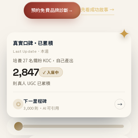
先看成功故事 →
預約免費品牌診斷
→
✦
真實口碑・已累積
Last Update・本週
培養 27 名鐵粉 KOC，自己產出
2,847
✓ 入庫中
則真人 UGC 已累積
下一里程碑
→
◎
3,000 則・AI 可引用