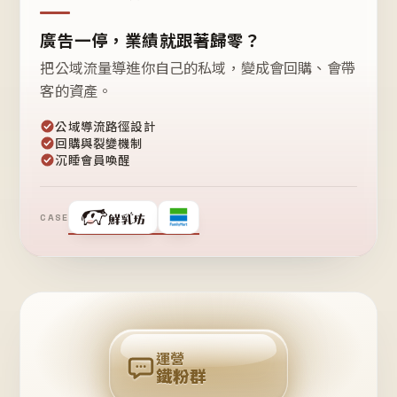
廣告一停，業績就跟著歸零？
把公域流量導進你自己的私域，變成會回購、會帶
客的資產。
公域導流路徑設計
回購與裂變機制
沉睡會員喚醒
CASE
❤
鐵
粉
自
己
揪
團
回
購
運營
鐵粉群