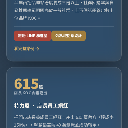
半年內把品牌黏著度養成三倍以上，社群回購率與自
發推薦率都明顯高於一般社群，上百個話題養出數十
位品牌 KOC。
鐵粉 LINE 群運營
公私域閉環設計
看完整案例
615
篇
店長 KOC 內容產出
特力屋 · 店長員工網紅
把門市店長養成員工網紅，產出 615 篇內容（達成率
150%），單篇最高破 40 萬瀏覽並成功轉單。