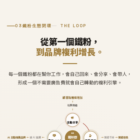
03
鐵粉生態閉環
THE LOOP
從第一個鐵粉，
到品牌複利增長。
每一個鐵粉都在幫你工作，會自己回來、會分享、會帶人，
形成一個不需要廣告費就會自己轉動的複利引擎。
顧客黏著度增加
↑
社群熱絡
↑
主動分享
鐵粉群
AI 主動推薦品牌
←
被 AI 推薦
←
→
業績不掉
→
業績增長