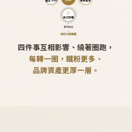
產出 UGC
帶新客來
越滾越大
自己回購
↓
替你說話
↓
自然口碑傳播
四件事互相影響、繞著圈跑，
每轉一圈，鐵粉更多、
品牌資產更厚一層。