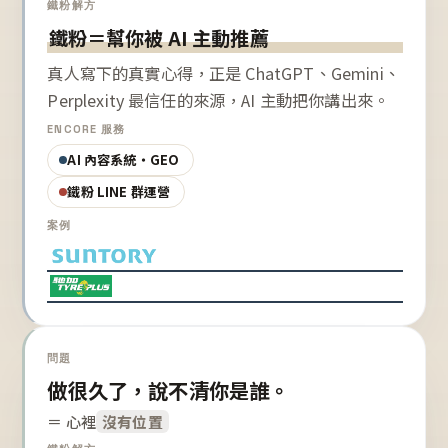
鐵粉解方
鐵粉＝幫你被 AI 主動推薦
真人寫下的真實心得，正是 ChatGPT、Gemini、
Perplexity 最信任的來源，AI 主動把你講出來。
ENCORE 服務
AI 內容系統・GEO
鐵粉 LINE 群運營
案例
問題
做很久了，說不清你是誰。
＝ 心裡
沒有位置