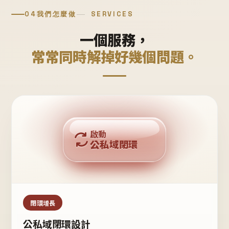
04
我們怎麼做
SERVICES
一個服務，
常常同時解掉好幾個問題。
回購複利
啟動
公私域閉環
私域鐵粉
公域流量
閉環增長
公私域閉環設計