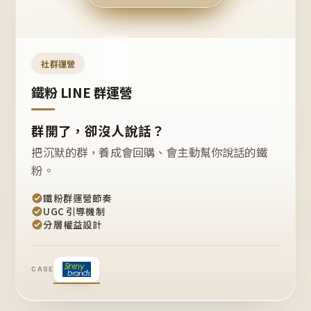
今天
開團
嗎？
推
薦
這
社群運營
款
+1
鐵粉 LINE 群運營
群開了，卻沒人說話？
把沉默的群，養成會回購、會主動幫你說話的鐵
粉。
鐵粉群運營節奏
UGC 引導機制
分層權益設計
CASE