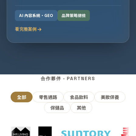
AI 內容系統・GEO
品牌策略健檢
看完整案例
合作夥伴 · PARTNERS
全部
零售通路
食品飲料
美妝保養
保健品
其他