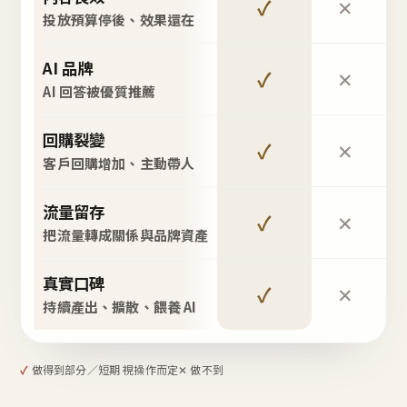
✓
✕
投放預算停後、效果還在
AI 品牌
✓
✕
AI 回答被優質推薦
回購裂變
✓
✕
客戶回購增加、主動帶人
流量留存
✓
✕
把流量轉成關係與品牌資產
真實口碑
✓
✕
持續產出、擴散、餵養 AI
✓
做得到
部分／短期 視操作而定
✕ 做不到