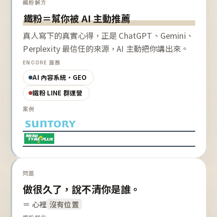
鐵粉解方
鐵粉＝幫你被 AI 主動推薦
真人寫下的真實心得，正是 ChatGPT、Gemini、
Perplexity 最信任的來源，AI 主動把你講出來。
ENCORE 服務
AI 內容系統・GEO
鐵粉 LINE 群運營
案例
問題
做很久了，說不清你是誰。
＝ 心裡
沒有位置