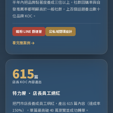
半年內把品牌黏著度養成三倍以上，社群回購率與自
發推薦率都明顯高於一般社群，上百個話題養出數十
位品牌 KOC。
鐵粉 LINE 群運營
公私域閉環設計
看完整案例
615
篇
店長 KOC 內容產出
特力屋 · 店長員工網紅
把門市店長養成員工網紅，產出 615 篇內容（達成率
150%），單篇最高破 40 萬瀏覽並成功轉單。