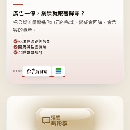
廣告一停，業績就跟著歸零？
把公域流量導進你自己的私域，變成會回購、會帶
客的資產。
公域導流路徑設計
回購與裂變機制
沉睡會員喚醒
CASE
❤
鐵
粉
自
己
揪
團
回
購
運營
鐵粉群