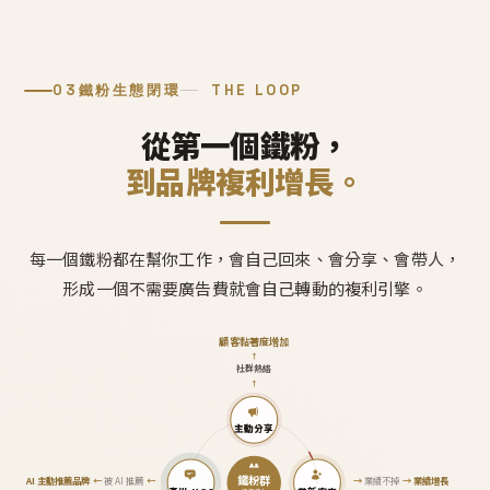
03
鐵粉生態閉環
THE LOOP
從第一個鐵粉，
到品牌複利增長。
每一個鐵粉都在幫你工作，會自己回來、會分享、會帶人，
形成一個不需要廣告費就會自己轉動的複利引擎。
顧客黏著度增加
↑
社群熱絡
↑
主動分享
鐵粉群
AI 主動推薦品牌
←
被 AI 推薦
←
→
業績不掉
→
業績增長