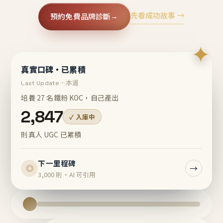
先看成功故事 →
預約免費品牌診斷
→
✦
真實口碑・已累積
Last Update・本週
培養 27 名鐵粉 KOC，自己產出
2,847
✓ 入庫中
則真人 UGC 已累積
下一里程碑
→
◎
3,000 則・AI 可引用