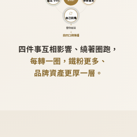
產出 UGC
帶新客來
越滾越大
自己回購
↓
替你說話
↓
自然口碑傳播
四件事互相影響、繞著圈跑，
每轉一圈，鐵粉更多、
品牌資產更厚一層。