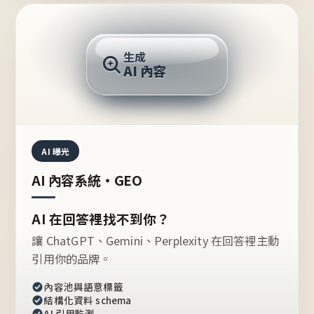
AI 回答
生成
AI 內容
推薦的台灣品牌？
AI 曝光
AI 內容系統・GEO
AI 在回答裡找不到你？
讓 ChatGPT、Gemini、Perplexity 在回答裡主動
引用你的品牌。
內容池與語意標籤
結構化資料 schema
AI 引用監測