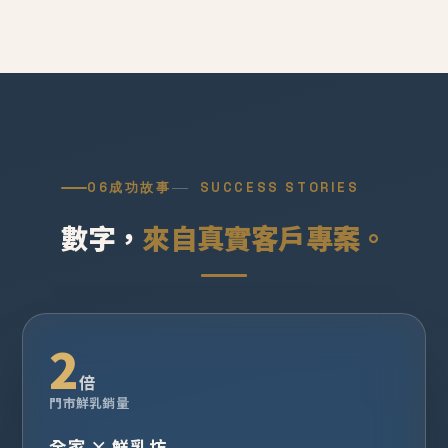
06
成功故事
SUCCESS STORIES
數字，
來自真實客戶專案。
2
倍
門市鮮乳銷量
全家 × 鮮乳坊