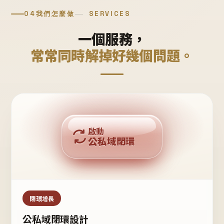
04
我們怎麼做
SERVICES
一個服務，
常常同時解掉好幾個問題。
回購複利
啟動
公私域閉環
私域鐵粉
公域流量
閉環增長
公私域閉環設計