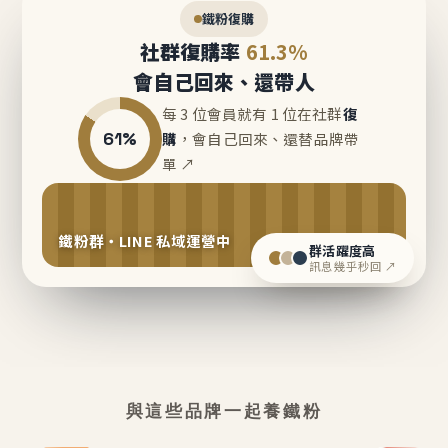
鐵粉復購
社群復購率
61.3%
會自己回來、還帶人
每 3 位會員就有 1 位在社群
復
61%
購
，會自己回來、還替品牌帶
單 ↗
鐵粉群・LINE 私域運營中
群活躍度高
訊息幾乎秒回 ↗
與這些品牌一起養鐵粉