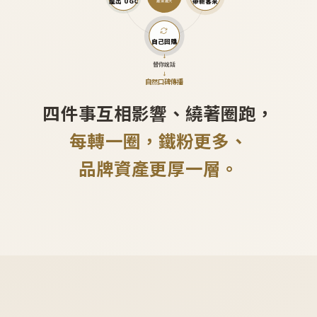
產出 UGC
帶新客來
越滾越大
自己回購
↓
替你說話
↓
自然口碑傳播
四件事互相影響、繞著圈跑，
每轉一圈，鐵粉更多、
品牌資產更厚一層。