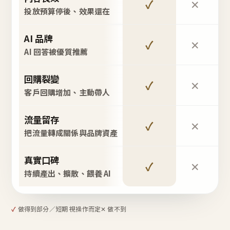
✓
✕
投放預算停後、效果還在
AI 品牌
✓
✕
AI 回答被優質推薦
回購裂變
✓
✕
客戶回購增加、主動帶人
流量留存
✓
✕
把流量轉成關係與品牌資產
真實口碑
✓
✕
持續產出、擴散、餵養 AI
✓
做得到
部分／短期 視操作而定
✕ 做不到