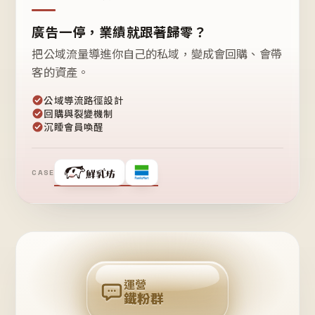
廣告一停，業績就跟著歸零？
把公域流量導進你自己的私域，變成會回購、會帶
客的資產。
公域導流路徑設計
回購與裂變機制
沉睡會員喚醒
CASE
❤
鐵
粉
自
己
揪
團
回
購
運營
鐵粉群