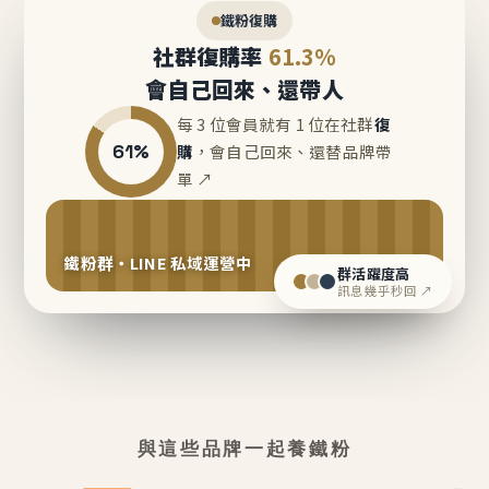
鐵粉復購
社群復購率
61.3%
會自己回來、還帶人
每 3 位會員就有 1 位在社群
復
61%
購
，會自己回來、還替品牌帶
單 ↗
鐵粉群・LINE 私域運營中
群活躍度高
訊息幾乎秒回 ↗
與這些品牌一起養鐵粉