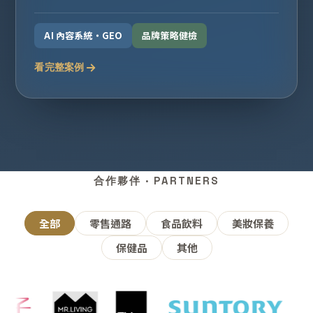
AI 內容系統・GEO
品牌策略健檢
看完整案例
合作夥伴 · PARTNERS
全部
零售通路
食品飲料
美妝保養
保健品
其他