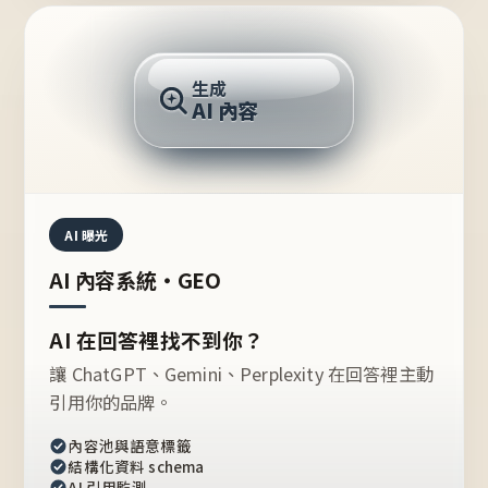
AI 回答
生成
AI 內容
推薦的台灣品牌？
AI 曝光
AI 內容系統・GEO
AI 在回答裡找不到你？
讓 ChatGPT、Gemini、Perplexity 在回答裡主動
引用你的品牌。
內容池與語意標籤
結構化資料 schema
AI 引用監測