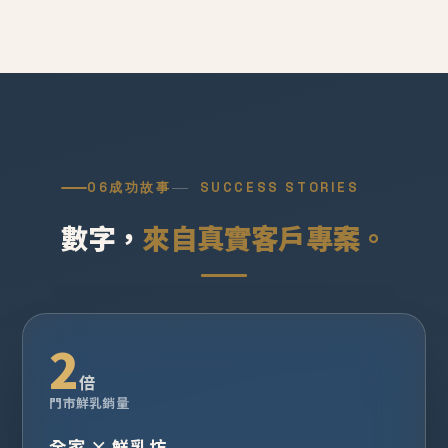
06
成功故事
SUCCESS STORIES
數字，
來自真實客戶專案。
2
倍
門市鮮乳銷量
全家 × 鮮乳坊