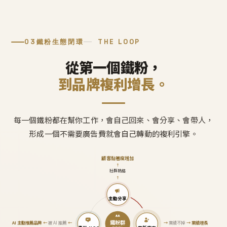
03
鐵粉生態閉環
THE LOOP
從第一個鐵粉，
到品牌複利增長。
每一個鐵粉都在幫你工作，會自己回來、會分享、會帶人，
形成一個不需要廣告費就會自己轉動的複利引擎。
顧客黏著度增加
↑
社群熱絡
↑
主動分享
鐵粉群
AI 主動推薦品牌
←
被 AI 推薦
←
→
業績不掉
→
業績增長