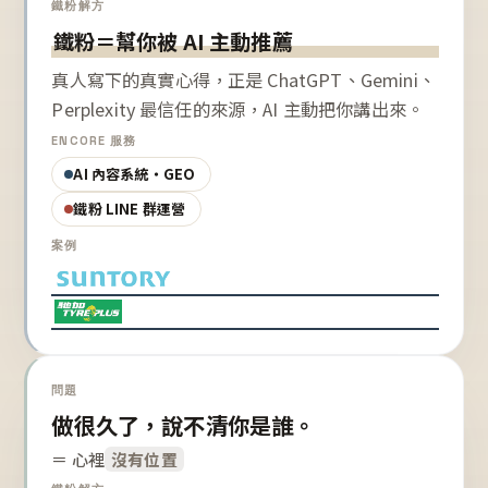
鐵粉解方
鐵粉＝幫你被 AI 主動推薦
真人寫下的真實心得，正是 ChatGPT、Gemini、
Perplexity 最信任的來源，AI 主動把你講出來。
ENCORE 服務
AI 內容系統・GEO
鐵粉 LINE 群運營
案例
問題
做很久了，說不清你是誰。
＝ 心裡
沒有位置