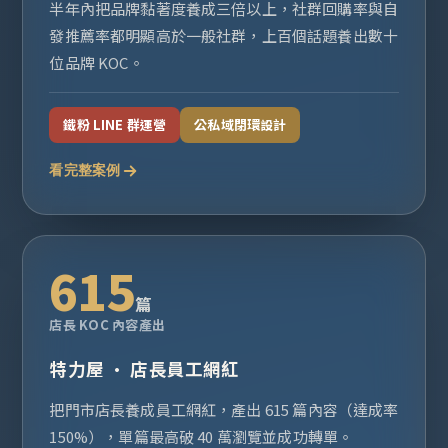
半年內把品牌黏著度養成三倍以上，社群回購率與自
發推薦率都明顯高於一般社群，上百個話題養出數十
位品牌 KOC。
鐵粉 LINE 群運營
公私域閉環設計
看完整案例
615
篇
店長 KOC 內容產出
特力屋 · 店長員工網紅
把門市店長養成員工網紅，產出 615 篇內容（達成率
150%），單篇最高破 40 萬瀏覽並成功轉單。