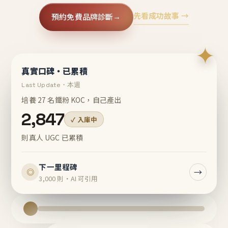
先看成功故事 →
預約免費品牌診斷
→
✦
真實口碑・已累積
Last Update・本週
培養 27 名鐵粉 KOC，自己產出
2,847
✓ 入庫中
則真人 UGC 已累積
下一里程碑
→
◎
3,000 則・AI 可引用