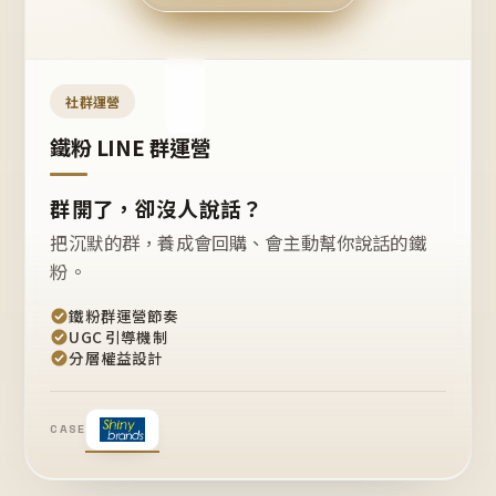
今天
開團
嗎？
推
薦
這
社群運營
款
+1
鐵粉 LINE 群運營
群開了，卻沒人說話？
把沉默的群，養成會回購、會主動幫你說話的鐵
粉。
鐵粉群運營節奏
UGC 引導機制
分層權益設計
CASE