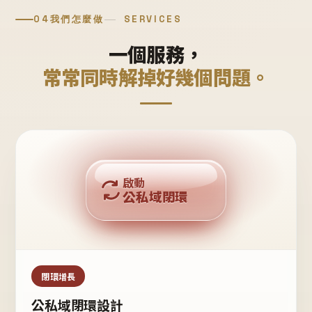
04
我們怎麼做
SERVICES
一個服務，
常常同時解掉好幾個問題。
回購複利
啟動
公私域閉環
私域鐵粉
公域流量
閉環增長
公私域閉環設計