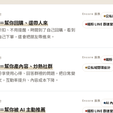
Encore 服務
方
公私
＝幫你回購、還帶人來
鐵粉 LINE 群運
折扣、不用提醒，時間到了自己回購，看到
自己下單，還會把朋友帶進來。
Encore 服務
方
鐵粉 
＝幫你產內容、炒熱社群
公私域閉環設計
分享使用心得、回答群裡的問題，把日常變
文，互動率提升、內容成本下降。
Encore 服務
方
AI
＝幫你被 AI 主動推薦
鐵粉 LINE 群運