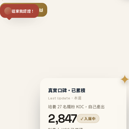
揪同事一起團購 🙌
這家我認證！
不等
En
真實口碑・已累積
Last Update・本週
培養 27 名鐵粉 KOC，自己產出
2,847
✓ 入庫中