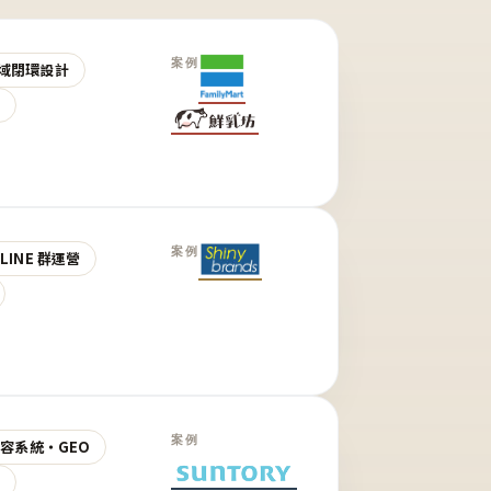
案例
域閉環設計
營
案例
LINE 群運營
案例
 內容系統・GEO
營