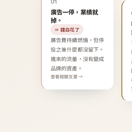
01
廣告一停，業績就
掉。
＝ 錢白花了
廣告費持續燃燒，但停
投之後什麼都沒留下。
進來的流量，沒有變成
品牌的資產。
查看相關文章 →