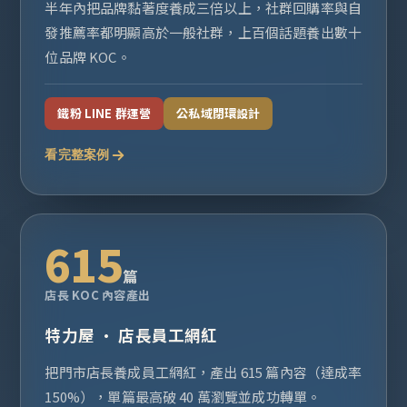
半年內把品牌黏著度養成三倍以上，社群回購率與自
發推薦率都明顯高於一般社群，上百個話題養出數十
位品牌 KOC。
鐵粉 LINE 群運營
公私域閉環設計
看完整案例
615
篇
店長 KOC 內容產出
特力屋 · 店長員工網紅
把門市店長養成員工網紅，產出 615 篇內容（達成率
150%），單篇最高破 40 萬瀏覽並成功轉單。