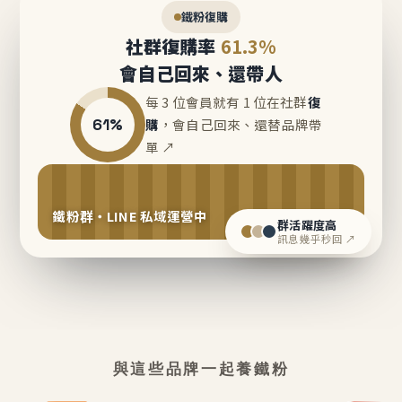
鐵粉復購
社群復購率
61.3%
會自己回來、還帶人
每 3 位會員就有 1 位在社群
復
61%
購
，會自己回來、還替品牌帶
單 ↗
鐵粉群・LINE 私域運營中
群活躍度高
訊息幾乎秒回 ↗
與這些品牌一起養鐵粉