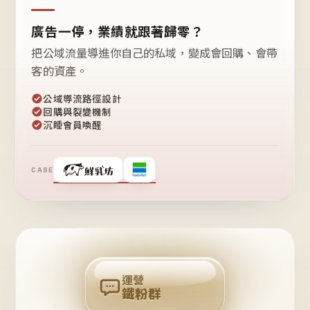
廣告一停，業績就跟著歸零？
把公域流量導進你自己的私域，變成會回購、會帶
客的資產。
公域導流路徑設計
回購與裂變機制
沉睡會員喚醒
CASE
❤
鐵
粉
自
己
揪
團
回
購
運營
鐵粉群