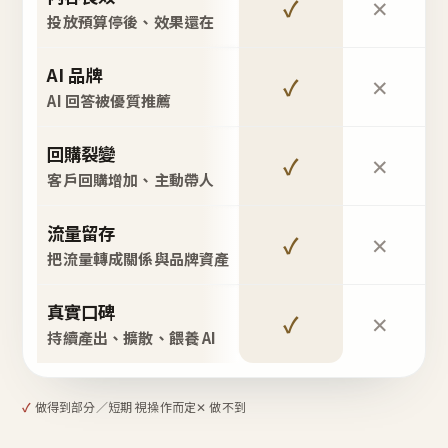
✓
✕
投放預算停後、效果還在
AI 品牌
✓
✕
AI 回答被優質推薦
回購裂變
✓
✕
客戶回購增加、主動帶人
流量留存
✓
✕
把流量轉成關係與品牌資產
真實口碑
✓
✕
持續產出、擴散、餵養 AI
✓
做得到
部分／短期 視操作而定
✕ 做不到