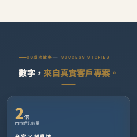
06
成功故事
SUCCESS STORIES
數字，
來自真實客戶專案。
2
倍
門市鮮乳銷量
全家 × 鮮乳坊