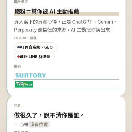
鐵粉解方
鐵粉＝幫你被 AI 主動推薦
真人寫下的真實心得，正是 ChatGPT、Gemini、
Perplexity 最信任的來源，AI 主動把你講出來。
ENCORE 服務
AI 內容系統・GEO
鐵粉 LINE 群運營
案例
問題
做很久了，說不清你是誰。
＝ 心裡
沒有位置