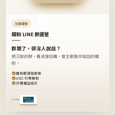
今天
開團
嗎？
推
薦
這
社群運營
款
+1
鐵粉 LINE 群運營
群開了，卻沒人說話？
把沉默的群，養成會回購、會主動幫你說話的鐵
粉。
鐵粉群運營節奏
UGC 引導機制
分層權益設計
CASE