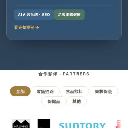
AI 內容系統・GEO
品牌策略健檢
看完整案例
合作夥伴 · PARTNERS
全部
零售通路
食品飲料
美妝保養
保健品
其他