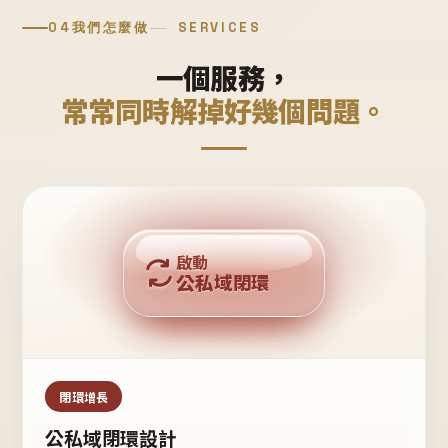
04
我們怎麼做
SERVICES
一個服務，
常常同時解掉好幾個問題。
回購複利
啟動
公私域閉環
私域鐵粉
公域流量
閉環增長
公私域閉環設計