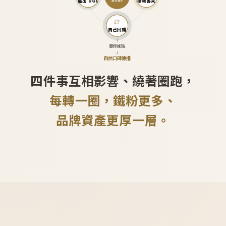
產出 UGC
帶新客來
越滾越大
自己回購
↓
替你說話
↓
自然口碑傳播
四件事互相影響、繞著圈跑，
每轉一圈，鐵粉更多、
品牌資產更厚一層。