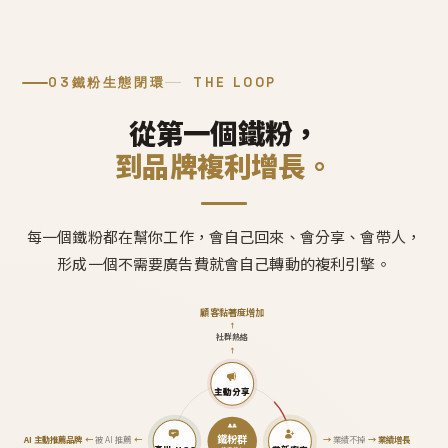
03
鐵粉生態閉環
THE LOOP
從第一個鐵粉，
到品牌複利增長。
每一個鐵粉都在幫你工作，會自己回來、會分享、會帶人，
形成一個不需要廣告費就會自己轉動的複利引擎。
顧客黏著度增加
↑
社群熱絡
↑
主動分享
鐵粉群
AI 主動推薦品牌
←
被 AI 推薦
←
→
業績不掉
→
業績增長