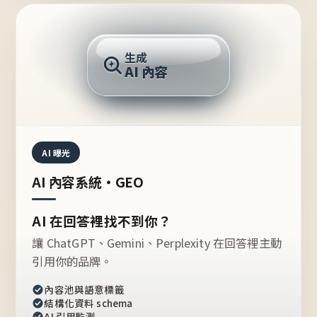
AI 回答
生成
AI 內容
推薦的台灣品牌？
AI 曝光
AI 內容系統・GEO
AI 在回答裡找不到你？
讓 ChatGPT、Gemini、Perplexity 在回答裡主動
引用你的品牌。
內容池與語意標籤
結構化資料 schema
AI 引用監測