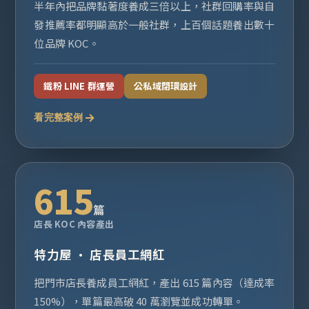
半年內把品牌黏著度養成三倍以上，社群回購率與自
發推薦率都明顯高於一般社群，上百個話題養出數十
位品牌 KOC。
鐵粉 LINE 群運營
公私域閉環設計
看完整案例
615
篇
店長 KOC 內容產出
特力屋 · 店長員工網紅
把門市店長養成員工網紅，產出 615 篇內容（達成率
150%），單篇最高破 40 萬瀏覽並成功轉單。