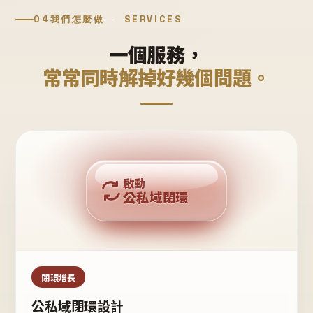
04
我們怎麼做
SERVICES
一個服務，
常常同時解掉好幾個問題。
回購複利
啟動
公私域閉環
私域鐵粉
公域流量
閉環增長
公私域閉環設計