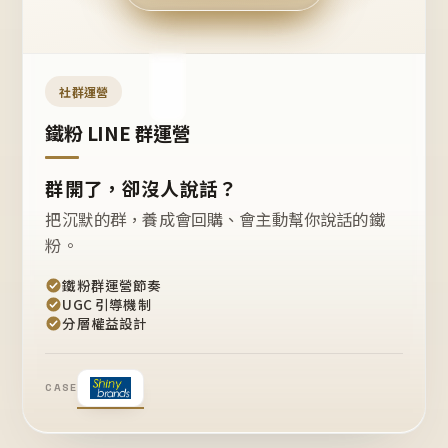
今天
開團
嗎？
推
薦
這
社群運營
款
+1
鐵粉 LINE 群運營
群開了，卻沒人說話？
把沉默的群，養成會回購、會主動幫你說話的鐵
粉。
鐵粉群運營節奏
UGC 引導機制
分層權益設計
CASE