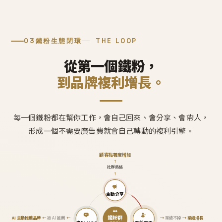
03
鐵粉生態閉環
THE LOOP
從第一個鐵粉，
到品牌複利增長。
每一個鐵粉都在幫你工作，會自己回來、會分享、會帶人，
形成一個不需要廣告費就會自己轉動的複利引擎。
顧客黏著度增加
↑
社群熱絡
↑
主動分享
鐵粉群
AI 主動推薦品牌
←
被 AI 推薦
←
→
業績不掉
→
業績增長