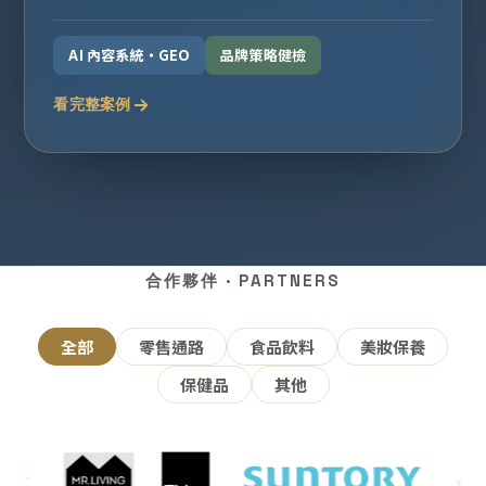
AI 內容系統・GEO
品牌策略健檢
看完整案例
合作夥伴 · PARTNERS
全部
零售通路
食品飲料
美妝保養
保健品
其他