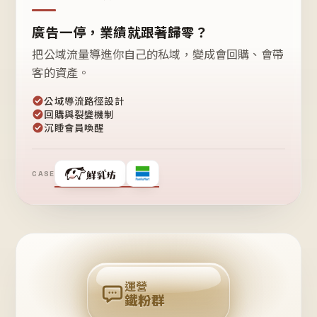
廣告一停，業績就跟著歸零？
把公域流量導進你自己的私域，變成會回購、會帶
客的資產。
公域導流路徑設計
回購與裂變機制
沉睡會員喚醒
CASE
❤
鐵
粉
自
己
揪
團
回
購
運營
鐵粉群