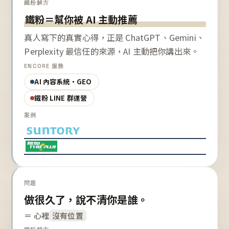
鐵粉解方
鐵粉＝幫你被 AI 主動推薦
真人寫下的真實心得，正是 ChatGPT、Gemini、
Perplexity 最信任的來源，AI 主動把你講出來。
ENCORE 服務
AI 內容系統・GEO
鐵粉 LINE 群運營
案例
問題
做很久了，說不清你是誰。
＝ 心裡
沒有位置