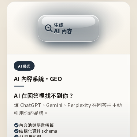
AI 回答
生成
AI 內容
推薦的台灣品牌？
AI 曝光
AI 內容系統・GEO
AI 在回答裡找不到你？
讓 ChatGPT、Gemini、Perplexity 在回答裡主動
引用你的品牌。
內容池與語意標籤
結構化資料 schema
AI 引用監測