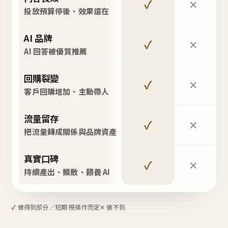
✓
✕
投放預算停後、效果還在
AI 品牌
✓
✕
AI 回答被優質推薦
回購裂變
✓
✕
客戶回購增加、主動帶人
流量留存
✓
✕
把流量轉成關係與品牌資產
真實口碑
✓
✕
持續產出、擴散、餵養 AI
✓
做得到
部分／短期 視操作而定
✕ 做不到