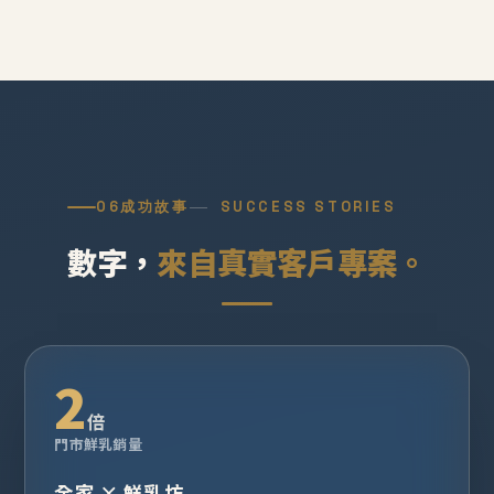
06
成功故事
SUCCESS STORIES
數字，
來自真實客戶專案。
2
倍
門市鮮乳銷量
全家 × 鮮乳坊