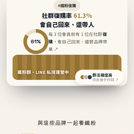
鐵粉復購
社群復購率
61.3%
會自己回來、還帶人
每 3 位會員就有 1 位在社群
復
61%
購
，會自己回來、還替品牌帶
單 ↗
鐵粉群・LINE 私域運營中
群活躍度高
訊息幾乎秒回 ↗
與這些品牌一起養鐵粉