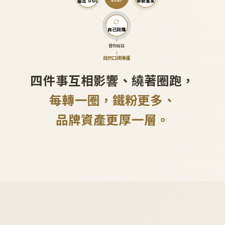
產出 UGC
帶新客來
越滾越大
自己回購
↓
替你說話
↓
自然口碑傳播
四件事互相影響、繞著圈跑，
每轉一圈，鐵粉更多、
品牌資產更厚一層。