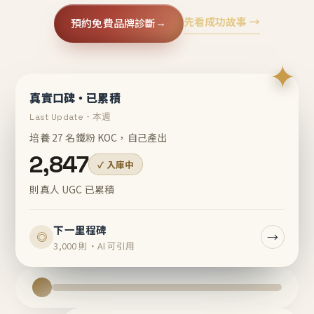
先看成功故事 →
預約免費品牌診斷
→
✦
真實口碑・已累積
Last Update・本週
培養 27 名鐵粉 KOC，自己產出
2,847
✓ 入庫中
則真人 UGC 已累積
下一里程碑
→
◎
3,000 則・AI 可引用