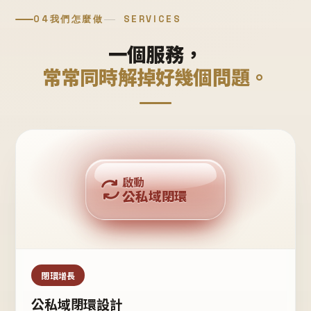
04
我們怎麼做
SERVICES
一個服務，
常常同時解掉好幾個問題。
回購複利
啟動
公私域閉環
私域鐵粉
公域流量
閉環增長
公私域閉環設計