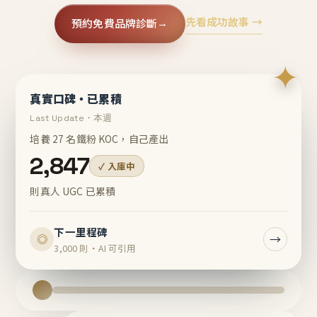
先看成功故事 →
預約免費品牌診斷
→
✦
真實口碑・已累積
Last Update・本週
培養 27 名鐵粉 KOC，自己產出
2,847
✓ 入庫中
則真人 UGC 已累積
下一里程碑
→
◎
3,000 則・AI 可引用