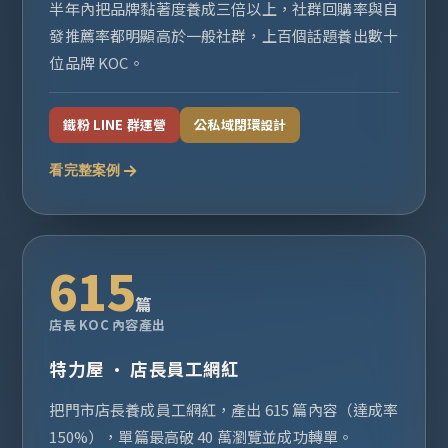
半年內把品牌黏著度養成三倍以上，社群回購率與自
發推薦率都明顯高於一般社群，上百個話題養出數十
位品牌 KOC。
鐵粉 LINE 群運營
公私域閉環設計
看完整案例
615
篇
店長 KOC 內容產出
特力屋 · 店長員工網紅
把門市店長養成員工網紅，產出 615 篇內容（達成率
150%），單篇最高破 40 萬瀏覽並成功轉單。