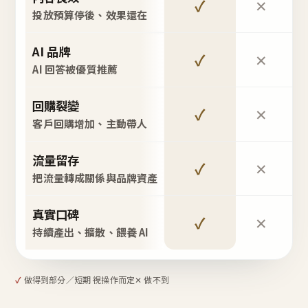
✓
✕
投放預算停後、效果還在
AI 品牌
✓
✕
AI 回答被優質推薦
回購裂變
✓
✕
客戶回購增加、主動帶人
流量留存
✓
✕
把流量轉成關係與品牌資產
真實口碑
✓
✕
持續產出、擴散、餵養 AI
✓
做得到
部分／短期 視操作而定
✕ 做不到