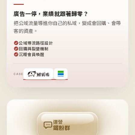
廣告一停，業績就跟著歸零？
把公域流量導進你自己的私域，變成會回購、會帶
客的資產。
公域導流路徑設計
回購與裂變機制
沉睡會員喚醒
CASE
❤
鐵
粉
自
己
揪
團
回
購
運營
鐵粉群