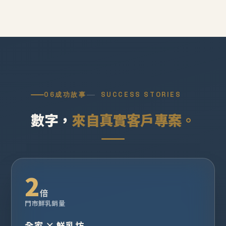
06
成功故事
SUCCESS STORIES
數字，
來自真實客戶專案。
2
倍
門市鮮乳銷量
全家 × 鮮乳坊