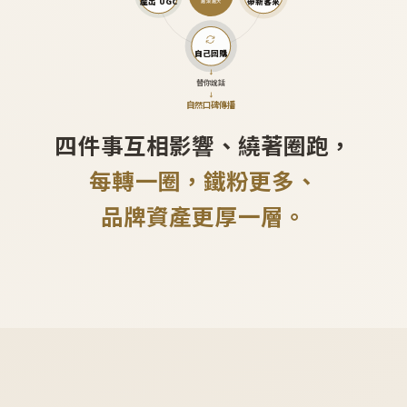
產出 UGC
帶新客來
越滾越大
自己回購
↓
替你說話
↓
自然口碑傳播
四件事互相影響、繞著圈跑，
每轉一圈，鐵粉更多、
品牌資產更厚一層。