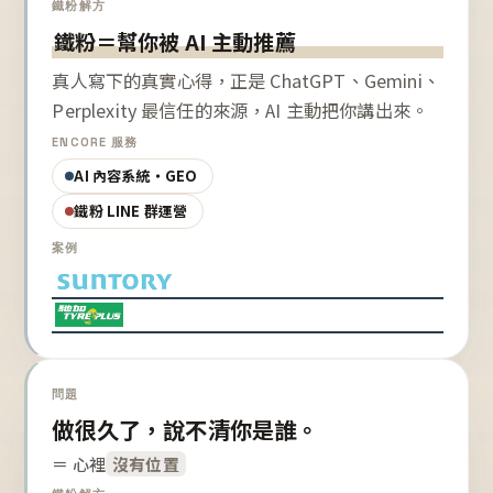
鐵粉解方
鐵粉＝幫你被 AI 主動推薦
真人寫下的真實心得，正是 ChatGPT、Gemini、
Perplexity 最信任的來源，AI 主動把你講出來。
ENCORE 服務
AI 內容系統・GEO
鐵粉 LINE 群運營
案例
問題
做很久了，說不清你是誰。
＝ 心裡
沒有位置