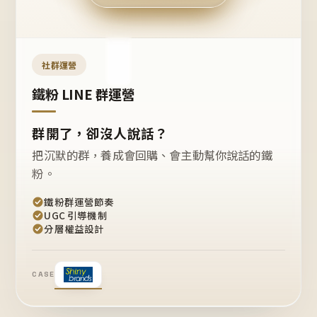
今天
開團
嗎？
推
薦
這
社群運營
款
+1
鐵粉 LINE 群運營
群開了，卻沒人說話？
把沉默的群，養成會回購、會主動幫你說話的鐵
粉。
鐵粉群運營節奏
UGC 引導機制
分層權益設計
CASE