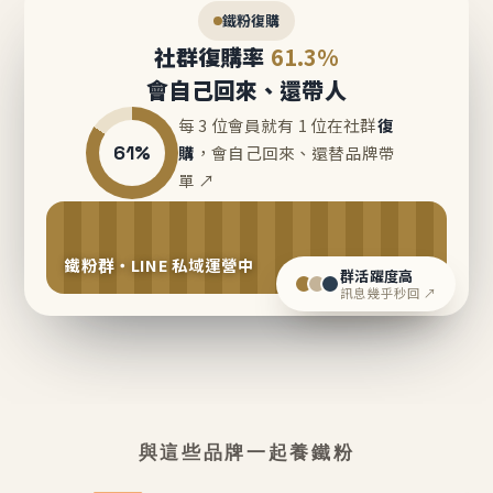
鐵粉復購
社群復購率
61.3%
會自己回來、還帶人
每 3 位會員就有 1 位在社群
復
61%
購
，會自己回來、還替品牌帶
單 ↗
鐵粉群・LINE 私域運營中
群活躍度高
訊息幾乎秒回 ↗
與這些品牌一起養鐵粉