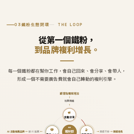
03
鐵粉生態閉環
THE LOOP
從第一個鐵粉，
到品牌複利增長。
每一個鐵粉都在幫你工作，會自己回來、會分享、會帶人，
形成一個不需要廣告費就會自己轉動的複利引擎。
顧客黏著度增加
↑
社群熱絡
↑
主動分享
鐵粉群
AI 主動推薦品牌
←
被 AI 推薦
←
→
業績不掉
→
業績增長