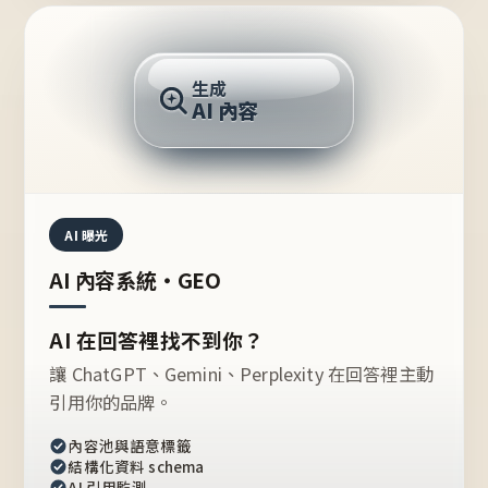
AI 回答
生成
AI 內容
推薦的台灣品牌？
AI 曝光
AI 內容系統・GEO
AI 在回答裡找不到你？
讓 ChatGPT、Gemini、Perplexity 在回答裡主動
引用你的品牌。
內容池與語意標籤
結構化資料 schema
AI 引用監測