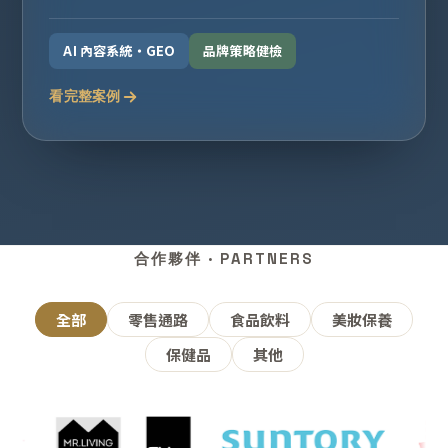
AI 內容系統・GEO
品牌策略健檢
看完整案例
合作夥伴 · PARTNERS
全部
零售通路
食品飲料
美妝保養
保健品
其他