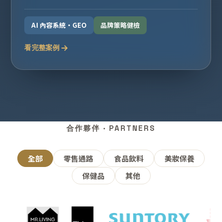
AI 內容系統・GEO
品牌策略健檢
看完整案例
合作夥伴 · PARTNERS
全部
零售通路
食品飲料
美妝保養
保健品
其他