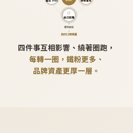
產出 UGC
帶新客來
越滾越大
自己回購
↓
替你說話
↓
自然口碑傳播
四件事互相影響、繞著圈跑，
每轉一圈，鐵粉更多、
品牌資產更厚一層。