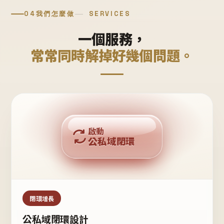
04
我們怎麼做
SERVICES
一個服務，
常常同時解掉好幾個問題。
回購複利
啟動
公私域閉環
私域鐵粉
公域流量
閉環增長
公私域閉環設計