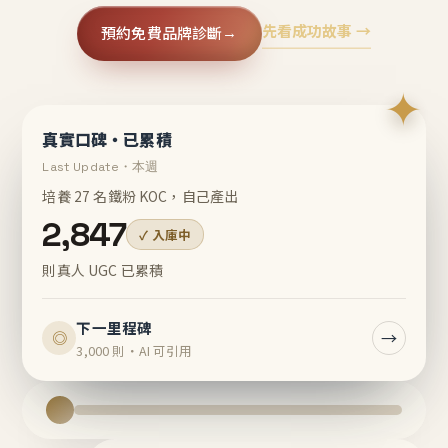
先看成功故事 →
預約免費品牌診斷
→
✦
真實口碑・已累積
Last Update・本週
培養 27 名鐵粉 KOC，自己產出
2,847
✓ 入庫中
則真人 UGC 已累積
下一里程碑
→
◎
3,000 則・AI 可引用