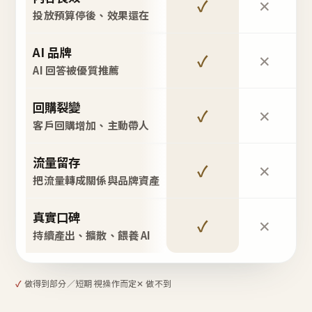
✓
✕
投放預算停後、效果還在
AI 品牌
✓
✕
AI 回答被優質推薦
回購裂變
✓
✕
客戶回購增加、主動帶人
流量留存
✓
✕
把流量轉成關係與品牌資產
真實口碑
✓
✕
持續產出、擴散、餵養 AI
✓
做得到
部分／短期 視操作而定
✕ 做不到