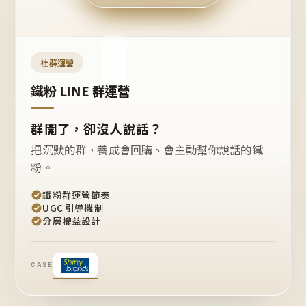
今天
開團
嗎？
推
薦
這
社群運營
款
+1
鐵粉 LINE 群運營
群開了，卻沒人說話？
把沉默的群，養成會回購、會主動幫你說話的鐵
粉。
鐵粉群運營節奏
UGC 引導機制
分層權益設計
CASE