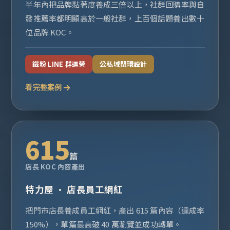
半年內把品牌黏著度養成三倍以上，社群回購率與自
發推薦率都明顯高於一般社群，上百個話題養出數十
位品牌 KOC。
鐵粉 LINE 群運營
公私域閉環設計
看完整案例
615
篇
店長 KOC 內容產出
特力屋 · 店長員工網紅
把門市店長養成員工網紅，產出 615 篇內容（達成率
150%），單篇最高破 40 萬瀏覽並成功轉單。