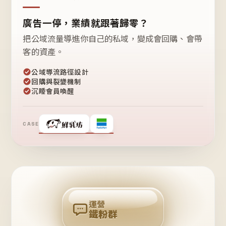
廣告一停，業績就跟著歸零？
把公域流量導進你自己的私域，變成會回購、會帶
客的資產。
公域導流路徑設計
回購與裂變機制
沉睡會員喚醒
CASE
❤
鐵
粉
自
己
揪
團
回
購
運營
鐵粉群