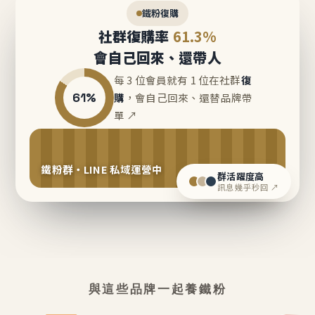
鐵粉復購
社群復購率
61.3%
會自己回來、還帶人
每 3 位會員就有 1 位在社群
復
61%
購
，會自己回來、還替品牌帶
單 ↗
鐵粉群・LINE 私域運營中
群活躍度高
訊息幾乎秒回 ↗
與這些品牌一起養鐵粉