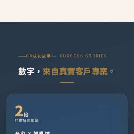
06
成功故事
SUCCESS STORIES
數字，
來自真實客戶專案。
2
倍
門市鮮乳銷量
全家 × 鮮乳坊