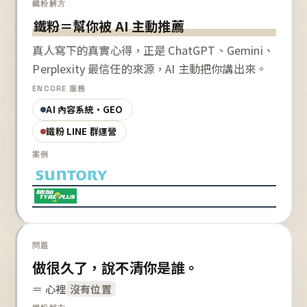
鐵粉解方
鐵粉＝幫你被 AI 主動推薦
真人寫下的真實心得，正是 ChatGPT、Gemini、
Perplexity 最信任的來源，AI 主動把你講出來。
ENCORE 服務
AI 內容系統・GEO
鐵粉 LINE 群運營
案例
問題
做很久了，說不清你是誰。
＝ 心裡
沒有位置