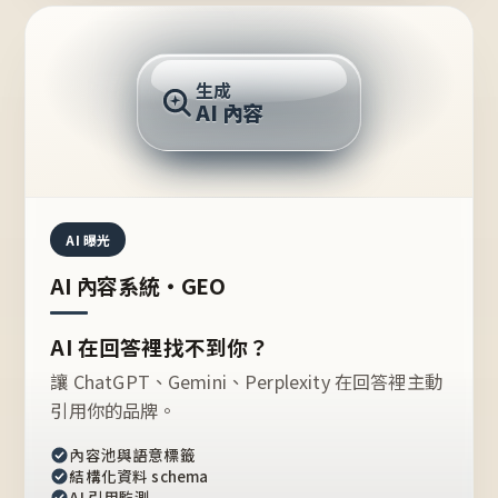
AI 回答
生成
AI 內容
推薦的台灣品牌？
AI 曝光
AI 內容系統・GEO
AI 在回答裡找不到你？
讓 ChatGPT、Gemini、Perplexity 在回答裡主動
引用你的品牌。
內容池與語意標籤
結構化資料 schema
AI 引用監測