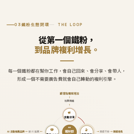
03
鐵粉生態閉環
THE LOOP
從第一個鐵粉，
到品牌複利增長。
每一個鐵粉都在幫你工作，會自己回來、會分享、會帶人，
形成一個不需要廣告費就會自己轉動的複利引擎。
顧客黏著度增加
↑
社群熱絡
↑
主動分享
鐵粉群
AI 主動推薦品牌
←
被 AI 推薦
←
→
業績不掉
→
業績增長