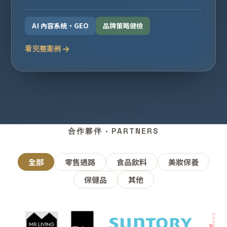
AI 內容系統・GEO
品牌策略健檢
看完整案例
合作夥伴 · PARTNERS
全部
零售通路
食品飲料
美妝保養
保健品
其他