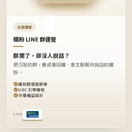
今天
開團
嗎？
推
薦
這
社群運營
款
+1
鐵粉 LINE 群運營
群開了，卻沒人說話？
把沉默的群，養成會回購、會主動幫你說話的鐵
粉。
鐵粉群運營節奏
UGC 引導機制
分層權益設計
CASE