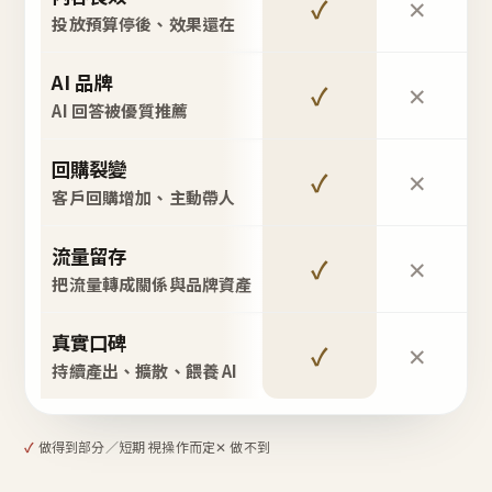
✓
✕
投放預算停後、效果還在
AI 品牌
✓
✕
AI 回答被優質推薦
回購裂變
✓
✕
客戶回購增加、主動帶人
流量留存
✓
✕
把流量轉成關係與品牌資產
真實口碑
✓
✕
持續產出、擴散、餵養 AI
✓
做得到
部分／短期 視操作而定
✕ 做不到