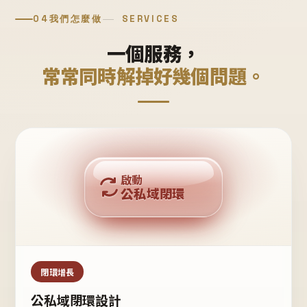
04
我們怎麼做
SERVICES
一個服務，
常常同時解掉好幾個問題。
回購複利
啟動
公私域閉環
私域鐵粉
公域流量
閉環增長
公私域閉環設計