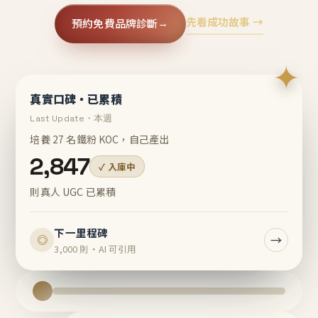
先看成功故事 →
預約免費品牌診斷
→
✦
真實口碑・已累積
Last Update・本週
培養 27 名鐵粉 KOC，自己產出
2,847
✓ 入庫中
則真人 UGC 已累積
下一里程碑
→
◎
3,000 則・AI 可引用