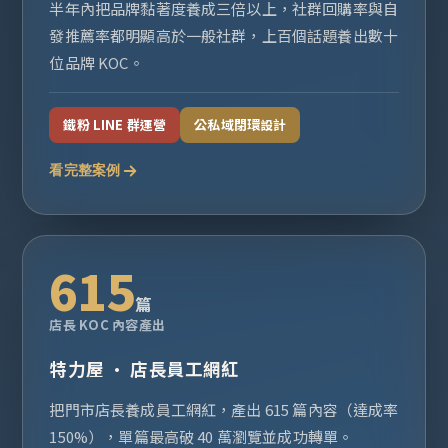
半年內把品牌黏著度養成三倍以上，社群回購率與自
發推薦率都明顯高於一般社群，上百個話題養出數十
位品牌 KOC。
鐵粉 LINE 群運營
公私域閉環設計
看完整案例
615
篇
店長 KOC 內容產出
特力屋 · 店長員工網紅
把門市店長養成員工網紅，產出 615 篇內容（達成率
150%），單篇最高破 40 萬瀏覽並成功轉單。