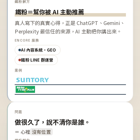
鐵粉解方
鐵粉＝幫你被 AI 主動推薦
真人寫下的真實心得，正是 ChatGPT、Gemini、
Perplexity 最信任的來源，AI 主動把你講出來。
ENCORE 服務
AI 內容系統・GEO
鐵粉 LINE 群運營
案例
問題
做很久了，說不清你是誰。
＝ 心裡
沒有位置