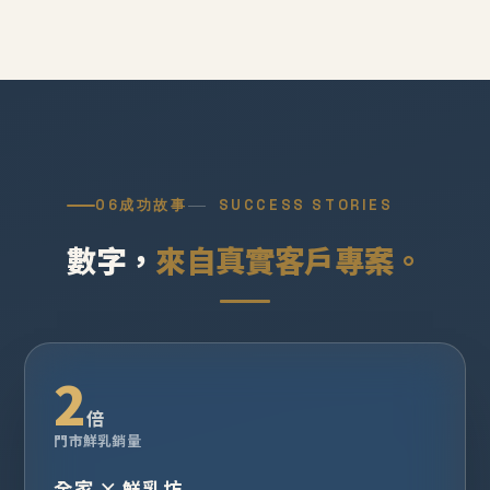
06
成功故事
SUCCESS STORIES
數字，
來自真實客戶專案。
2
倍
門市鮮乳銷量
全家 × 鮮乳坊