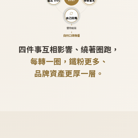
產出 UGC
帶新客來
越滾越大
自己回購
↓
替你說話
↓
自然口碑傳播
四件事互相影響、繞著圈跑，
每轉一圈，鐵粉更多、
品牌資產更厚一層。