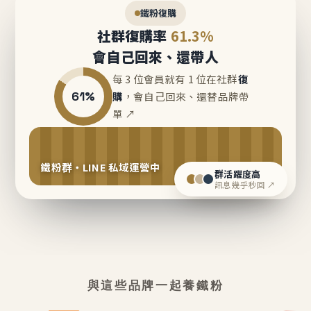
鐵粉復購
社群復購率
61.3%
會自己回來、還帶人
每 3 位會員就有 1 位在社群
復
61%
購
，會自己回來、還替品牌帶
單 ↗
鐵粉群・LINE 私域運營中
群活躍度高
訊息幾乎秒回 ↗
與這些品牌一起養鐵粉