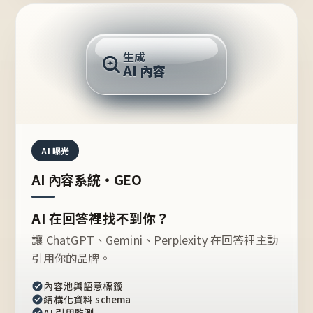
AI 回答
生成
AI 內容
推薦的台灣品牌？
AI 曝光
AI 內容系統・GEO
AI 在回答裡找不到你？
讓 ChatGPT、Gemini、Perplexity 在回答裡主動
引用你的品牌。
內容池與語意標籤
結構化資料 schema
AI 引用監測