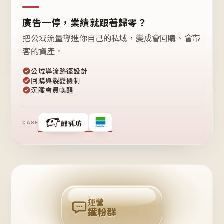
廣告一停，業績就跟著歸零？
把公域流量導進你自己的私域，變成會回購、會帶
客的資產。
公域導流路徑設計
回購與裂變機制
沉睡會員喚醒
CASE
❤
鐵
粉
自
己
揪
團
回
購
運營
鐵粉群