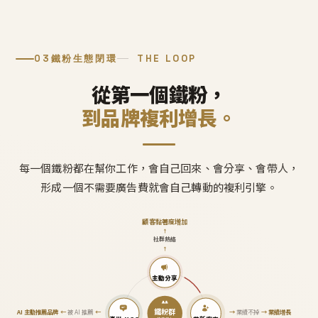
03
鐵粉生態閉環
THE LOOP
從第一個鐵粉，
到品牌複利增長。
每一個鐵粉都在幫你工作，會自己回來、會分享、會帶人，
形成一個不需要廣告費就會自己轉動的複利引擎。
顧客黏著度增加
↑
社群熱絡
↑
主動分享
鐵粉群
AI 主動推薦品牌
←
被 AI 推薦
←
→
業績不掉
→
業績增長