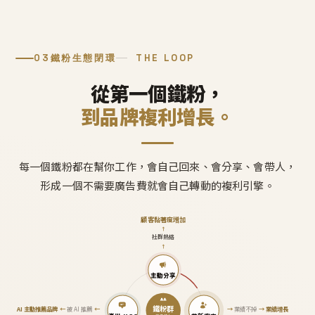
03
鐵粉生態閉環
THE LOOP
從第一個鐵粉，
到品牌複利增長。
每一個鐵粉都在幫你工作，會自己回來、會分享、會帶人，
形成一個不需要廣告費就會自己轉動的複利引擎。
顧客黏著度增加
↑
社群熱絡
↑
主動分享
鐵粉群
AI 主動推薦品牌
←
被 AI 推薦
←
→
業績不掉
→
業績增長