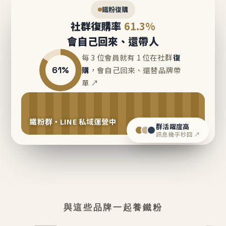
鐵粉復購
社群復購率
61.3%
會自己回來、還帶人
每 3 位會員就有 1 位在社群
復
61%
購
，會自己回來、還替品牌帶
單 ↗
鐵粉群・LINE 私域運營中
群活躍度高
訊息幾乎秒回 ↗
與這些品牌一起養鐵粉