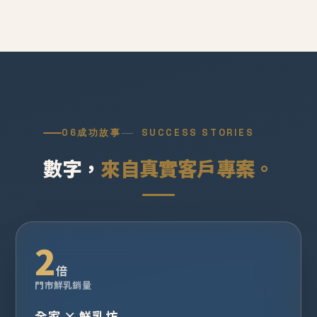
06
成功故事
SUCCESS STORIES
數字，
來自真實客戶專案。
2
倍
門市鮮乳銷量
全家 × 鮮乳坊