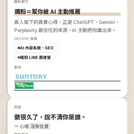
鐵粉解方
鐵粉＝幫你被 AI 主動推薦
真人寫下的真實心得，正是 ChatGPT、Gemini、
Perplexity 最信任的來源，AI 主動把你講出來。
ENCORE 服務
AI 內容系統・GEO
鐵粉 LINE 群運營
案例
問題
做很久了，說不清你是誰。
＝ 心裡
沒有位置