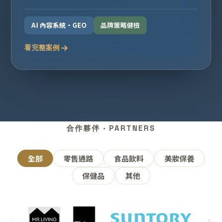
AI 內容系統・GEO
品牌策略健檢
看完整案例
合作夥伴 · PARTNERS
全部
零售通路
食品飲料
美妝保養
保健品
其他