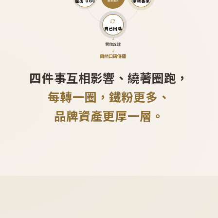
產出 UGC
帶新客來
越滾越大
自己回購
↓
替你說話
↓
自然口碑傳播
四件事互相影響、繞著圈跑，
每轉一圈，鐵粉更多、
品牌資產更厚一層。