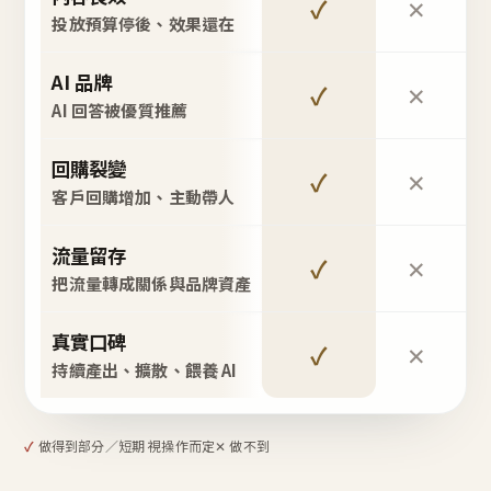
✓
✕
投放預算停後、效果還在
AI 品牌
✓
✕
AI 回答被優質推薦
回購裂變
✓
✕
客戶回購增加、主動帶人
流量留存
✓
✕
把流量轉成關係與品牌資產
真實口碑
✓
✕
持續產出、擴散、餵養 AI
✓
做得到
部分／短期 視操作而定
✕ 做不到