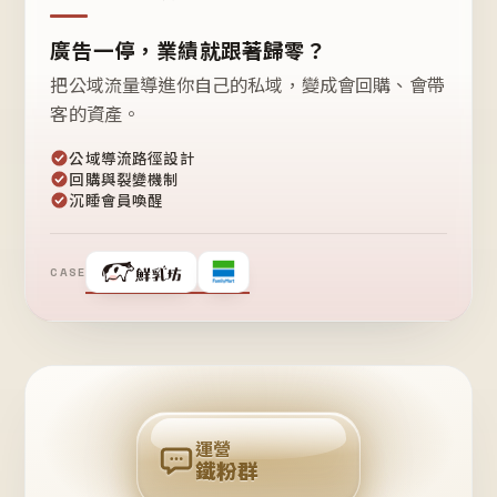
廣告一停，業績就跟著歸零？
把公域流量導進你自己的私域，變成會回購、會帶
客的資產。
公域導流路徑設計
回購與裂變機制
沉睡會員喚醒
CASE
❤
鐵
粉
自
己
揪
團
回
購
運營
鐵粉群