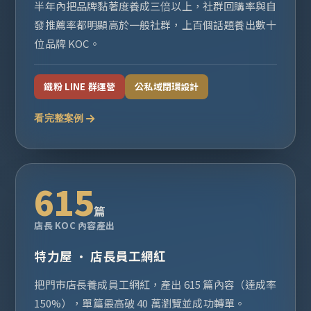
半年內把品牌黏著度養成三倍以上，社群回購率與自
發推薦率都明顯高於一般社群，上百個話題養出數十
位品牌 KOC。
鐵粉 LINE 群運營
公私域閉環設計
看完整案例
615
篇
店長 KOC 內容產出
特力屋 · 店長員工網紅
把門市店長養成員工網紅，產出 615 篇內容（達成率
150%），單篇最高破 40 萬瀏覽並成功轉單。