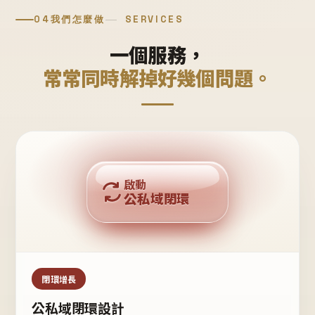
04
我們怎麼做
SERVICES
一個服務，
常常同時解掉好幾個問題。
回購複利
啟動
公私域閉環
私域鐵粉
公域流量
閉環增長
公私域閉環設計