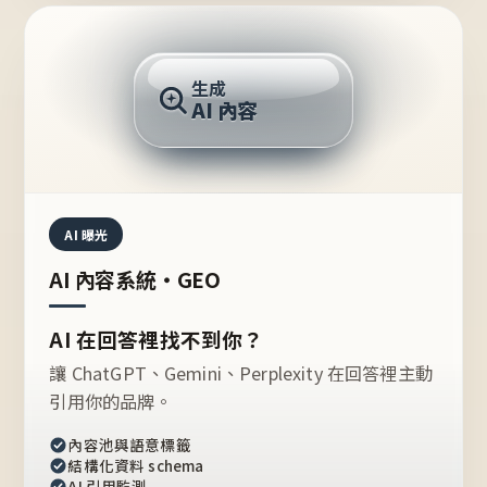
AI 回答
生成
AI 內容
推薦的台灣品牌？
AI 曝光
AI 內容系統・GEO
AI 在回答裡找不到你？
讓 ChatGPT、Gemini、Perplexity 在回答裡主動
引用你的品牌。
內容池與語意標籤
結構化資料 schema
AI 引用監測