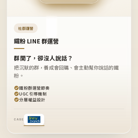
今天
開團
嗎？
推
薦
這
社群運營
款
+1
鐵粉 LINE 群運營
群開了，卻沒人說話？
把沉默的群，養成會回購、會主動幫你說話的鐵
粉。
鐵粉群運營節奏
UGC 引導機制
分層權益設計
CASE