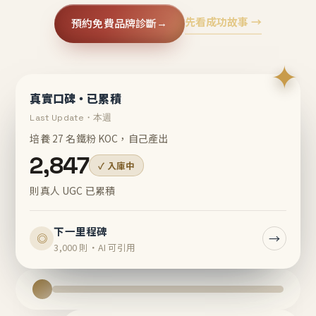
先看成功故事 →
預約免費品牌診斷
→
✦
真實口碑・已累積
Last Update・本週
培養 27 名鐵粉 KOC，自己產出
2,847
✓ 入庫中
則真人 UGC 已累積
下一里程碑
→
◎
3,000 則・AI 可引用