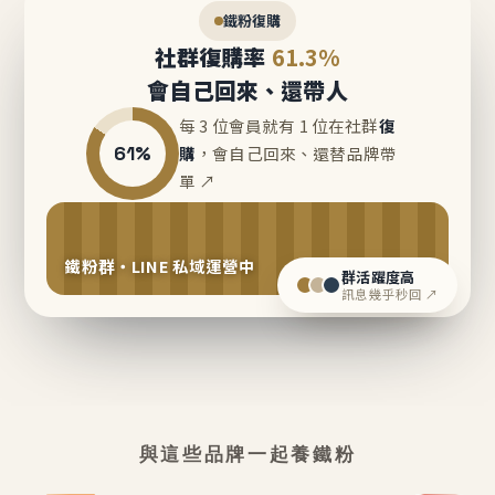
鐵粉復購
社群復購率
61.3%
會自己回來、還帶人
每 3 位會員就有 1 位在社群
復
61%
購
，會自己回來、還替品牌帶
單 ↗
鐵粉群・LINE 私域運營中
群活躍度高
訊息幾乎秒回 ↗
與這些品牌一起養鐵粉