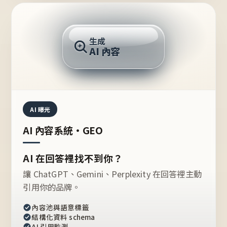
AI 回答
生成
AI 內容
推薦的台灣品牌？
AI 曝光
AI 內容系統・GEO
AI 在回答裡找不到你？
讓 ChatGPT、Gemini、Perplexity 在回答裡主動
引用你的品牌。
內容池與語意標籤
結構化資料 schema
AI 引用監測