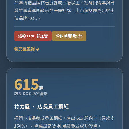
半年內把品牌黏著度養成三倍以上，社群回購率與自
發推薦率都明顯高於一般社群，上百個話題養出數十
位品牌 KOC。
鐵粉 LINE 群運營
公私域閉環設計
看完整案例
615
篇
店長 KOC 內容產出
特力屋 · 店長員工網紅
把門市店長養成員工網紅，產出 615 篇內容（達成率
150%），單篇最高破 40 萬瀏覽並成功轉單。