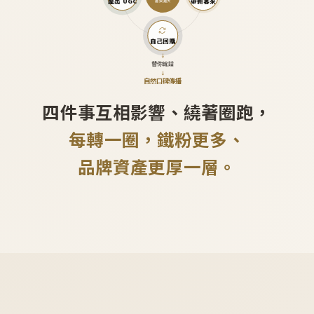
產出 UGC
帶新客來
越滾越大
自己回購
↓
替你說話
↓
自然口碑傳播
四件事互相影響、繞著圈跑，
每轉一圈，鐵粉更多、
品牌資產更厚一層。