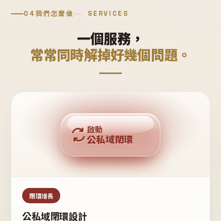
04
我們怎麼做
SERVICES
一個服務，
常常同時解掉好幾個問題。
回購複利
啟動
公私域閉環
私域鐵粉
公域流量
閉環增長
公私域閉環設計