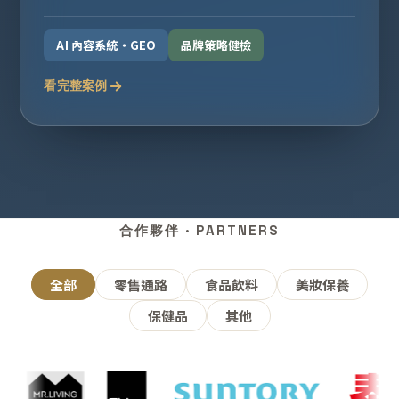
AI 內容系統・GEO
品牌策略健檢
看完整案例
合作夥伴 · PARTNERS
全部
零售通路
食品飲料
美妝保養
保健品
其他