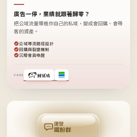
廣告一停，業績就跟著歸零？
把公域流量導進你自己的私域，變成會回購、會帶
客的資產。
公域導流路徑設計
回購與裂變機制
沉睡會員喚醒
CASE
❤
鐵
粉
自
己
揪
團
回
購
運營
鐵粉群