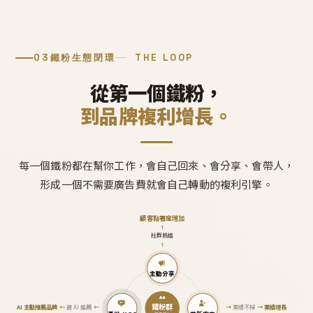
03
鐵粉生態閉環
THE LOOP
從第一個鐵粉，
到品牌複利增長。
每一個鐵粉都在幫你工作，會自己回來、會分享、會帶人，
形成一個不需要廣告費就會自己轉動的複利引擎。
顧客黏著度增加
↑
社群熱絡
↑
主動分享
鐵粉群
AI 主動推薦品牌
←
被 AI 推薦
←
→
業績不掉
→
業績增長