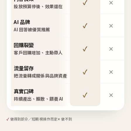
✓
✕
投放預算停後、效果還在
AI 品牌
✓
✕
AI 回答被優質推薦
回購裂變
✓
✕
客戶回購增加、主動帶人
流量留存
✓
✕
把流量轉成關係與品牌資產
真實口碑
✓
✕
持續產出、擴散、餵養 AI
✓
做得到
部分／短期 視操作而定
✕ 做不到