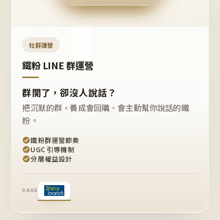
今天
開團
嗎？
推
薦
這
社群運營
款
+1
鐵粉 LINE 群運營
群開了，卻沒人說話？
把沉默的群，養成會回購、會主動幫你說話的鐵
粉。
鐵粉群運營節奏
UGC 引導機制
分層權益設計
CASE