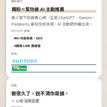
鐵粉解方
鐵粉＝幫你被 AI 主動推薦
真人寫下的真實心得，正是 ChatGPT、Gemini、
Perplexity 最信任的來源，AI 主動把你講出來。
ENCORE 服務
AI 內容系統・GEO
鐵粉 LINE 群運營
案例
問題
做很久了，說不清你是誰。
＝ 心裡
沒有位置