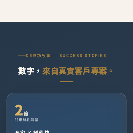
06
成功故事
SUCCESS STORIES
數字，
來自真實客戶專案。
2
倍
門市鮮乳銷量
全家 × 鮮乳坊