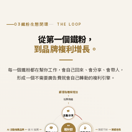
03
鐵粉生態閉環
THE LOOP
從第一個鐵粉，
到品牌複利增長。
每一個鐵粉都在幫你工作，會自己回來、會分享、會帶人，
形成一個不需要廣告費就會自己轉動的複利引擎。
顧客黏著度增加
↑
社群熱絡
↑
主動分享
鐵粉群
AI 主動推薦品牌
←
被 AI 推薦
←
→
業績不掉
→
業績增長