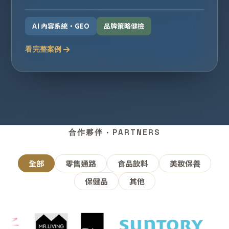
AI 內容系統・GEO
品牌策略健檢
看完整案例
合作夥伴 · PARTNERS
全部
零售通路
食品飲料
美妝保養
保健品
其他