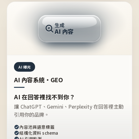
AI 回答
生成
AI 內容
推薦的台灣品牌？
AI 曝光
AI 內容系統・GEO
AI 在回答裡找不到你？
讓 ChatGPT、Gemini、Perplexity 在回答裡主動
引用你的品牌。
內容池與語意標籤
結構化資料 schema
AI 引用監測