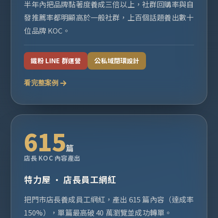
半年內把品牌黏著度養成三倍以上，社群回購率與自
發推薦率都明顯高於一般社群，上百個話題養出數十
位品牌 KOC。
鐵粉 LINE 群運營
公私域閉環設計
看完整案例
615
篇
店長 KOC 內容產出
特力屋 · 店長員工網紅
把門市店長養成員工網紅，產出 615 篇內容（達成率
150%），單篇最高破 40 萬瀏覽並成功轉單。