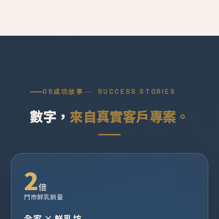
06
成功故事
SUCCESS STORIES
數字，
來自真實客戶專案。
2
倍
門市鮮乳銷量
全家 × 鮮乳坊