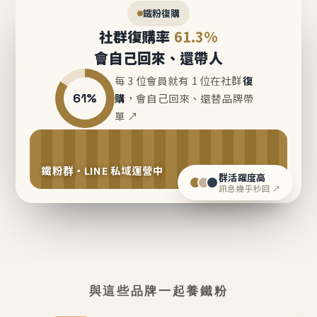
鐵粉復購
社群復購率
61.3%
會自己回來、還帶人
每 3 位會員就有 1 位在社群
復
61%
購
，會自己回來、還替品牌帶
單 ↗
鐵粉群・LINE 私域運營中
群活躍度高
訊息幾乎秒回 ↗
與這些品牌一起養鐵粉