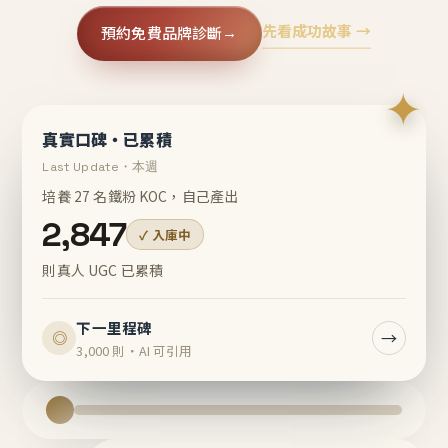
先看成功故事 →
預約免費品牌診斷
→
✦
真實口碑・已累積
Last Update・本週
培養 27 名鐵粉 KOC，自己產出
2,847
✓ 入庫中
則真人 UGC 已累積
下一里程碑
→
◎
3,000 則・AI 可引用