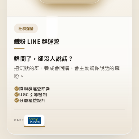
今天
開團
嗎？
推
薦
這
社群運營
款
+1
鐵粉 LINE 群運營
群開了，卻沒人說話？
把沉默的群，養成會回購、會主動幫你說話的鐵
粉。
鐵粉群運營節奏
UGC 引導機制
分層權益設計
CASE