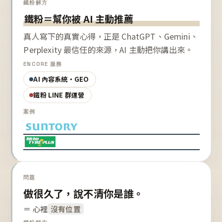
鐵粉解方
鐵粉＝幫你被 AI 主動推薦
真人寫下的真實心得，正是 ChatGPT、Gemini、
Perplexity 最信任的來源，AI 主動把你講出來。
ENCORE 服務
AI 內容系統・GEO
鐵粉 LINE 群運營
案例
問題
做很久了，說不清你是誰。
＝ 心裡
沒有位置