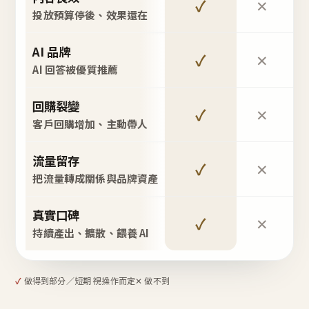
✓
✕
投放預算停後、效果還在
AI 品牌
✓
✕
AI 回答被優質推薦
回購裂變
✓
✕
客戶回購增加、主動帶人
流量留存
✓
✕
把流量轉成關係與品牌資產
真實口碑
✓
✕
持續產出、擴散、餵養 AI
✓
做得到
部分／短期 視操作而定
✕ 做不到