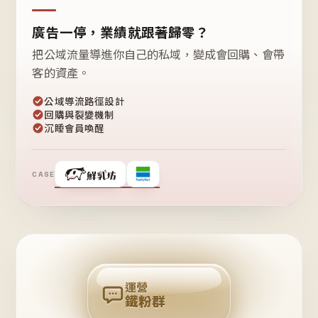
廣告一停，業績就跟著歸零？
把公域流量導進你自己的私域，變成會回購、會帶
客的資產。
公域導流路徑設計
回購與裂變機制
沉睡會員喚醒
CASE
❤
鐵
粉
自
己
揪
團
回
購
運營
鐵粉群