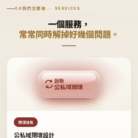
04
我們怎麼做
SERVICES
一個服務，
常常同時解掉好幾個問題。
回購複利
啟動
公私域閉環
私域鐵粉
公域流量
閉環增長
公私域閉環設計