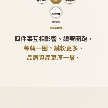
產出 UGC
帶新客來
越滾越大
自己回購
↓
替你說話
↓
自然口碑傳播
四件事互相影響、繞著圈跑，
每轉一圈，鐵粉更多、
品牌資產更厚一層。