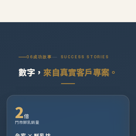
06
成功故事
SUCCESS STORIES
數字，
來自真實客戶專案。
2
倍
門市鮮乳銷量
全家 × 鮮乳坊