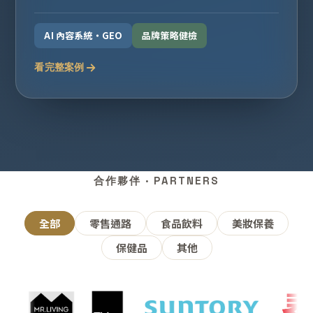
AI 內容系統・GEO
品牌策略健檢
看完整案例
合作夥伴 · PARTNERS
全部
零售通路
食品飲料
美妝保養
保健品
其他