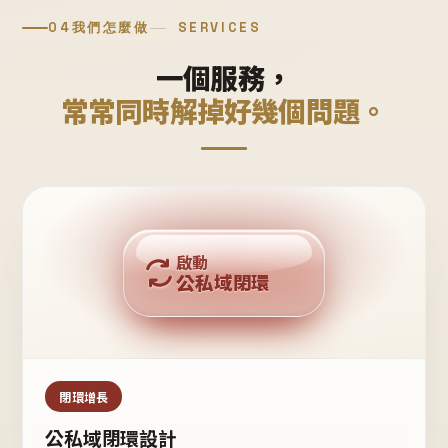
04
我們怎麼做
SERVICES
一個服務，
常常同時解掉好幾個問題。
回購複利
啟動
公私域閉環
私域鐵粉
公域流量
閉環增長
公私域閉環設計