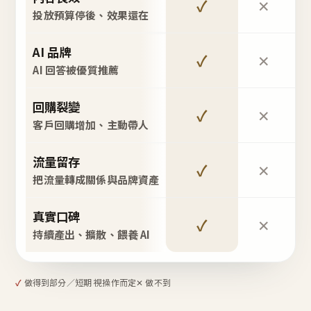
✓
✕
投放預算停後、效果還在
AI 品牌
✓
✕
AI 回答被優質推薦
回購裂變
✓
✕
客戶回購增加、主動帶人
流量留存
✓
✕
把流量轉成關係與品牌資產
真實口碑
✓
✕
持續產出、擴散、餵養 AI
✓
做得到
部分／短期 視操作而定
✕ 做不到