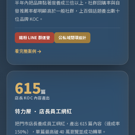
半年內把品牌黏著度養成三倍以上，社群回購率與自
發推薦率都明顯高於一般社群，上百個話題養出數十
位品牌 KOC。
鐵粉 LINE 群運營
公私域閉環設計
看完整案例
615
篇
店長 KOC 內容產出
特力屋 · 店長員工網紅
把門市店長養成員工網紅，產出 615 篇內容（達成率
150%），單篇最高破 40 萬瀏覽並成功轉單。