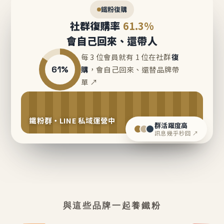
鐵粉復購
社群復購率
61.3%
會自己回來、還帶人
每 3 位會員就有 1 位在社群
復
61%
購
，會自己回來、還替品牌帶
單 ↗
鐵粉群・LINE 私域運營中
群活躍度高
訊息幾乎秒回 ↗
與這些品牌一起養鐵粉