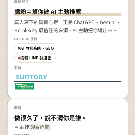
鐵粉解方
鐵粉＝幫你被 AI 主動推薦
真人寫下的真實心得，正是 ChatGPT、Gemini、
Perplexity 最信任的來源，AI 主動把你講出來。
ENCORE 服務
AI 內容系統・GEO
鐵粉 LINE 群運營
案例
問題
做很久了，說不清你是誰。
＝ 心裡
沒有位置