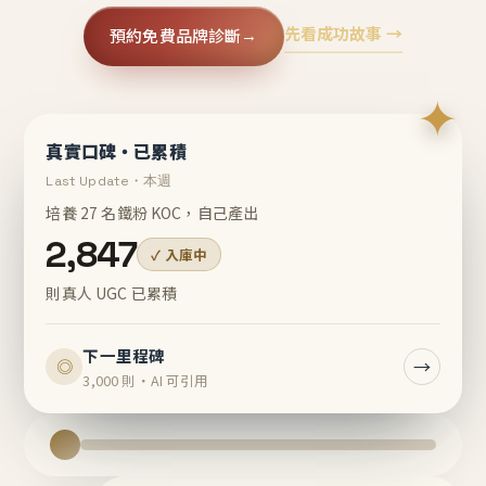
先看成功故事 →
預約免費品牌診斷
→
✦
真實口碑・已累積
Last Update・本週
培養 27 名鐵粉 KOC，自己產出
2,847
✓ 入庫中
則真人 UGC 已累積
下一里程碑
→
◎
3,000 則・AI 可引用