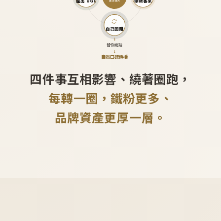
產出 UGC
帶新客來
越滾越大
自己回購
↓
替你說話
↓
自然口碑傳播
四件事互相影響、繞著圈跑，
每轉一圈，鐵粉更多、
品牌資產更厚一層。