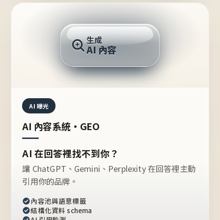
AI 回答
生成
AI 內容
推薦的台灣品牌？
AI 曝光
AI 內容系統・GEO
AI 在回答裡找不到你？
讓 ChatGPT、Gemini、Perplexity 在回答裡主動
引用你的品牌。
內容池與語意標籤
結構化資料 schema
AI 引用監測