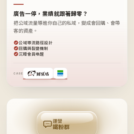
廣告一停，業績就跟著歸零？
把公域流量導進你自己的私域，變成會回購、會帶
客的資產。
公域導流路徑設計
回購與裂變機制
沉睡會員喚醒
CASE
❤
鐵
粉
自
己
揪
團
回
購
運營
鐵粉群