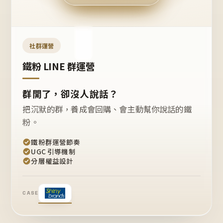
今天
開團
嗎？
推
薦
這
社群運營
款
+1
鐵粉 LINE 群運營
群開了，卻沒人說話？
把沉默的群，養成會回購、會主動幫你說話的鐵
粉。
鐵粉群運營節奏
UGC 引導機制
分層權益設計
CASE