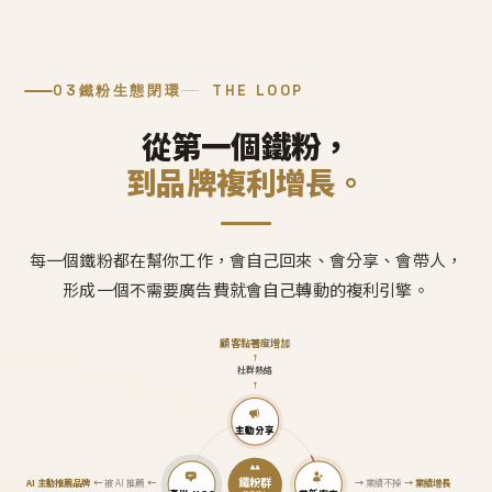
03
鐵粉生態閉環
THE LOOP
從第一個鐵粉，
到品牌複利增長。
每一個鐵粉都在幫你工作，會自己回來、會分享、會帶人，
形成一個不需要廣告費就會自己轉動的複利引擎。
顧客黏著度增加
↑
社群熱絡
↑
主動分享
鐵粉群
AI 主動推薦品牌
←
被 AI 推薦
←
→
業績不掉
→
業績增長