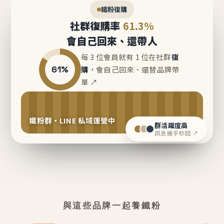
鐵粉復購
社群復購率
61.3%
會自己回來、還帶人
每 3 位會員就有 1 位在社群
復
61%
購
，會自己回來、還替品牌帶
單 ↗
鐵粉群・LINE 私域運營中
群活躍度高
訊息幾乎秒回 ↗
與這些品牌一起養鐵粉