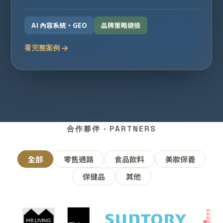
AI 內容系統・GEO
品牌策略健檢
看完整案例
合作夥伴 · PARTNERS
全部
零售通路
食品飲料
美妝保養
保健品
其他