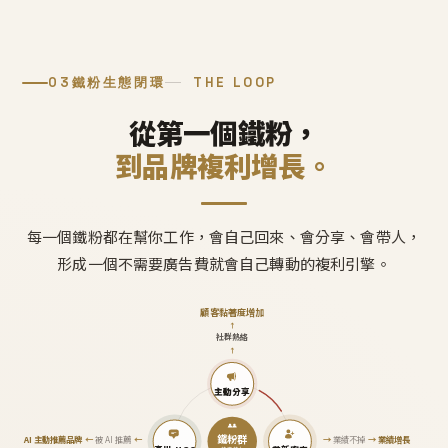
03
鐵粉生態閉環
THE LOOP
從第一個鐵粉，
到品牌複利增長。
每一個鐵粉都在幫你工作，會自己回來、會分享、會帶人，
形成一個不需要廣告費就會自己轉動的複利引擎。
顧客黏著度增加
↑
社群熱絡
↑
主動分享
鐵粉群
AI 主動推薦品牌
←
被 AI 推薦
←
→
業績不掉
→
業績增長