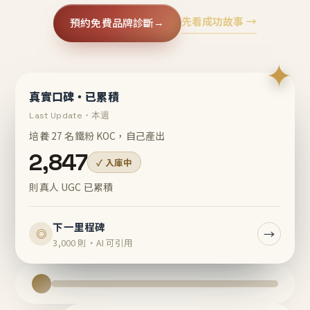
先看成功故事 →
預約免費品牌診斷
→
✦
真實口碑・已累積
Last Update・本週
培養 27 名鐵粉 KOC，自己產出
2,847
✓ 入庫中
則真人 UGC 已累積
下一里程碑
→
◎
3,000 則・AI 可引用