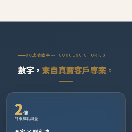
06
成功故事
SUCCESS STORIES
數字，
來自真實客戶專案。
2
倍
門市鮮乳銷量
全家 × 鮮乳坊