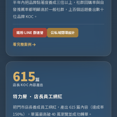
半年內把品牌黏著度養成三倍以上，社群回購率與自
發推薦率都明顯高於一般社群，上百個話題養出數十
位品牌 KOC。
鐵粉 LINE 群運營
公私域閉環設計
看完整案例
615
篇
店長 KOC 內容產出
特力屋 · 店長員工網紅
把門市店長養成員工網紅，產出 615 篇內容（達成率
150%），單篇最高破 40 萬瀏覽並成功轉單。