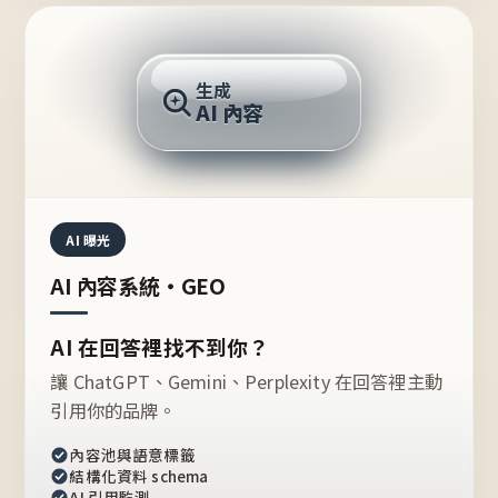
AI 回答
生成
AI 內容
推薦的台灣品牌？
AI 曝光
AI 內容系統・GEO
AI 在回答裡找不到你？
讓 ChatGPT、Gemini、Perplexity 在回答裡主動
引用你的品牌。
內容池與語意標籤
結構化資料 schema
AI 引用監測