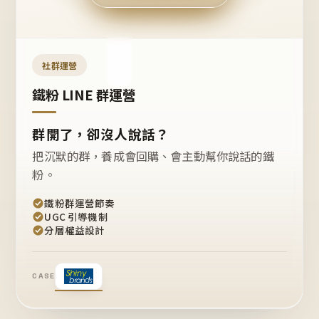
今天
開團
嗎？
推
薦
這
社群運營
款
+1
鐵粉 LINE 群運營
群開了，卻沒人說話？
把沉默的群，養成會回購、會主動幫你說話的鐵
粉。
鐵粉群運營節奏
UGC 引導機制
分層權益設計
CASE