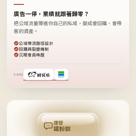
廣告一停，業績就跟著歸零？
把公域流量導進你自己的私域，變成會回購、會帶
客的資產。
公域導流路徑設計
回購與裂變機制
沉睡會員喚醒
CASE
❤
鐵
粉
自
己
揪
團
回
購
運營
鐵粉群