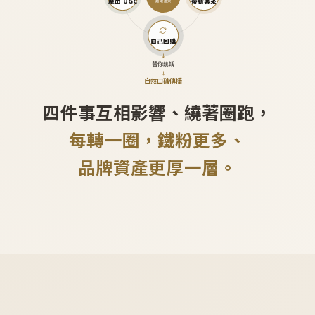
產出 UGC
帶新客來
越滾越大
自己回購
↓
替你說話
↓
自然口碑傳播
四件事互相影響、繞著圈跑，
每轉一圈，鐵粉更多、
品牌資產更厚一層。