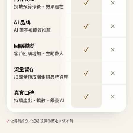
✓
✕
投放預算停後、效果還在
AI 品牌
✓
✕
AI 回答被優質推薦
回購裂變
✓
✕
客戶回購增加、主動帶人
流量留存
✓
✕
把流量轉成關係與品牌資產
真實口碑
✓
✕
持續產出、擴散、餵養 AI
✓
做得到
部分／短期 視操作而定
✕ 做不到