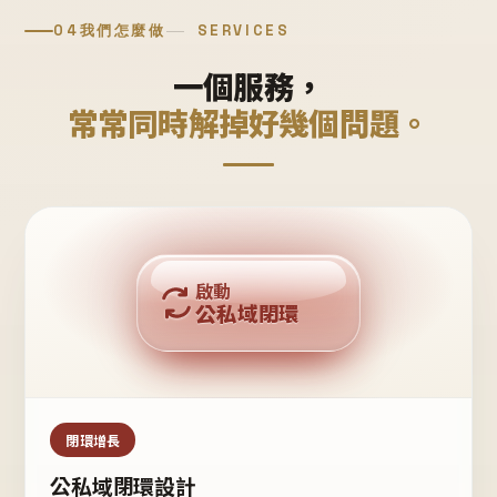
04
我們怎麼做
SERVICES
一個服務，
常常同時解掉好幾個問題。
回購複利
啟動
公私域閉環
私域鐵粉
公域流量
閉環增長
公私域閉環設計