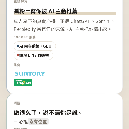
鐵粉解方
鐵粉＝幫你被 AI 主動推薦
真人寫下的真實心得，正是 ChatGPT、Gemini、
Perplexity 最信任的來源，AI 主動把你講出來。
ENCORE 服務
AI 內容系統・GEO
鐵粉 LINE 群運營
案例
問題
做很久了，說不清你是誰。
＝ 心裡
沒有位置