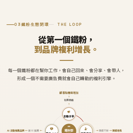
03
鐵粉生態閉環
THE LOOP
從第一個鐵粉，
到品牌複利增長。
每一個鐵粉都在幫你工作，會自己回來、會分享、會帶人，
形成一個不需要廣告費就會自己轉動的複利引擎。
顧客黏著度增加
↑
社群熱絡
↑
主動分享
鐵粉群
AI 主動推薦品牌
←
被 AI 推薦
←
→
業績不掉
→
業績增長