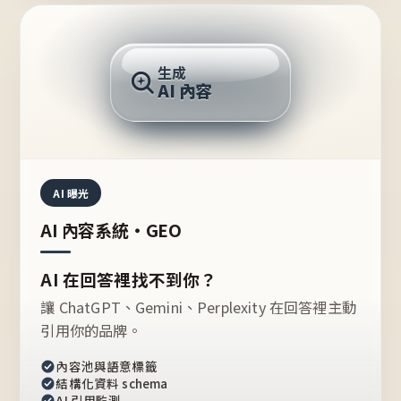
AI 回答
生成
AI 內容
推薦的台灣品牌？
AI 曝光
AI 內容系統・GEO
AI 在回答裡找不到你？
讓 ChatGPT、Gemini、Perplexity 在回答裡主動
引用你的品牌。
內容池與語意標籤
結構化資料 schema
AI 引用監測