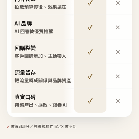
✓
✕
投放預算停後、效果還在
AI 品牌
✓
✕
AI 回答被優質推薦
回購裂變
✓
✕
客戶回購增加、主動帶人
流量留存
✓
✕
把流量轉成關係與品牌資產
真實口碑
✓
✕
持續產出、擴散、餵養 AI
✓
做得到
部分／短期 視操作而定
✕ 做不到