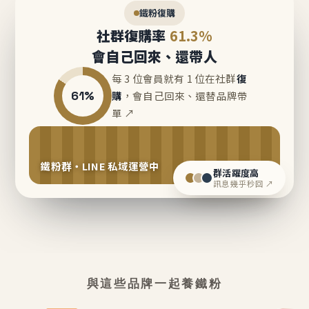
鐵粉復購
社群復購率
61.3%
會自己回來、還帶人
每 3 位會員就有 1 位在社群
復
61%
購
，會自己回來、還替品牌帶
單 ↗
鐵粉群・LINE 私域運營中
群活躍度高
訊息幾乎秒回 ↗
與這些品牌一起養鐵粉