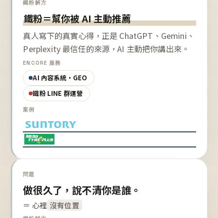
鐵粉解方
鐵粉＝幫你被 AI 主動推薦
真人寫下的真實心得，正是 ChatGPT、Gemini、
Perplexity 最信任的來源，AI 主動把你講出來。
ENCORE 服務
AI 內容系統・GEO
鐵粉 LINE 群運營
案例
問題
做很久了，說不清你是誰。
＝ 心裡
沒有位置