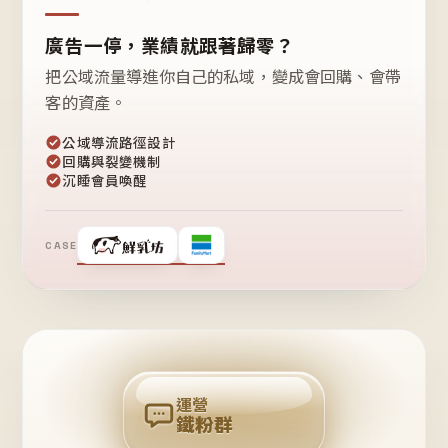
廣告一停，業績就跟著歸零？
把公域流量導進你自己的私域，變成會回購、會帶
客的資產。
公域導流路徑設計
回購與裂變機制
沉睡會員喚醒
CASE
❤
鐵
粉
自
己
揪
團
回
購
運營
鐵粉群