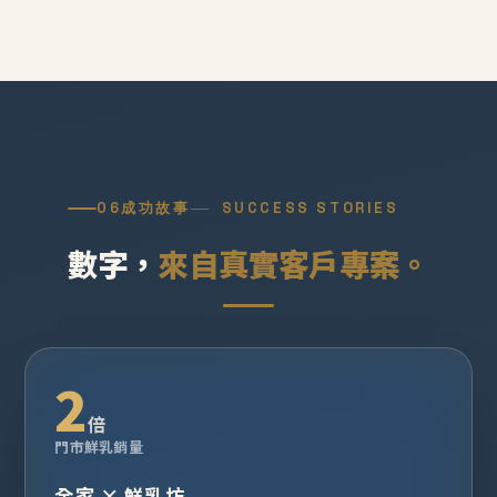
06
成功故事
SUCCESS STORIES
數字，
來自真實客戶專案。
2
倍
門市鮮乳銷量
全家 × 鮮乳坊