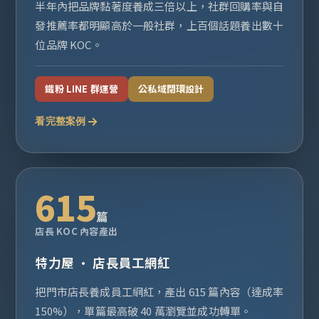
半年內把品牌黏著度養成三倍以上，社群回購率與自
發推薦率都明顯高於一般社群，上百個話題養出數十
位品牌 KOC。
鐵粉 LINE 群運營
公私域閉環設計
看完整案例
615
篇
店長 KOC 內容產出
特力屋 · 店長員工網紅
把門市店長養成員工網紅，產出 615 篇內容（達成率
150%），單篇最高破 40 萬瀏覽並成功轉單。