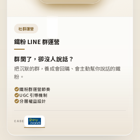
今天
開團
嗎？
推
薦
這
社群運營
款
+1
鐵粉 LINE 群運營
群開了，卻沒人說話？
把沉默的群，養成會回購、會主動幫你說話的鐵
粉。
鐵粉群運營節奏
UGC 引導機制
分層權益設計
CASE