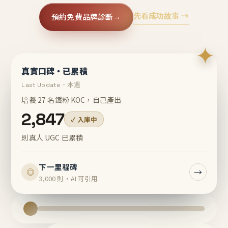
先看成功故事 →
預約免費品牌診斷
→
✦
真實口碑・已累積
Last Update・本週
培養 27 名鐵粉 KOC，自己產出
2,847
✓ 入庫中
則真人 UGC 已累積
下一里程碑
→
◎
3,000 則・AI 可引用