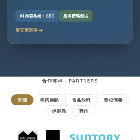
AI 內容系統・GEO
品牌策略健檢
看完整案例
合作夥伴 · PARTNERS
全部
零售通路
食品飲料
美妝保養
保健品
其他