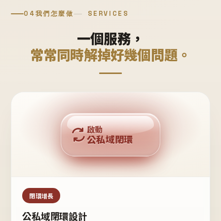
04
我們怎麼做
SERVICES
一個服務，
常常同時解掉好幾個問題。
回購複利
啟動
公私域閉環
私域鐵粉
公域流量
閉環增長
公私域閉環設計