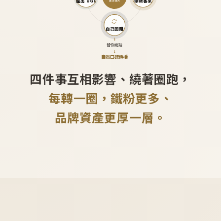
產出 UGC
帶新客來
越滾越大
自己回購
↓
替你說話
↓
自然口碑傳播
四件事互相影響、繞著圈跑，
每轉一圈，鐵粉更多、
品牌資產更厚一層。