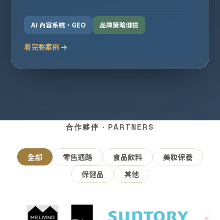
AI 內容系統・GEO
品牌策略健檢
看完整案例
合作夥伴 · PARTNERS
全部
零售通路
食品飲料
美妝保養
保健品
其他