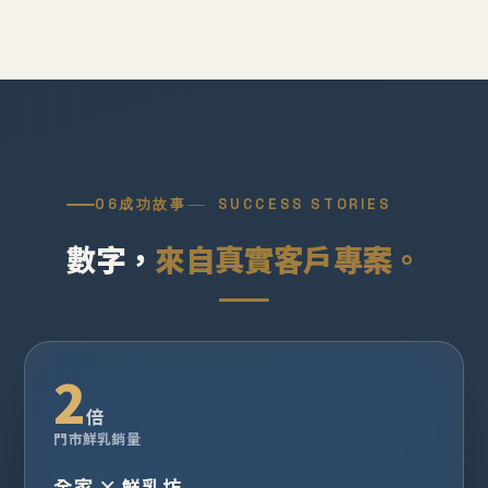
06
成功故事
SUCCESS STORIES
數字，
來自真實客戶專案。
2
倍
門市鮮乳銷量
全家 × 鮮乳坊