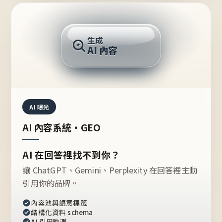
AI 回答
生成
AI 內容
推薦的台灣品牌？
AI 曝光
AI 內容系統・GEO
AI 在回答裡找不到你？
讓 ChatGPT、Gemini、Perplexity 在回答裡主動
引用你的品牌。
內容池與語意標籤
結構化資料 schema
AI 引用監測