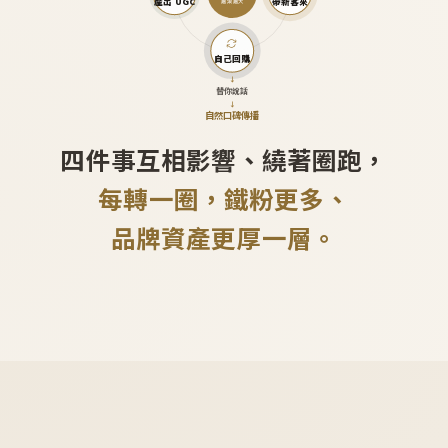
產出 UGC
帶新客來
越滾越大
自己回購
↓
替你說話
↓
自然口碑傳播
四件事互相影響、繞著圈跑，
每轉一圈，鐵粉更多、
品牌資產更厚一層。