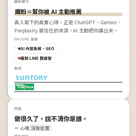
鐵粉解方
鐵粉＝幫你被 AI 主動推薦
真人寫下的真實心得，正是 ChatGPT、Gemini、
Perplexity 最信任的來源，AI 主動把你講出來。
ENCORE 服務
AI 內容系統・GEO
鐵粉 LINE 群運營
案例
問題
做很久了，說不清你是誰。
＝ 心裡
沒有位置