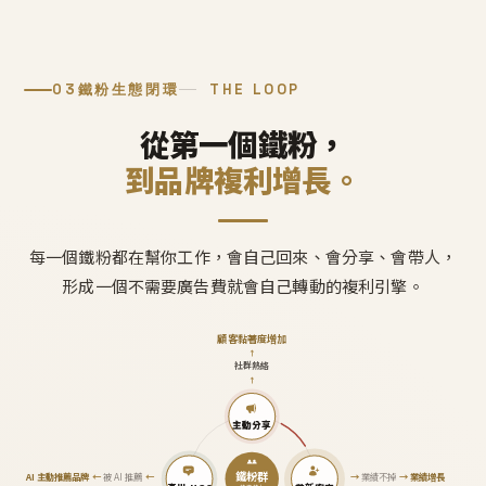
03
鐵粉生態閉環
THE LOOP
從第一個鐵粉，
到品牌複利增長。
每一個鐵粉都在幫你工作，會自己回來、會分享、會帶人，
形成一個不需要廣告費就會自己轉動的複利引擎。
顧客黏著度增加
↑
社群熱絡
↑
主動分享
鐵粉群
AI 主動推薦品牌
←
被 AI 推薦
←
→
業績不掉
→
業績增長