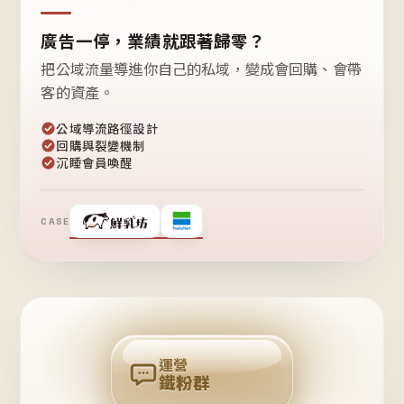
廣告一停，業績就跟著歸零？
把公域流量導進你自己的私域，變成會回購、會帶
客的資產。
公域導流路徑設計
回購與裂變機制
沉睡會員喚醒
CASE
❤
鐵
粉
自
己
揪
團
回
購
運營
鐵粉群