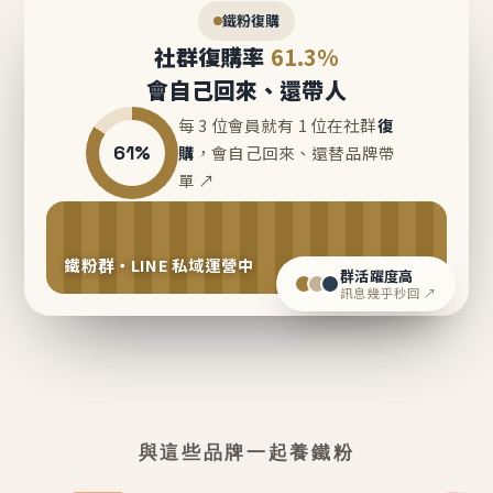
鐵粉復購
社群復購率
61.3%
會自己回來、還帶人
每 3 位會員就有 1 位在社群
復
61%
購
，會自己回來、還替品牌帶
單 ↗
鐵粉群・LINE 私域運營中
群活躍度高
訊息幾乎秒回 ↗
與這些品牌一起養鐵粉