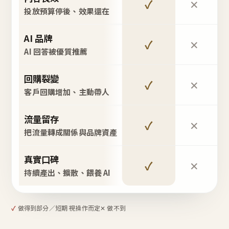
✓
✕
投放預算停後、效果還在
AI 品牌
✓
✕
AI 回答被優質推薦
回購裂變
✓
✕
客戶回購增加、主動帶人
流量留存
✓
✕
把流量轉成關係與品牌資產
真實口碑
✓
✕
持續產出、擴散、餵養 AI
✓
做得到
部分／短期 視操作而定
✕ 做不到