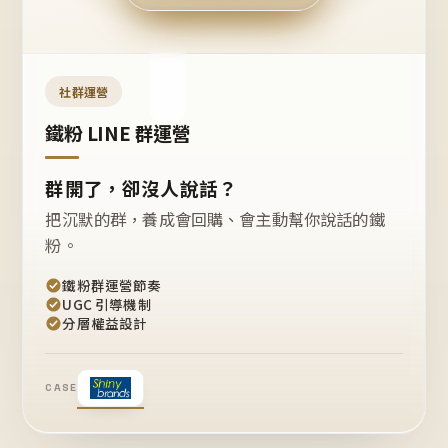
今天
開團
嗎？
推
薦
這
社群運營
款
+1
鐵粉 LINE 群運營
群開了，卻沒人說話？
把沉默的群，養成會回購、會主動幫你說話的鐵
粉。
鐵粉群運營節奏
UGC 引導機制
分層權益設計
CASE