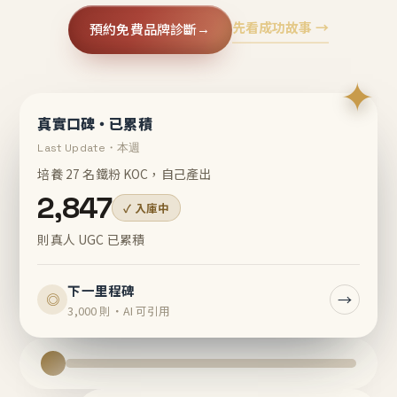
先看成功故事 →
預約免費品牌診斷
→
✦
真實口碑・已累積
Last Update・本週
培養 27 名鐵粉 KOC，自己產出
2,847
✓ 入庫中
則真人 UGC 已累積
下一里程碑
→
◎
3,000 則・AI 可引用