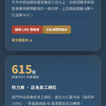
半年內把品牌黏著度養成三倍以上，社群回購率與自
發推薦率都明顯高於一般社群，上百個話題養出數十
位品牌 KOC。
鐵粉 LINE 群運營
公私域閉環設計
看完整案例
615
篇
店長 KOC 內容產出
特力屋 · 店長員工網紅
把門市店長養成員工網紅，產出 615 篇內容（達成率
150%），單篇最高破 40 萬瀏覽並成功轉單。