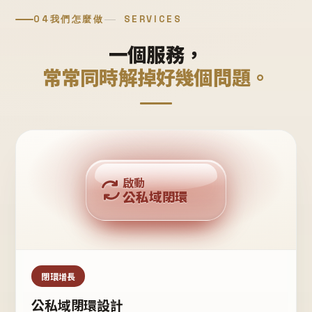
04
我們怎麼做
SERVICES
一個服務，
常常同時解掉好幾個問題。
回購複利
啟動
公私域閉環
私域鐵粉
公域流量
閉環增長
公私域閉環設計