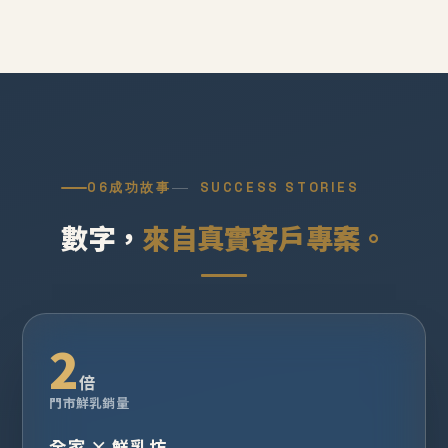
06
成功故事
SUCCESS STORIES
數字，
來自真實客戶專案。
2
倍
門市鮮乳銷量
全家 × 鮮乳坊