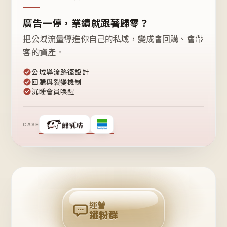
廣告一停，業績就跟著歸零？
把公域流量導進你自己的私域，變成會回購、會帶
客的資產。
公域導流路徑設計
回購與裂變機制
沉睡會員喚醒
CASE
❤
鐵
粉
自
己
揪
團
回
購
運營
鐵粉群