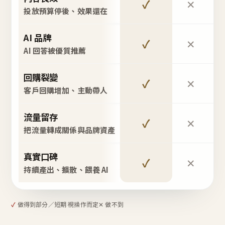
✓
✕
投放預算停後、效果還在
AI 品牌
✓
✕
AI 回答被優質推薦
回購裂變
✓
✕
客戶回購增加、主動帶人
流量留存
✓
✕
把流量轉成關係與品牌資產
真實口碑
✓
✕
持續產出、擴散、餵養 AI
✓
做得到
部分／短期 視操作而定
✕ 做不到