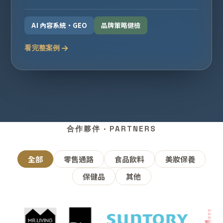
AI 內容系統・GEO
品牌策略健檢
看完整案例
合作夥伴 · PARTNERS
全部
零售通路
食品飲料
美妝保養
保健品
其他