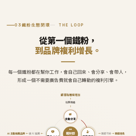
03
鐵粉生態閉環
THE LOOP
從第一個鐵粉，
到品牌複利增長。
每一個鐵粉都在幫你工作，會自己回來、會分享、會帶人，
形成一個不需要廣告費就會自己轉動的複利引擎。
顧客黏著度增加
↑
社群熱絡
↑
主動分享
鐵粉群
AI 主動推薦品牌
←
被 AI 推薦
←
→
業績不掉
→
業績增長