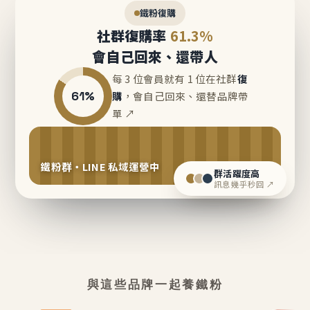
鐵粉復購
社群復購率
61.3%
會自己回來、還帶人
每 3 位會員就有 1 位在社群
復
61%
購
，會自己回來、還替品牌帶
單 ↗
鐵粉群・LINE 私域運營中
群活躍度高
訊息幾乎秒回 ↗
與這些品牌一起養鐵粉