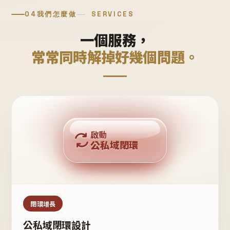
04
我們怎麼做
SERVICES
一個服務，
常常同時解掉好幾個問題。
回購複利
啟動
公私域閉環
私域鐵粉
公域流量
閉環增長
公私域閉環設計