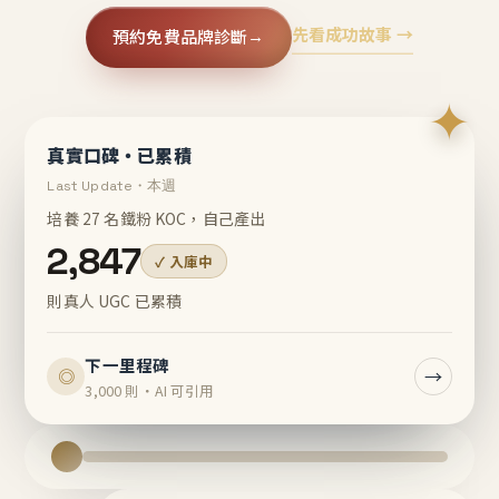
先看成功故事 →
預約免費品牌診斷
→
✦
真實口碑・已累積
Last Update・本週
培養 27 名鐵粉 KOC，自己產出
2,847
✓ 入庫中
則真人 UGC 已累積
下一里程碑
→
◎
3,000 則・AI 可引用