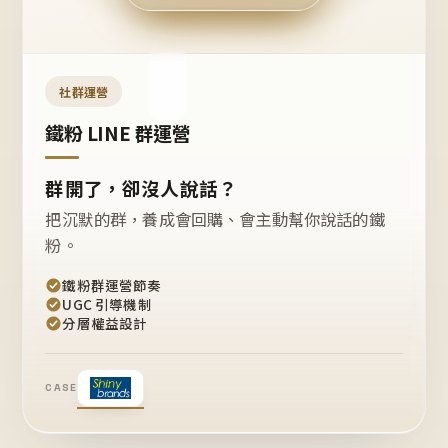
今天
開團
嗎？
推
薦
這
社群運營
款
+1
鐵粉 LINE 群運營
群開了，卻沒人說話？
把沉默的群，養成會回購、會主動幫你說話的鐵
粉。
鐵粉群運營節奏
UGC 引導機制
分層權益設計
CASE