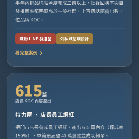
半年內把品牌黏著度養成三倍以上，社群回購率與自
發推薦率都明顯高於一般社群，上百個話題養出數十
位品牌 KOC。
鐵粉 LINE 群運營
公私域閉環設計
看完整案例
615
篇
店長 KOC 內容產出
特力屋 · 店長員工網紅
把門市店長養成員工網紅，產出 615 篇內容（達成率
150%），單篇最高破 40 萬瀏覽並成功轉單。