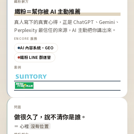
鐵粉解方
鐵粉＝幫你被 AI 主動推薦
真人寫下的真實心得，正是 ChatGPT、Gemini、
Perplexity 最信任的來源，AI 主動把你講出來。
ENCORE 服務
AI 內容系統・GEO
鐵粉 LINE 群運營
案例
問題
做很久了，說不清你是誰。
＝ 心裡
沒有位置