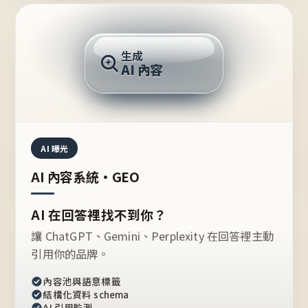
AI 回答
生成
AI 內容
推薦的台灣品牌？
AI 曝光
AI 內容系統・GEO
AI 在回答裡找不到你？
讓 ChatGPT、Gemini、Perplexity 在回答裡主動
引用你的品牌。
內容池與語意標籤
結構化資料 schema
AI 引用監測