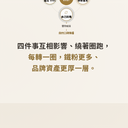
產出 UGC
帶新客來
越滾越大
自己回購
↓
替你說話
↓
自然口碑傳播
四件事互相影響、繞著圈跑，
每轉一圈，鐵粉更多、
品牌資產更厚一層。