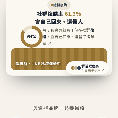
鐵粉復購
社群復購率
61.3%
會自己回來、還帶人
每 3 位會員就有 1 位在社群
復
61%
購
，會自己回來、還替品牌帶
單 ↗
鐵粉群・LINE 私域運營中
群活躍度高
訊息幾乎秒回 ↗
與這些品牌一起養鐵粉