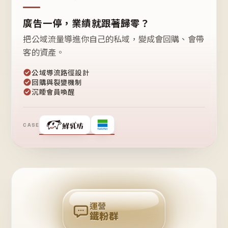
廣告一停，業績就跟著歸零？
把公域流量導進你自己的私域，變成會回購、會帶
客的資產。
公域導流路徑設計
回購與裂變機制
沉睡會員喚醒
CASE
❤
鐵
粉
自
己
揪
團
回
購
運營
鐵粉群