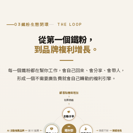
03
鐵粉生態閉環
THE LOOP
從第一個鐵粉，
到品牌複利增長。
每一個鐵粉都在幫你工作，會自己回來、會分享、會帶人，
形成一個不需要廣告費就會自己轉動的複利引擎。
顧客黏著度增加
↑
社群熱絡
↑
主動分享
鐵粉群
AI 主動推薦品牌
←
被 AI 推薦
←
→
業績不掉
→
業績增長