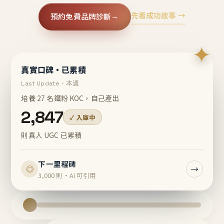
先看成功故事 →
預約免費品牌診斷
→
✦
真實口碑・已累積
Last Update・本週
培養 27 名鐵粉 KOC，自己產出
2,847
✓ 入庫中
則真人 UGC 已累積
下一里程碑
→
◎
3,000 則・AI 可引用