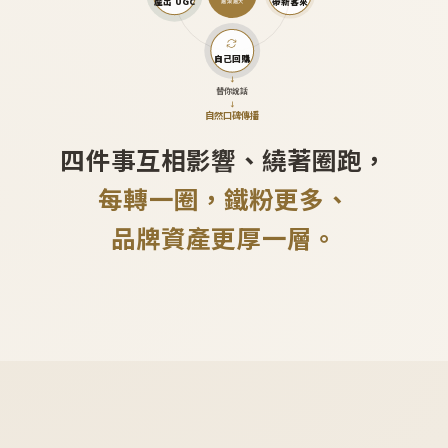
產出 UGC
帶新客來
越滾越大
自己回購
↓
替你說話
↓
自然口碑傳播
四件事互相影響、繞著圈跑，
每轉一圈，鐵粉更多、
品牌資產更厚一層。