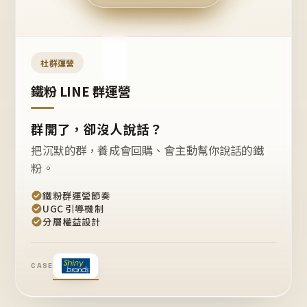
今天
開團
嗎？
推
薦
這
社群運營
款
+1
鐵粉 LINE 群運營
群開了，卻沒人說話？
把沉默的群，養成會回購、會主動幫你說話的鐵
粉。
鐵粉群運營節奏
UGC 引導機制
分層權益設計
CASE