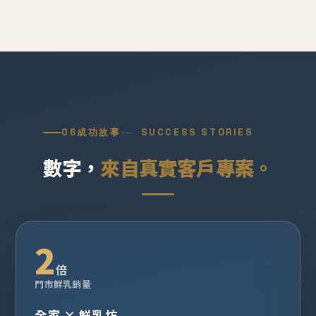
06
成功故事
SUCCESS STORIES
數字，
來自真實客戶專案。
2
倍
門市鮮乳銷量
全家 × 鮮乳坊