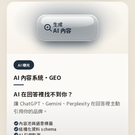
AI 回答
生成
AI 內容
推薦的台灣品牌？
AI 曝光
AI 內容系統・GEO
AI 在回答裡找不到你？
讓 ChatGPT、Gemini、Perplexity 在回答裡主動
引用你的品牌。
內容池與語意標籤
結構化資料 schema
AI 引用監測