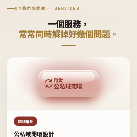
04
我們怎麼做
SERVICES
一個服務，
常常同時解掉好幾個問題。
回購複利
啟動
公私域閉環
私域鐵粉
公域流量
閉環增長
公私域閉環設計