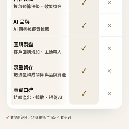
✓
✕
投放預算停後、效果還在
AI 品牌
✓
✕
AI 回答被優質推薦
回購裂變
✓
✕
客戶回購增加、主動帶人
流量留存
✓
✕
把流量轉成關係與品牌資產
真實口碑
✓
✕
持續產出、擴散、餵養 AI
✓
做得到
部分／短期 視操作而定
✕ 做不到