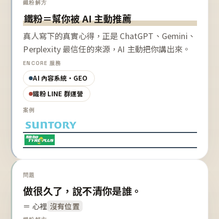
鐵粉解方
鐵粉＝幫你被 AI 主動推薦
真人寫下的真實心得，正是 ChatGPT、Gemini、
Perplexity 最信任的來源，AI 主動把你講出來。
ENCORE 服務
AI 內容系統・GEO
鐵粉 LINE 群運營
案例
問題
做很久了，說不清你是誰。
＝ 心裡
沒有位置