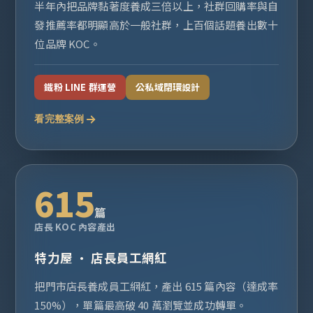
半年內把品牌黏著度養成三倍以上，社群回購率與自
發推薦率都明顯高於一般社群，上百個話題養出數十
位品牌 KOC。
鐵粉 LINE 群運營
公私域閉環設計
看完整案例
615
篇
店長 KOC 內容產出
特力屋 · 店長員工網紅
把門市店長養成員工網紅，產出 615 篇內容（達成率
150%），單篇最高破 40 萬瀏覽並成功轉單。