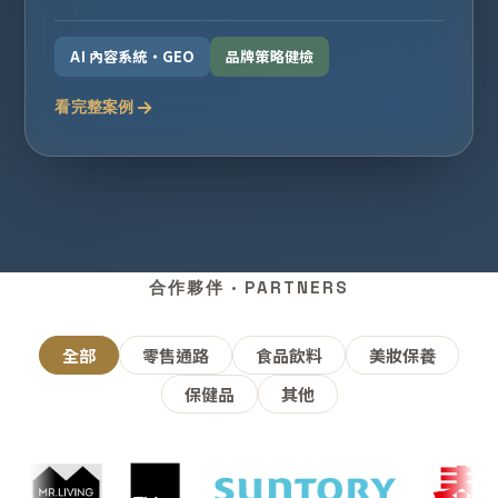
AI 內容系統・GEO
品牌策略健檢
看完整案例
合作夥伴 · PARTNERS
全部
零售通路
食品飲料
美妝保養
保健品
其他