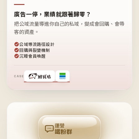
廣告一停，業績就跟著歸零？
把公域流量導進你自己的私域，變成會回購、會帶
客的資產。
公域導流路徑設計
回購與裂變機制
沉睡會員喚醒
CASE
❤
鐵
粉
自
己
揪
團
回
購
運營
鐵粉群