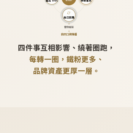
產出 UGC
帶新客來
越滾越大
自己回購
↓
替你說話
↓
自然口碑傳播
四件事互相影響、繞著圈跑，
每轉一圈，鐵粉更多、
品牌資產更厚一層。