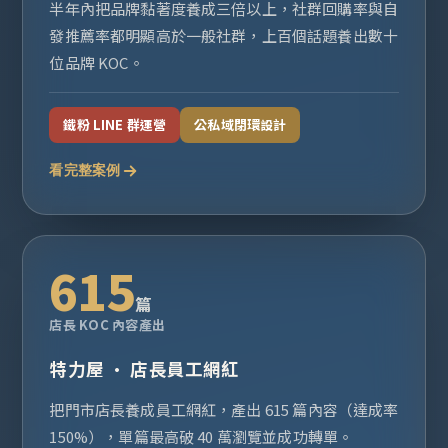
半年內把品牌黏著度養成三倍以上，社群回購率與自
發推薦率都明顯高於一般社群，上百個話題養出數十
位品牌 KOC。
鐵粉 LINE 群運營
公私域閉環設計
看完整案例
615
篇
店長 KOC 內容產出
特力屋 · 店長員工網紅
把門市店長養成員工網紅，產出 615 篇內容（達成率
150%），單篇最高破 40 萬瀏覽並成功轉單。