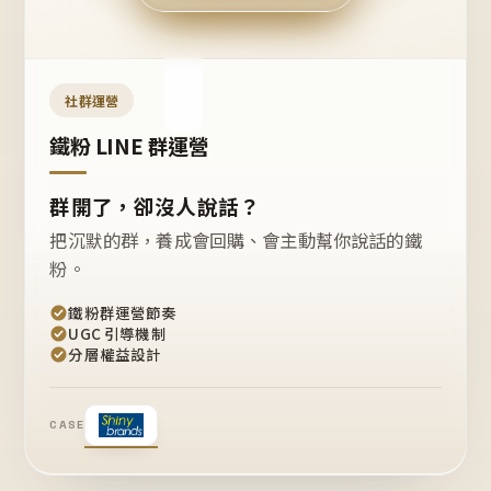
今天
開團
嗎？
推
薦
這
社群運營
款
+1
鐵粉 LINE 群運營
群開了，卻沒人說話？
把沉默的群，養成會回購、會主動幫你說話的鐵
粉。
鐵粉群運營節奏
UGC 引導機制
分層權益設計
CASE