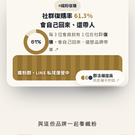
鐵粉復購
社群復購率
61.3%
會自己回來、還帶人
每 3 位會員就有 1 位在社群
復
61%
購
，會自己回來、還替品牌帶
單 ↗
鐵粉群・LINE 私域運營中
群活躍度高
訊息幾乎秒回 ↗
與這些品牌一起養鐵粉