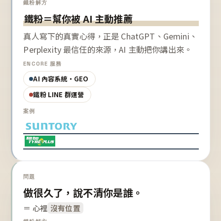
鐵粉解方
鐵粉＝幫你被 AI 主動推薦
真人寫下的真實心得，正是 ChatGPT、Gemini、
Perplexity 最信任的來源，AI 主動把你講出來。
ENCORE 服務
AI 內容系統・GEO
鐵粉 LINE 群運營
案例
問題
做很久了，說不清你是誰。
＝ 心裡
沒有位置