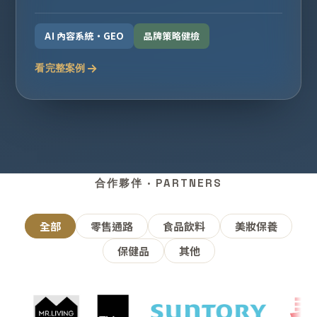
AI 內容系統・GEO
品牌策略健檢
看完整案例
合作夥伴 · PARTNERS
全部
零售通路
食品飲料
美妝保養
保健品
其他