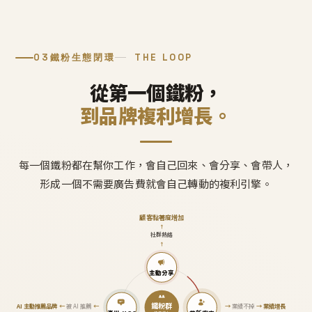
03
鐵粉生態閉環
THE LOOP
從第一個鐵粉，
到品牌複利增長。
每一個鐵粉都在幫你工作，會自己回來、會分享、會帶人，
形成一個不需要廣告費就會自己轉動的複利引擎。
顧客黏著度增加
↑
社群熱絡
↑
主動分享
鐵粉群
AI 主動推薦品牌
←
被 AI 推薦
←
→
業績不掉
→
業績增長