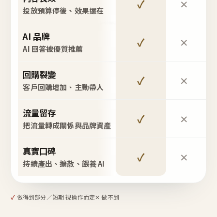
✓
✕
投放預算停後、效果還在
AI 品牌
✓
✕
AI 回答被優質推薦
回購裂變
✓
✕
客戶回購增加、主動帶人
流量留存
✓
✕
把流量轉成關係與品牌資產
真實口碑
✓
✕
持續產出、擴散、餵養 AI
✓
做得到
部分／短期 視操作而定
✕ 做不到