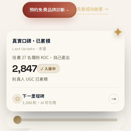
先看成功故事 →
預約免費品牌診斷
→
✦
真實口碑・已累積
Last Update・本週
培養 27 名鐵粉 KOC，自己產出
2,847
✓ 入庫中
則真人 UGC 已累積
下一里程碑
→
◎
3,000 則・AI 可引用