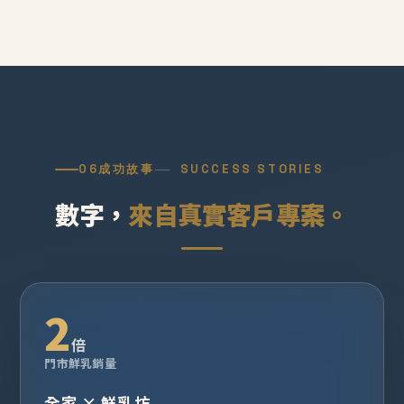
06
成功故事
SUCCESS STORIES
數字，
來自真實客戶專案。
2
倍
門市鮮乳銷量
全家 × 鮮乳坊