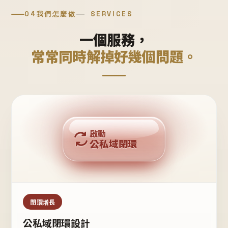
04
我們怎麼做
SERVICES
一個服務，
常常同時解掉好幾個問題。
回購複利
啟動
公私域閉環
私域鐵粉
公域流量
閉環增長
公私域閉環設計