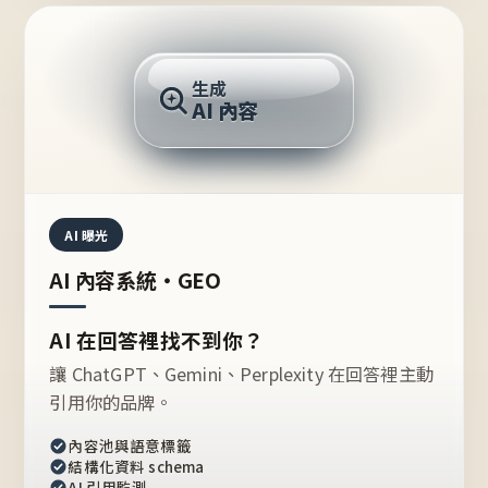
AI 回答
生成
AI 內容
推薦的台灣品牌？
AI 曝光
AI 內容系統・GEO
AI 在回答裡找不到你？
讓 ChatGPT、Gemini、Perplexity 在回答裡主動
引用你的品牌。
內容池與語意標籤
結構化資料 schema
AI 引用監測