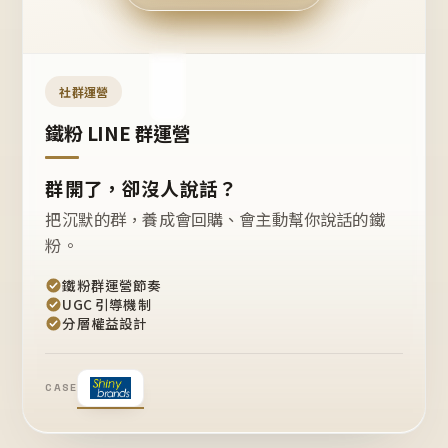
今天
開團
嗎？
推
薦
這
社群運營
款
+1
鐵粉 LINE 群運營
群開了，卻沒人說話？
把沉默的群，養成會回購、會主動幫你說話的鐵
粉。
鐵粉群運營節奏
UGC 引導機制
分層權益設計
CASE