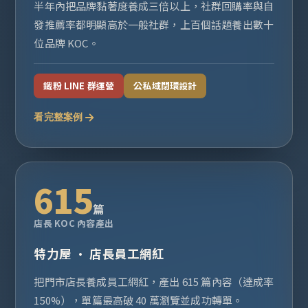
半年內把品牌黏著度養成三倍以上，社群回購率與自
發推薦率都明顯高於一般社群，上百個話題養出數十
位品牌 KOC。
鐵粉 LINE 群運營
公私域閉環設計
看完整案例
615
篇
店長 KOC 內容產出
特力屋 · 店長員工網紅
把門市店長養成員工網紅，產出 615 篇內容（達成率
150%），單篇最高破 40 萬瀏覽並成功轉單。