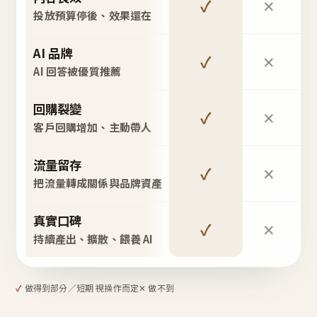
✓
✕
投放預算停後、效果還在
AI 品牌
✓
✕
AI 回答被優質推薦
回購裂變
✓
✕
客戶回購增加、主動帶人
流量留存
✓
✕
把流量轉成關係與品牌資產
真實口碑
✓
✕
持續產出、擴散、餵養 AI
✓
做得到
部分／短期 視操作而定
✕ 做不到