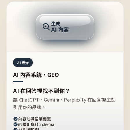
AI 回答
生成
AI 內容
推薦的台灣品牌？
AI 曝光
AI 內容系統・GEO
AI 在回答裡找不到你？
讓 ChatGPT、Gemini、Perplexity 在回答裡主動
引用你的品牌。
內容池與語意標籤
結構化資料 schema
AI 引用監測