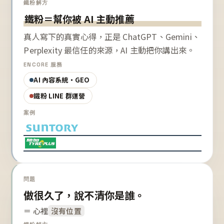
鐵粉解方
鐵粉＝幫你被 AI 主動推薦
真人寫下的真實心得，正是 ChatGPT、Gemini、
Perplexity 最信任的來源，AI 主動把你講出來。
ENCORE 服務
AI 內容系統・GEO
鐵粉 LINE 群運營
案例
問題
做很久了，說不清你是誰。
＝ 心裡
沒有位置