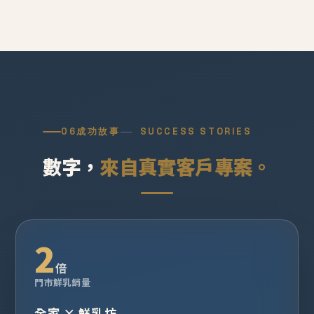
06
成功故事
SUCCESS STORIES
數字，
來自真實客戶專案。
2
倍
門市鮮乳銷量
全家 × 鮮乳坊