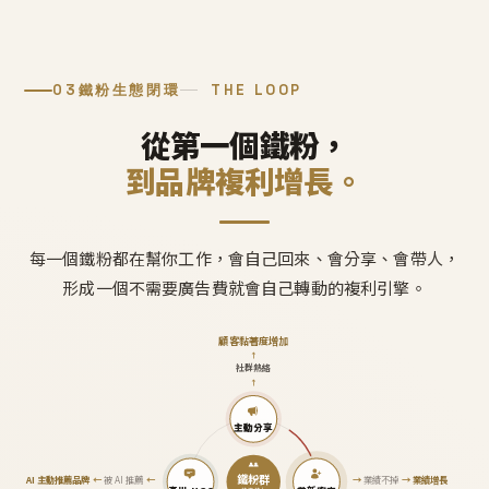
03
鐵粉生態閉環
THE LOOP
從第一個鐵粉，
到品牌複利增長。
每一個鐵粉都在幫你工作，會自己回來、會分享、會帶人，
形成一個不需要廣告費就會自己轉動的複利引擎。
顧客黏著度增加
↑
社群熱絡
↑
主動分享
鐵粉群
AI 主動推薦品牌
←
被 AI 推薦
←
→
業績不掉
→
業績增長