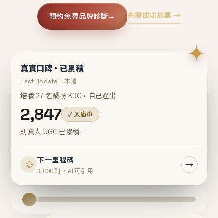
先看成功故事 →
預約免費品牌診斷
→
✦
真實口碑・已累積
Last Update・本週
培養 27 名鐵粉 KOC，自己產出
2,847
✓ 入庫中
則真人 UGC 已累積
下一里程碑
→
◎
3,000 則・AI 可引用