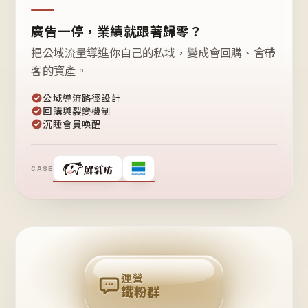
廣告一停，業績就跟著歸零？
把公域流量導進你自己的私域，變成會回購、會帶
客的資產。
公域導流路徑設計
回購與裂變機制
沉睡會員喚醒
CASE
❤
鐵
粉
自
己
揪
團
回
購
運營
鐵粉群