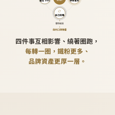
產出 UGC
帶新客來
越滾越大
自己回購
↓
替你說話
↓
自然口碑傳播
四件事互相影響、繞著圈跑，
每轉一圈，鐵粉更多、
品牌資產更厚一層。