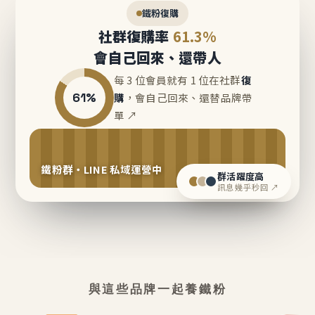
鐵粉復購
社群復購率
61.3%
會自己回來、還帶人
每 3 位會員就有 1 位在社群
復
61%
購
，會自己回來、還替品牌帶
單 ↗
鐵粉群・LINE 私域運營中
群活躍度高
訊息幾乎秒回 ↗
與這些品牌一起養鐵粉