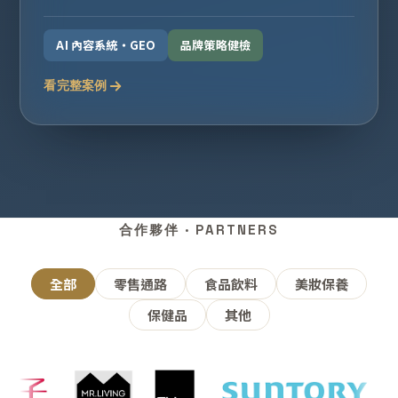
AI 內容系統・GEO
品牌策略健檢
看完整案例
合作夥伴 · PARTNERS
全部
零售通路
食品飲料
美妝保養
保健品
其他