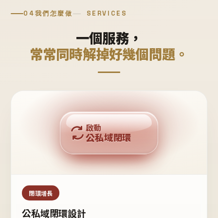
04
我們怎麼做
SERVICES
一個服務，
常常同時解掉好幾個問題。
回購複利
啟動
公私域閉環
私域鐵粉
公域流量
閉環增長
公私域閉環設計