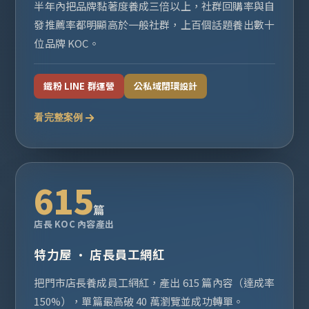
半年內把品牌黏著度養成三倍以上，社群回購率與自
發推薦率都明顯高於一般社群，上百個話題養出數十
位品牌 KOC。
鐵粉 LINE 群運營
公私域閉環設計
看完整案例
615
篇
店長 KOC 內容產出
特力屋 · 店長員工網紅
把門市店長養成員工網紅，產出 615 篇內容（達成率
150%），單篇最高破 40 萬瀏覽並成功轉單。