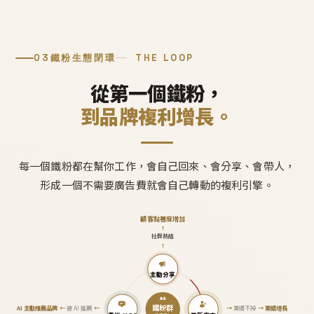
03
鐵粉生態閉環
THE LOOP
從第一個鐵粉，
到品牌複利增長。
每一個鐵粉都在幫你工作，會自己回來、會分享、會帶人，
形成一個不需要廣告費就會自己轉動的複利引擎。
顧客黏著度增加
↑
社群熱絡
↑
主動分享
鐵粉群
AI 主動推薦品牌
←
被 AI 推薦
←
→
業績不掉
→
業績增長