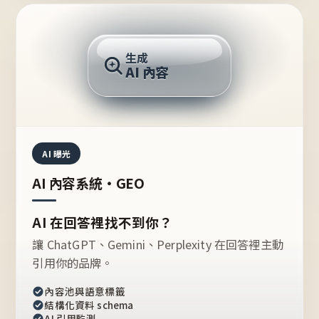
AI 回答
生成
AI 內容
推薦的台灣品牌？
AI 曝光
AI 內容系統・GEO
AI 在回答裡找不到你？
讓 ChatGPT、Gemini、Perplexity 在回答裡主動
引用你的品牌。
內容池與語意標籤
結構化資料 schema
AI 引用監測