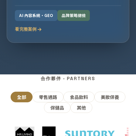
AI 內容系統・GEO
品牌策略健檢
看完整案例
合作夥伴 · PARTNERS
全部
零售通路
食品飲料
美妝保養
保健品
其他