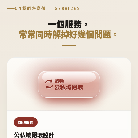
04
我們怎麼做
SERVICES
一個服務，
常常同時解掉好幾個問題。
回購複利
啟動
公私域閉環
私域鐵粉
公域流量
閉環增長
公私域閉環設計