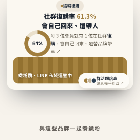
鐵粉復購
社群復購率
61.3%
會自己回來、還帶人
每 3 位會員就有 1 位在社群
復
61%
購
，會自己回來、還替品牌帶
單 ↗
鐵粉群・LINE 私域運營中
群活躍度高
訊息幾乎秒回 ↗
與這些品牌一起養鐵粉