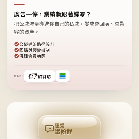
廣告一停，業績就跟著歸零？
把公域流量導進你自己的私域，變成會回購、會帶
客的資產。
公域導流路徑設計
回購與裂變機制
沉睡會員喚醒
CASE
❤
鐵
粉
自
己
揪
團
回
購
運營
鐵粉群