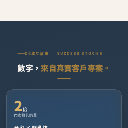
06
成功故事
SUCCESS STORIES
數字，
來自真實客戶專案。
2
倍
門市鮮乳銷量
全家 × 鮮乳坊