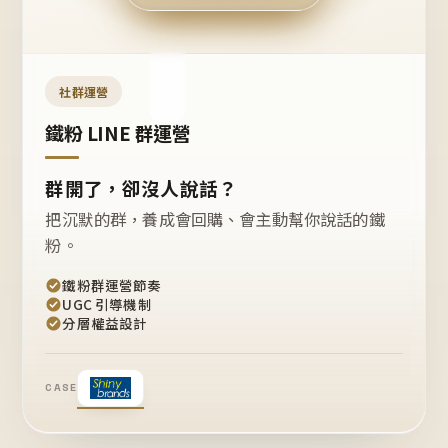
今天
開團
嗎？
推
薦
這
社群運營
款
+1
鐵粉 LINE 群運營
群開了，卻沒人說話？
把沉默的群，養成會回購、會主動幫你說話的鐵
粉。
鐵粉群運營節奏
UGC 引導機制
分層權益設計
CASE