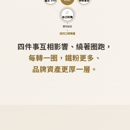
產出 UGC
帶新客來
越滾越大
自己回購
↓
替你說話
↓
自然口碑傳播
四件事互相影響、繞著圈跑，
每轉一圈，鐵粉更多、
品牌資產更厚一層。