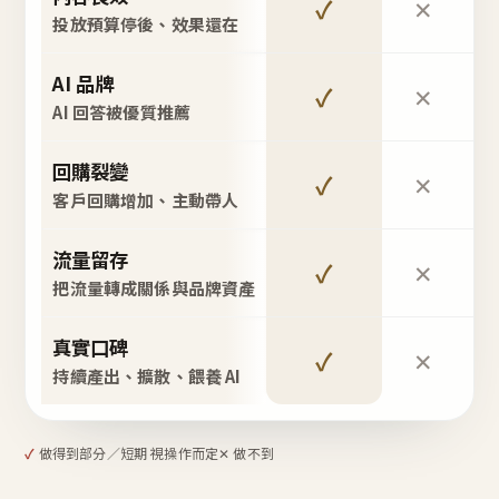
✓
✕
投放預算停後、效果還在
AI 品牌
✓
✕
AI 回答被優質推薦
回購裂變
✓
✕
客戶回購增加、主動帶人
流量留存
✓
✕
把流量轉成關係與品牌資產
真實口碑
✓
✕
持續產出、擴散、餵養 AI
✓
做得到
部分／短期 視操作而定
✕ 做不到