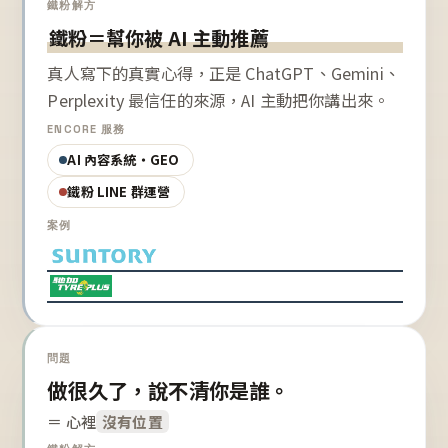
鐵粉解方
鐵粉＝幫你被 AI 主動推薦
真人寫下的真實心得，正是 ChatGPT、Gemini、
Perplexity 最信任的來源，AI 主動把你講出來。
ENCORE 服務
AI 內容系統・GEO
鐵粉 LINE 群運營
案例
問題
做很久了，說不清你是誰。
＝ 心裡
沒有位置