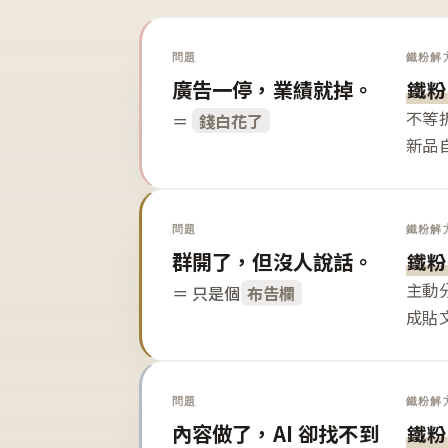
問題
鐵粉解
廣告一停，業績就掉。
鐵粉
不等
＝
錢白花了
新品
問題
鐵粉解
群開了，但沒人說話。
鐵粉
主動
＝ 只是個
布告欄
成貼
問題
鐵粉解
內容做了，AI 卻找不到
鐵粉