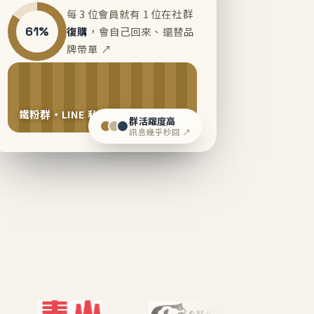
每 3 位會員就有 1 位在社群
61%
復購
，會自己回來、還替品
牌帶單 ↗
鐵粉群・LINE 私域運營中
群活躍度高
訊息幾乎秒回 ↗