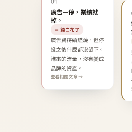
01
廣告一停，業績就
掉。
＝ 錢白花了
廣告費持續燃燒，但停
投之後什麼都沒留下。
進來的流量，沒有變成
品牌的資產。
查看相關文章 →