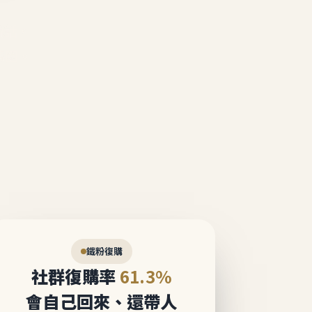
說話。
態圈。
鐵粉復購
社群復購率
61.3%
會自己回來、還帶人