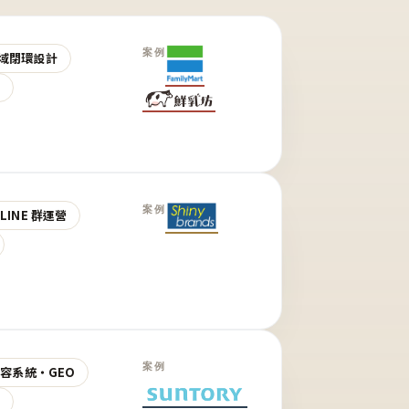
案例
域閉環設計
營
案例
LINE 群運營
案例
 內容系統・GEO
營