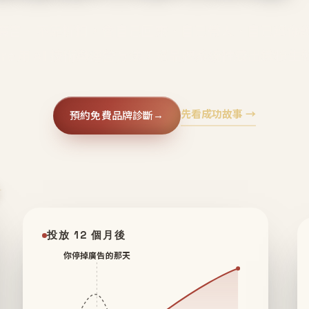
廣告、不靠折扣，會自己回來、自己帶人、自己幫你
core 用 AI 技術與運營方法，幫品牌系統性養出鐵粉生
先看成功故事 →
預約免費品牌診斷
→
✦
投放 12 個月後
你停掉廣告的那天