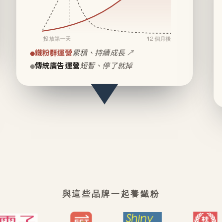
投放第一天
12 個月後
鐵粉群運營
累積、持續成長 ↗
傳統廣告運營
短暫、停了就掉
與這些品牌一起養鐵粉