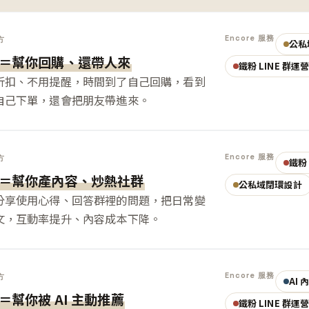
Encore 服務
方
公私
＝幫你回購、還帶人來
鐵粉 LINE 群運
折扣、不用提醒，時間到了自己回購，看到
自己下單，還會把朋友帶進來。
Encore 服務
方
鐵粉 
＝幫你產內容、炒熱社群
公私域閉環設計
分享使用心得、回答群裡的問題，把日常變
文，互動率提升、內容成本下降。
Encore 服務
方
AI
＝幫你被 AI 主動推薦
鐵粉 LINE 群運