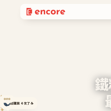
鐵
✦
回購第 4 次了 ☕
✦
✦