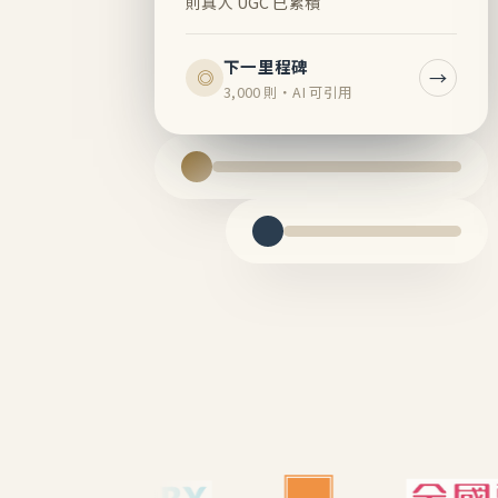
則真人 UGC 已累積
下一里程碑
→
◎
3,000 則・AI 可引用