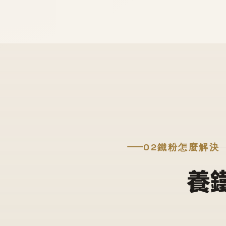
02
鐵粉怎麼解決
養