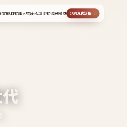
事
實戰洞察
職人智庫
私域洞察週報
團隊
預約免費診斷 →
世代
。