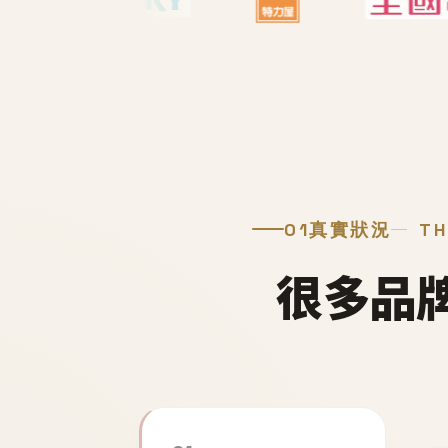
01
真實狀況
TH
很多品