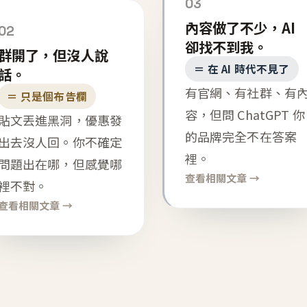
03
內容做了不少，AI
02
卻找不到我。
群開了，但沒人說
＝ 在 AI 時代不見了
話。
有官網、有社群、有
＝ 只是個布告欄
容，但問 ChatGPT 你
貼文丟進黑洞，優惠發
的品牌完全不在答案
出去沒人回。你不確定
裡。
問題出在哪，但感覺哪
查看相關文章 →
裡不對。
查看相關文章 →