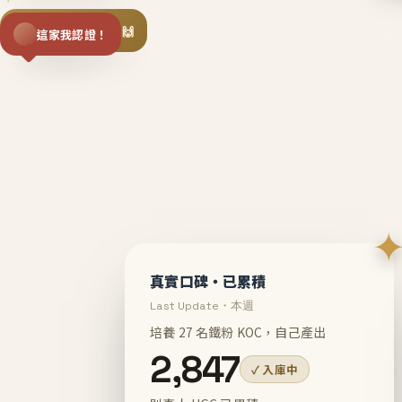
揪同事一起團購 🙌
這家我認證！
不等
En
真實口碑・已累積
Last Update・本週
培養 27 名鐵粉 KOC，自己產出
2,847
✓ 入庫中