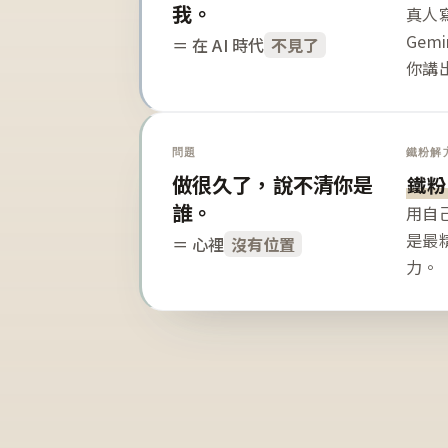
我。
真人寫
Gem
＝ 在 AI 時代
不見了
你講
問題
鐵粉解
做很久了，說不清你是
鐵粉
誰。
用自
是最
＝ 心裡
沒有位置
力。