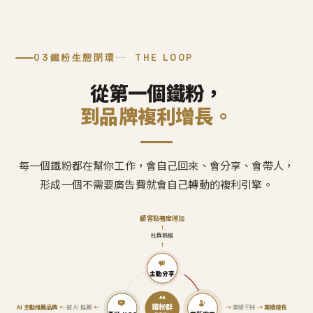
03
鐵粉生態閉環
THE LOOP
從第一個鐵粉，
到品牌複利增長。
每一個鐵粉都在幫你工作，會自己回來、會分享、會帶人，
形成一個不需要廣告費就會自己轉動的複利引擎。
顧客黏著度增加
↑
社群熱絡
↑
主動分享
鐵粉群
AI 主動推薦品牌
←
被 AI 推薦
←
→
業績不掉
→
業績增長