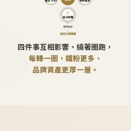
產出 UGC
帶新客來
越滾越大
自己回購
↓
替你說話
↓
自然口碑傳播
四件事互相影響、繞著圈跑，
每轉一圈，鐵粉更多、
品牌資產更厚一層。