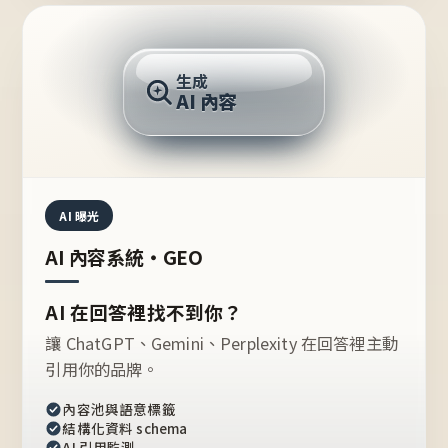
AI 回答
生成
AI 內容
推薦的台灣品牌？
AI 曝光
AI 內容系統・GEO
AI 在回答裡找不到你？
讓 ChatGPT、Gemini、Perplexity 在回答裡主動
引用你的品牌。
內容池與語意標籤
結構化資料 schema
AI 引用監測