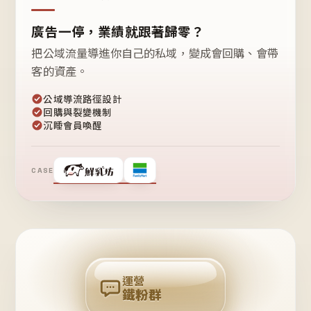
廣告一停，業績就跟著歸零？
把公域流量導進你自己的私域，變成會回購、會帶
客的資產。
公域導流路徑設計
回購與裂變機制
沉睡會員喚醒
CASE
❤
鐵
粉
自
己
揪
團
回
購
運營
鐵粉群