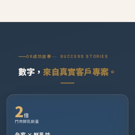
06
成功故事
SUCCESS STORIES
數字，
來自真實客戶專案。
2
倍
門市鮮乳銷量
全家 × 鮮乳坊