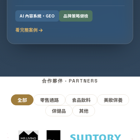
AI 內容系統・GEO
品牌策略健檢
看完整案例
合作夥伴 · PARTNERS
全部
零售通路
食品飲料
美妝保養
保健品
其他