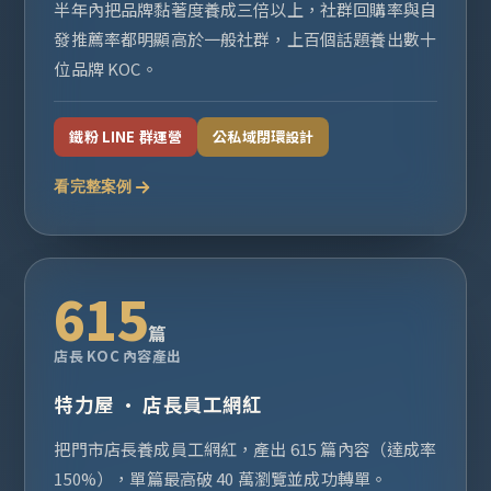
半年內把品牌黏著度養成三倍以上，社群回購率與自
發推薦率都明顯高於一般社群，上百個話題養出數十
位品牌 KOC。
鐵粉 LINE 群運營
公私域閉環設計
看完整案例
615
篇
店長 KOC 內容產出
特力屋 · 店長員工網紅
把門市店長養成員工網紅，產出 615 篇內容（達成率
150%），單篇最高破 40 萬瀏覽並成功轉單。