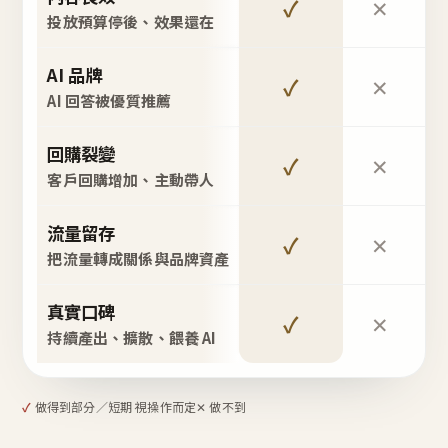
✓
✕
投放預算停後、效果還在
AI 品牌
✓
✕
AI 回答被優質推薦
回購裂變
✓
✕
客戶回購增加、主動帶人
流量留存
✓
✕
把流量轉成關係與品牌資產
真實口碑
✓
✕
持續產出、擴散、餵養 AI
✓
做得到
部分／短期 視操作而定
✕ 做不到