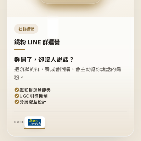
今天
開團
嗎？
推
薦
這
社群運營
款
+1
鐵粉 LINE 群運營
群開了，卻沒人說話？
把沉默的群，養成會回購、會主動幫你說話的鐵
粉。
鐵粉群運營節奏
UGC 引導機制
分層權益設計
CASE