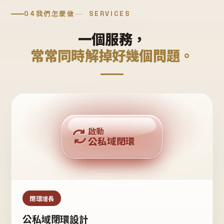
04
我們怎麼做
SERVICES
一個服務，
常常同時解掉好幾個問題。
回購複利
啟動
公私域閉環
私域鐵粉
公域流量
閉環增長
公私域閉環設計