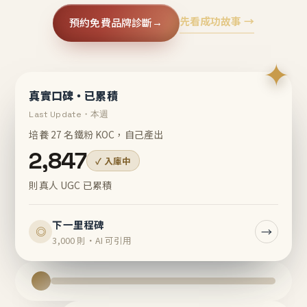
先看成功故事 →
預約免費品牌診斷
→
✦
真實口碑・已累積
Last Update・本週
培養 27 名鐵粉 KOC，自己產出
2,847
✓ 入庫中
則真人 UGC 已累積
下一里程碑
→
◎
3,000 則・AI 可引用