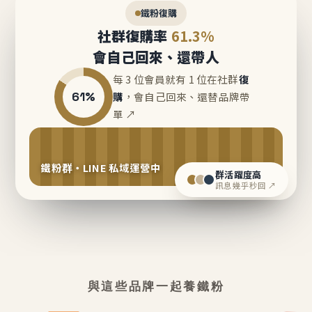
鐵粉復購
社群復購率
61.3%
會自己回來、還帶人
每 3 位會員就有 1 位在社群
復
61%
購
，會自己回來、還替品牌帶
單 ↗
鐵粉群・LINE 私域運營中
群活躍度高
訊息幾乎秒回 ↗
與這些品牌一起養鐵粉