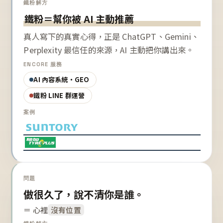
鐵粉解方
鐵粉＝幫你被 AI 主動推薦
真人寫下的真實心得，正是 ChatGPT、Gemini、
Perplexity 最信任的來源，AI 主動把你講出來。
ENCORE 服務
AI 內容系統・GEO
鐵粉 LINE 群運營
案例
問題
做很久了，說不清你是誰。
＝ 心裡
沒有位置