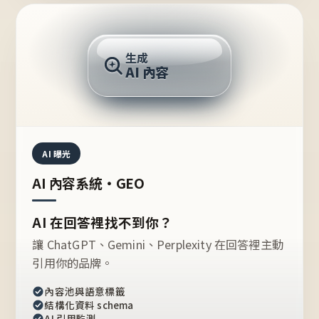
AI 回答
生成
AI 內容
推薦的台灣品牌？
AI 曝光
AI 內容系統・GEO
AI 在回答裡找不到你？
讓 ChatGPT、Gemini、Perplexity 在回答裡主動
引用你的品牌。
內容池與語意標籤
結構化資料 schema
AI 引用監測