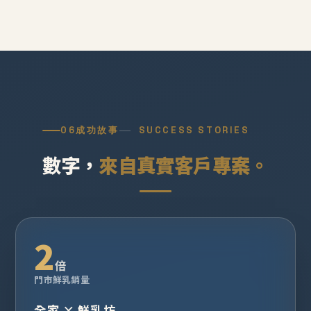
06
成功故事
SUCCESS STORIES
數字，
來自真實客戶專案。
2
倍
門市鮮乳銷量
全家 × 鮮乳坊