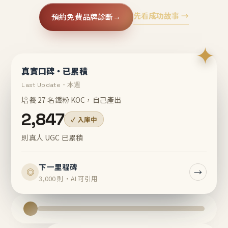
先看成功故事 →
預約免費品牌診斷
→
✦
真實口碑・已累積
Last Update・本週
培養 27 名鐵粉 KOC，自己產出
2,847
✓ 入庫中
則真人 UGC 已累積
下一里程碑
→
◎
3,000 則・AI 可引用