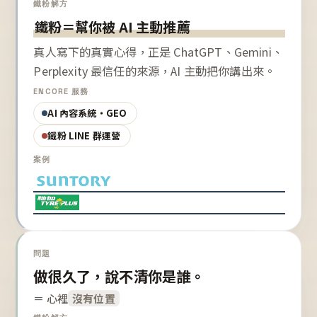
鐵粉解方
鐵粉＝幫你被 AI 主動推薦
真人寫下的真實心得，正是 ChatGPT、Gemini、
Perplexity 最信任的來源，AI 主動把你講出來。
ENCORE 服務
AI 內容系統・GEO
鐵粉 LINE 群運營
案例
問題
做很久了，說不清你是誰。
＝ 心裡
沒有位置