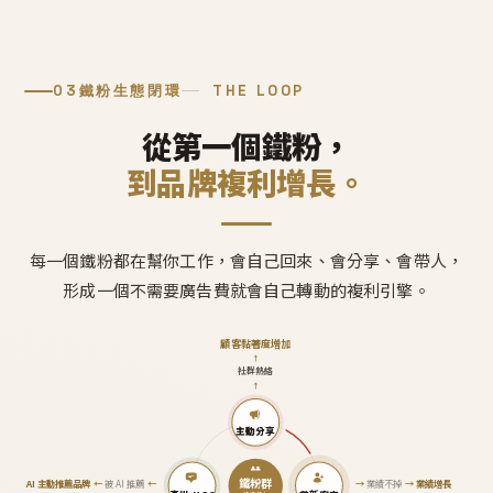
03
鐵粉生態閉環
THE LOOP
從第一個鐵粉，
到品牌複利增長。
每一個鐵粉都在幫你工作，會自己回來、會分享、會帶人，
形成一個不需要廣告費就會自己轉動的複利引擎。
顧客黏著度增加
↑
社群熱絡
↑
主動分享
鐵粉群
AI 主動推薦品牌
←
被 AI 推薦
←
→
業績不掉
→
業績增長