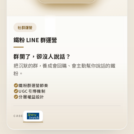
今天
開團
嗎？
推
薦
這
社群運營
款
+1
鐵粉 LINE 群運營
群開了，卻沒人說話？
把沉默的群，養成會回購、會主動幫你說話的鐵
粉。
鐵粉群運營節奏
UGC 引導機制
分層權益設計
CASE