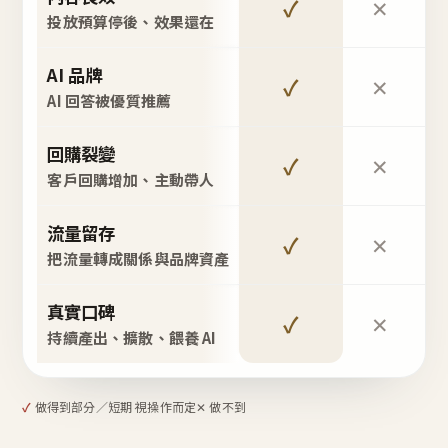
✓
✕
投放預算停後、效果還在
AI 品牌
✓
✕
AI 回答被優質推薦
回購裂變
✓
✕
客戶回購增加、主動帶人
流量留存
✓
✕
把流量轉成關係與品牌資產
真實口碑
✓
✕
持續產出、擴散、餵養 AI
✓
做得到
部分／短期 視操作而定
✕ 做不到