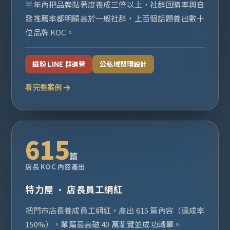
半年內把品牌黏著度養成三倍以上，社群回購率與自
發推薦率都明顯高於一般社群，上百個話題養出數十
位品牌 KOC。
鐵粉 LINE 群運營
公私域閉環設計
看完整案例
615
篇
店長 KOC 內容產出
特力屋 · 店長員工網紅
把門市店長養成員工網紅，產出 615 篇內容（達成率
150%），單篇最高破 40 萬瀏覽並成功轉單。