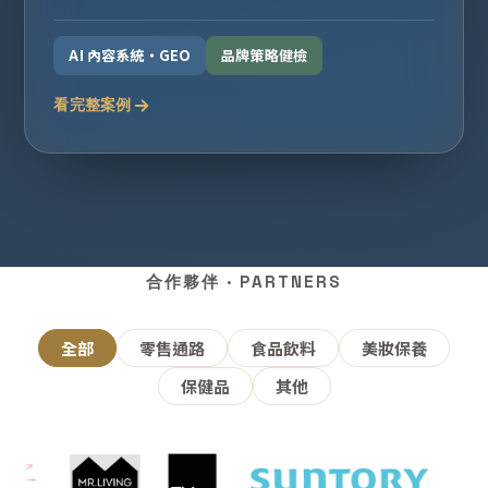
AI 內容系統・GEO
品牌策略健檢
看完整案例
合作夥伴 · PARTNERS
全部
零售通路
食品飲料
美妝保養
保健品
其他