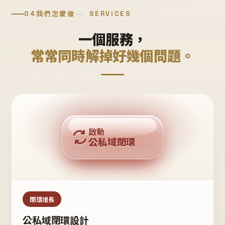
04
我們怎麼做
SERVICES
一個服務，
常常同時解掉好幾個問題。
回購複利
啟動
公私域閉環
私域鐵粉
公域流量
閉環增長
公私域閉環設計