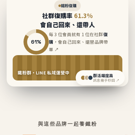
鐵粉復購
社群復購率
61.3%
會自己回來、還帶人
每 3 位會員就有 1 位在社群
復
61%
購
，會自己回來、還替品牌帶
單 ↗
鐵粉群・LINE 私域運營中
群活躍度高
訊息幾乎秒回 ↗
與這些品牌一起養鐵粉