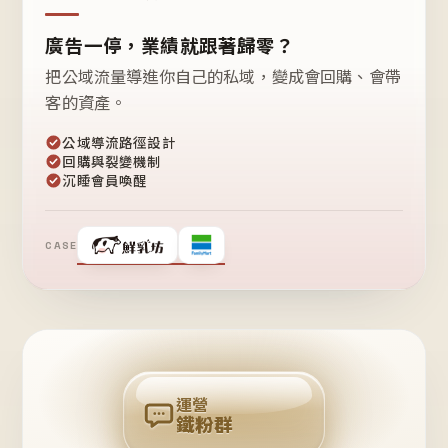
廣告一停，業績就跟著歸零？
把公域流量導進你自己的私域，變成會回購、會帶
客的資產。
公域導流路徑設計
回購與裂變機制
沉睡會員喚醒
CASE
❤
鐵
粉
自
己
揪
團
回
購
運營
鐵粉群