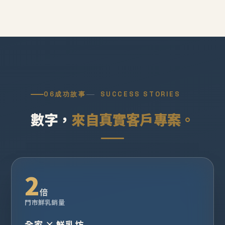
06
成功故事
SUCCESS STORIES
數字，
來自真實客戶專案。
2
倍
門市鮮乳銷量
全家 × 鮮乳坊