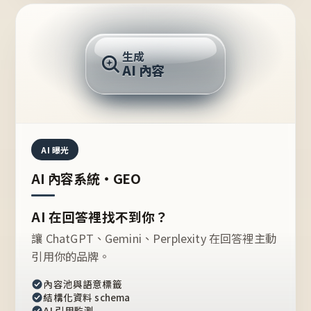
AI 回答
生成
AI 內容
推薦的台灣品牌？
AI 曝光
AI 內容系統・GEO
AI 在回答裡找不到你？
讓 ChatGPT、Gemini、Perplexity 在回答裡主動
引用你的品牌。
內容池與語意標籤
結構化資料 schema
AI 引用監測