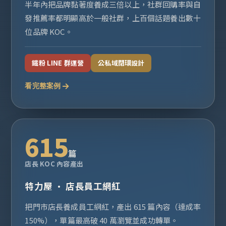
半年內把品牌黏著度養成三倍以上，社群回購率與自
發推薦率都明顯高於一般社群，上百個話題養出數十
位品牌 KOC。
鐵粉 LINE 群運營
公私域閉環設計
看完整案例
615
篇
店長 KOC 內容產出
特力屋 · 店長員工網紅
把門市店長養成員工網紅，產出 615 篇內容（達成率
150%），單篇最高破 40 萬瀏覽並成功轉單。