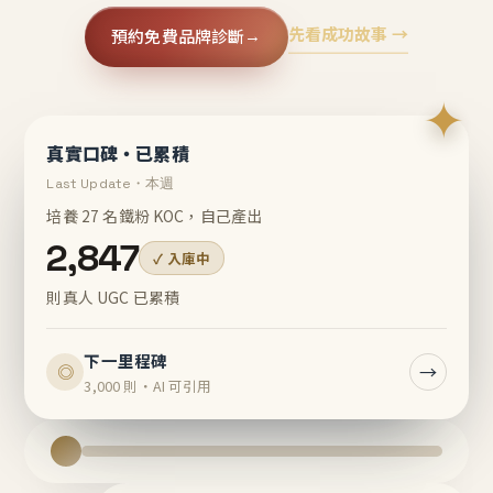
先看成功故事 →
預約免費品牌診斷
→
✦
真實口碑・已累積
Last Update・本週
培養 27 名鐵粉 KOC，自己產出
2,847
✓ 入庫中
則真人 UGC 已累積
下一里程碑
→
◎
3,000 則・AI 可引用