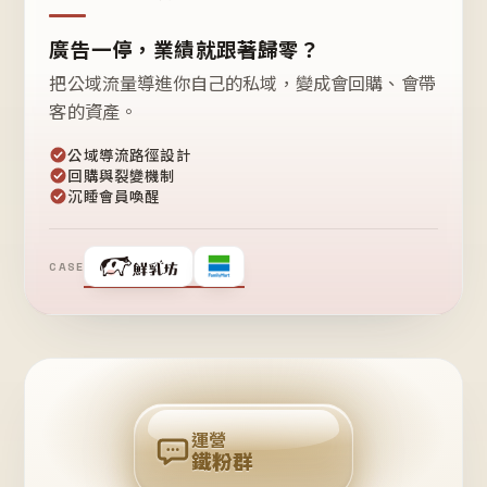
廣告一停，業績就跟著歸零？
把公域流量導進你自己的私域，變成會回購、會帶
客的資產。
公域導流路徑設計
回購與裂變機制
沉睡會員喚醒
CASE
❤
鐵
粉
自
己
揪
團
回
購
運營
鐵粉群