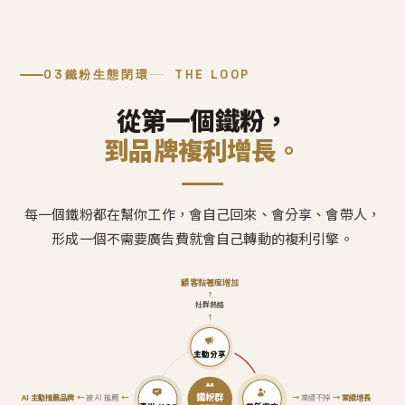
03
鐵粉生態閉環
THE LOOP
從第一個鐵粉，
到品牌複利增長。
每一個鐵粉都在幫你工作，會自己回來、會分享、會帶人，
形成一個不需要廣告費就會自己轉動的複利引擎。
顧客黏著度增加
↑
社群熱絡
↑
主動分享
鐵粉群
AI 主動推薦品牌
←
被 AI 推薦
←
→
業績不掉
→
業績增長