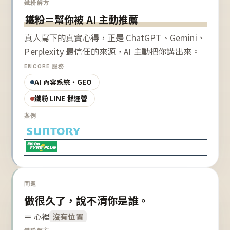
鐵粉解方
鐵粉＝幫你被 AI 主動推薦
真人寫下的真實心得，正是 ChatGPT、Gemini、
Perplexity 最信任的來源，AI 主動把你講出來。
ENCORE 服務
AI 內容系統・GEO
鐵粉 LINE 群運營
案例
問題
做很久了，說不清你是誰。
＝ 心裡
沒有位置