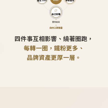
產出 UGC
帶新客來
越滾越大
自己回購
↓
替你說話
↓
自然口碑傳播
四件事互相影響、繞著圈跑，
每轉一圈，鐵粉更多、
品牌資產更厚一層。