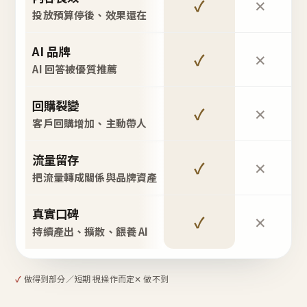
✓
✕
投放預算停後、效果還在
AI 品牌
✓
✕
AI 回答被優質推薦
回購裂變
✓
✕
客戶回購增加、主動帶人
流量留存
✓
✕
把流量轉成關係與品牌資產
真實口碑
✓
✕
持續產出、擴散、餵養 AI
✓
做得到
部分／短期 視操作而定
✕ 做不到