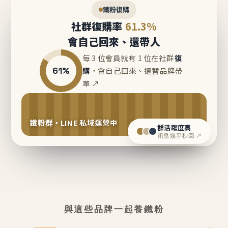
鐵粉復購
社群復購率
61.3%
會自己回來、還帶人
每 3 位會員就有 1 位在社群
復
61%
購
，會自己回來、還替品牌帶
單 ↗
鐵粉群・LINE 私域運營中
群活躍度高
訊息幾乎秒回 ↗
與這些品牌一起養鐵粉