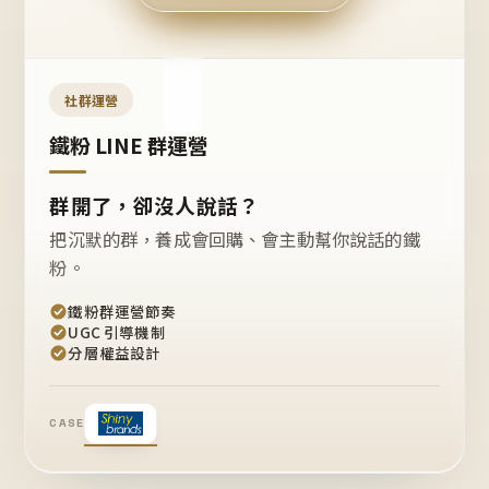
今天
開團
嗎？
推
薦
這
社群運營
款
+1
鐵粉 LINE 群運營
群開了，卻沒人說話？
把沉默的群，養成會回購、會主動幫你說話的鐵
粉。
鐵粉群運營節奏
UGC 引導機制
分層權益設計
CASE