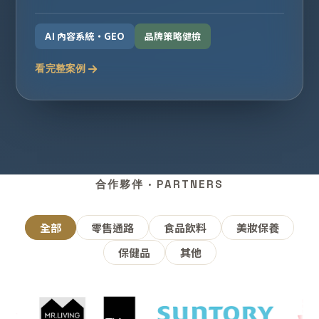
AI 內容系統・GEO
品牌策略健檢
看完整案例
合作夥伴 · PARTNERS
全部
零售通路
食品飲料
美妝保養
保健品
其他