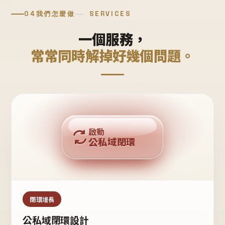
04
我們怎麼做
SERVICES
一個服務，
常常同時解掉好幾個問題。
回購複利
啟動
公私域閉環
私域鐵粉
公域流量
閉環增長
公私域閉環設計