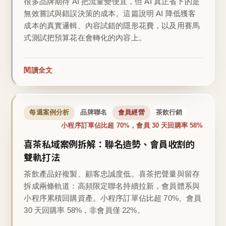
很多品牌期待 AI 把流量變便宜，但 AI 真正省下的是
無效嘗試與錯誤決策的成本。這篇說明 AI 降低獲客
成本的真實邏輯、內容試錯的隱形花費，以及用賽馬
式測試把預算花在會轉化的內容上。
閱讀全文
每週案例分析
品牌聯名
會員經營
茶飲行銷
小程序訂單佔比超 70%，會員 30 天回購率 58%
喜茶私域案例拆解：聯名造勢、會員收割的
雙軌打法
茶飲產品好複製、顧客忠誠度低。喜茶把聲量與留存
拆成兩條軌道：高頻限定聯名持續拉新，會員體系與
小程序累積回購資產。小程序訂單佔比超 70%、會員
30 天回購率 58%，非會員僅 22%。