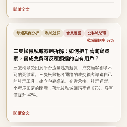
閱讀全文
每週案例分析
私域社群
會員經營
公私域閉環
私域回購率 67%
三隻松鼠私域案例拆解：如何把千萬淘寶買
家，變成免費可反覆觸達的自有用戶？
三隻松鼠受困於平台流量越買越貴、成交顧客卻拿不
到的死循環。三隻松鼠把各通路的成交顧客導進自己
的社群工具，建立包裹導流、企微承接、社群運營、
小程序回購的閉環，落地後私域回購率達 67%、客單
價提升 42%。
閱讀全文