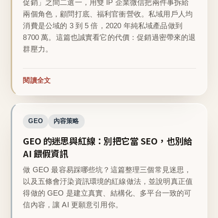
促銷」之間二選一，用雙 IP 企業微信把兩件事拆給
兩個角色，顧問打底、福利官衝營收。私域用戶人均
消費是公域的 3 到 5 倍，2020 年純私域產品做到
8700 萬。這篇也誠實看它的代價：促銷過密帶來的退
群壓力。
閱讀全文
GEO
內容策略
GEO 的迷思與紅線：別把它當 SEO，也別給
AI 餵假資訊
做 GEO 最容易踩哪些坑？這篇整理三個常見迷思，
以及五條會汙染資訊環境的紅線做法，並說明真正值
得做的 GEO 是建立真實、結構化、多平台一致的可
信內容，讓 AI 更願意引用你。