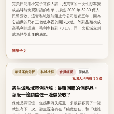
完美日記用小完子這個人設，把買來的一次性顧客變
成品牌能免費對話的名單，撐起 2020 年 52.33 億人
民幣營收。這套私域沒能阻止母公司連虧五年，因為
它能動的只有三個數字裡的回購次數。等到品類換成
高毛利的護膚、毛利率拉到 79.1%，同一套私域立刻
成為轉型止血的底氣。
閱讀全文
每週案例分析
私域社群
會員經營
保健品
私域人均消費 3-5 倍
碧生源私域案例拆解：最難回購的保健品，
怎麼一邊顧信任一邊做營收？
保健品調理慢、無感期流失嚴重，多數顧客買了一罐
就沒有下一次。碧生源沒有在「純做信任」和「猛推