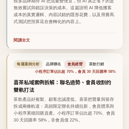
很多品牌期待 AI 把流量變便宜，但 AI 真正省下的是
無效嘗試與錯誤決策的成本。這篇說明 AI 降低獲客
成本的真實邏輯、內容試錯的隱形花費，以及用賽馬
式測試把預算花在會轉化的內容上。
閱讀全文
每週案例分析
品牌聯名
會員經營
茶飲行銷
小程序訂單佔比超 70%，會員 30 天回購率 58%
喜茶私域案例拆解：聯名造勢、會員收割的
雙軌打法
茶飲產品好複製、顧客忠誠度低。喜茶把聲量與留存
拆成兩條軌道：高頻限定聯名持續拉新，會員體系與
小程序累積回購資產。小程序訂單佔比超 70%、會員
30 天回購率 58%，非會員僅 22%。