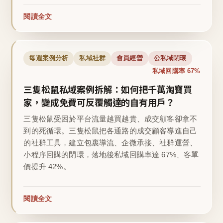
閱讀全文
每週案例分析
私域社群
會員經營
公私域閉環
私域回購率 67%
三隻松鼠私域案例拆解：如何把千萬淘寶買
家，變成免費可反覆觸達的自有用戶？
三隻松鼠受困於平台流量越買越貴、成交顧客卻拿不
到的死循環。三隻松鼠把各通路的成交顧客導進自己
的社群工具，建立包裹導流、企微承接、社群運營、
小程序回購的閉環，落地後私域回購率達 67%、客單
價提升 42%。
閱讀全文