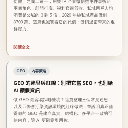
促銷」之間二選一，用雙 IP 企業微信把兩件事拆給
兩個角色，顧問打底、福利官衝營收。私域用戶人均
消費是公域的 3 到 5 倍，2020 年純私域產品做到
8700 萬。這篇也誠實看它的代價：促銷過密帶來的退
群壓力。
閱讀全文
GEO
內容策略
GEO 的迷思與紅線：別把它當 SEO，也別給
AI 餵假資訊
做 GEO 最容易踩哪些坑？這篇整理三個常見迷思，
以及五條會汙染資訊環境的紅線做法，並說明真正值
得做的 GEO 是建立真實、結構化、多平台一致的可
信內容，讓 AI 更願意引用你。