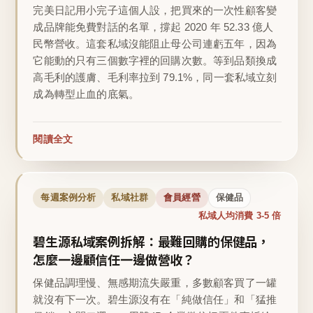
完美日記用小完子這個人設，把買來的一次性顧客變
成品牌能免費對話的名單，撐起 2020 年 52.33 億人
民幣營收。這套私域沒能阻止母公司連虧五年，因為
它能動的只有三個數字裡的回購次數。等到品類換成
高毛利的護膚、毛利率拉到 79.1%，同一套私域立刻
成為轉型止血的底氣。
閱讀全文
每週案例分析
私域社群
會員經營
保健品
私域人均消費 3-5 倍
碧生源私域案例拆解：最難回購的保健品，
怎麼一邊顧信任一邊做營收？
保健品調理慢、無感期流失嚴重，多數顧客買了一罐
就沒有下一次。碧生源沒有在「純做信任」和「猛推