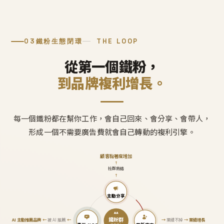
03
鐵粉生態閉環
THE LOOP
從第一個鐵粉，
到品牌複利增長。
每一個鐵粉都在幫你工作，會自己回來、會分享、會帶人，
形成一個不需要廣告費就會自己轉動的複利引擎。
顧客黏著度增加
↑
社群熱絡
↑
主動分享
鐵粉群
AI 主動推薦品牌
←
被 AI 推薦
←
→
業績不掉
→
業績增長