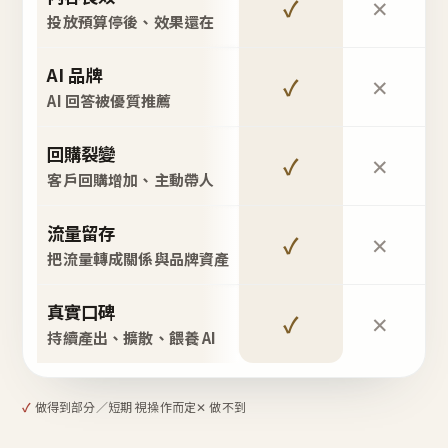
✓
✕
投放預算停後、效果還在
AI 品牌
✓
✕
AI 回答被優質推薦
回購裂變
✓
✕
客戶回購增加、主動帶人
流量留存
✓
✕
把流量轉成關係與品牌資產
真實口碑
✓
✕
持續產出、擴散、餵養 AI
✓
做得到
部分／短期 視操作而定
✕ 做不到