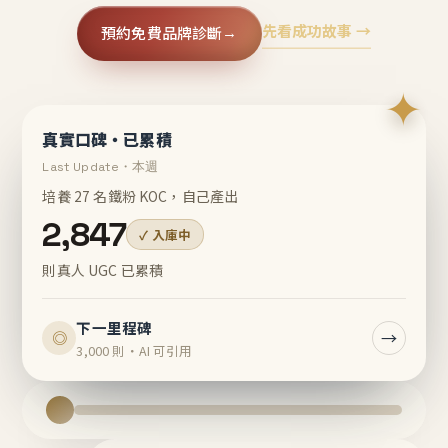
先看成功故事 →
預約免費品牌診斷
→
✦
真實口碑・已累積
Last Update・本週
培養 27 名鐵粉 KOC，自己產出
2,847
✓ 入庫中
則真人 UGC 已累積
下一里程碑
→
◎
3,000 則・AI 可引用