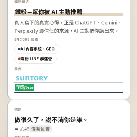
鐵粉解方
鐵粉＝幫你被 AI 主動推薦
真人寫下的真實心得，正是 ChatGPT、Gemini、
Perplexity 最信任的來源，AI 主動把你講出來。
ENCORE 服務
AI 內容系統・GEO
鐵粉 LINE 群運營
案例
問題
做很久了，說不清你是誰。
＝ 心裡
沒有位置