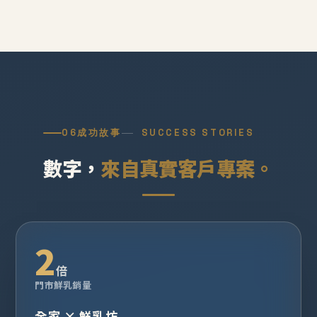
06
成功故事
SUCCESS STORIES
數字，
來自真實客戶專案。
2
倍
門市鮮乳銷量
全家 × 鮮乳坊