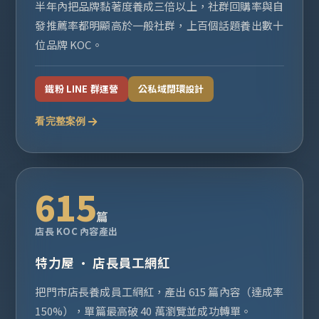
半年內把品牌黏著度養成三倍以上，社群回購率與自
發推薦率都明顯高於一般社群，上百個話題養出數十
位品牌 KOC。
鐵粉 LINE 群運營
公私域閉環設計
看完整案例
615
篇
店長 KOC 內容產出
特力屋 · 店長員工網紅
把門市店長養成員工網紅，產出 615 篇內容（達成率
150%），單篇最高破 40 萬瀏覽並成功轉單。