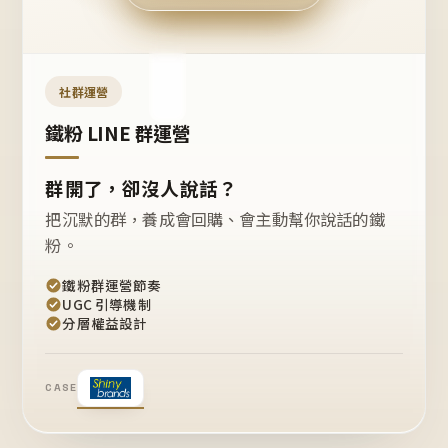
今天
開團
嗎？
推
薦
這
社群運營
款
+1
鐵粉 LINE 群運營
群開了，卻沒人說話？
把沉默的群，養成會回購、會主動幫你說話的鐵
粉。
鐵粉群運營節奏
UGC 引導機制
分層權益設計
CASE