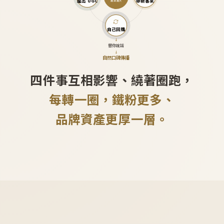
產出 UGC
帶新客來
越滾越大
自己回購
↓
替你說話
↓
自然口碑傳播
四件事互相影響、繞著圈跑，
每轉一圈，鐵粉更多、
品牌資產更厚一層。