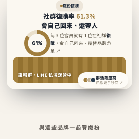
鐵粉復購
社群復購率
61.3%
會自己回來、還帶人
每 3 位會員就有 1 位在社群
復
61%
購
，會自己回來、還替品牌帶
單 ↗
鐵粉群・LINE 私域運營中
群活躍度高
訊息幾乎秒回 ↗
與這些品牌一起養鐵粉