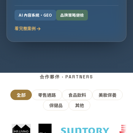
AI 內容系統・GEO
品牌策略健檢
看完整案例
合作夥伴 · PARTNERS
全部
零售通路
食品飲料
美妝保養
保健品
其他