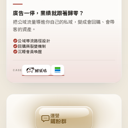
廣告一停，業績就跟著歸零？
把公域流量導進你自己的私域，變成會回購、會帶
客的資產。
公域導流路徑設計
回購與裂變機制
沉睡會員喚醒
CASE
❤
鐵
粉
自
己
揪
團
回
購
運營
鐵粉群