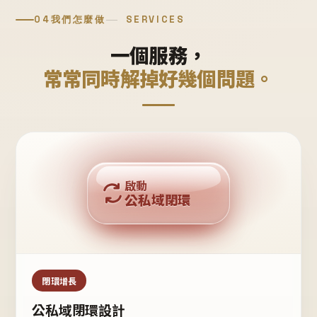
04
我們怎麼做
SERVICES
一個服務，
常常同時解掉好幾個問題。
回購複利
啟動
公私域閉環
私域鐵粉
公域流量
閉環增長
公私域閉環設計