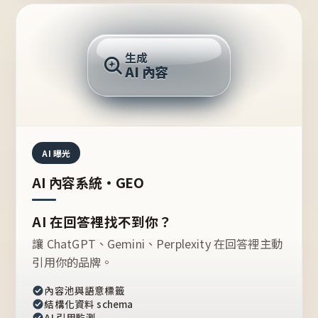
AI 回答
生成
AI 內容
推薦的台灣品牌？
AI 曝光
AI 內容系統・GEO
AI 在回答裡找不到你？
讓 ChatGPT、Gemini、Perplexity 在回答裡主動
引用你的品牌。
內容池與語意標籤
結構化資料 schema
AI 引用監測