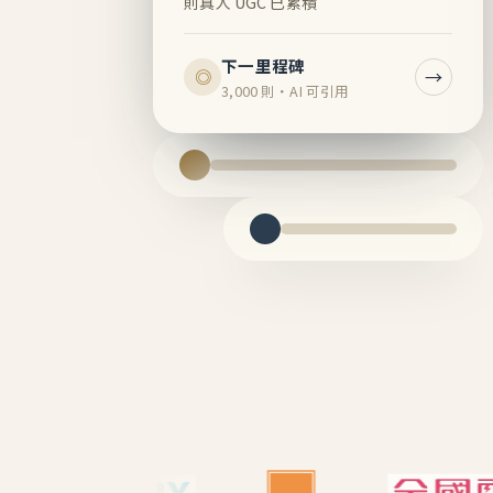
則真人 UGC 已累積
下一里程碑
→
◎
3,000 則・AI 可引用