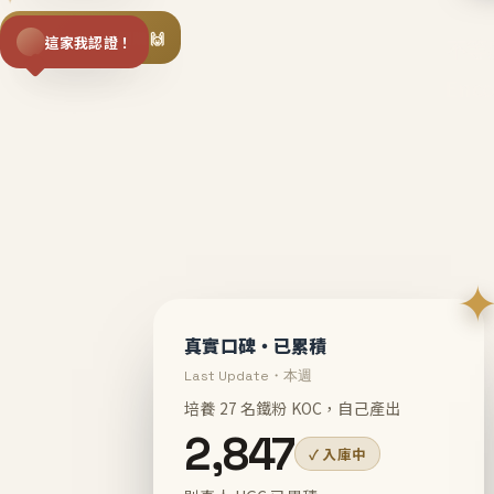
揪同事一起團購 🙌
這家我認證！
不等
En
真實口碑・已累積
Last Update・本週
培養 27 名鐵粉 KOC，自己產出
2,847
✓ 入庫中