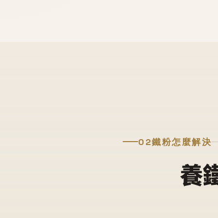
02
鐵粉怎麼解決
養