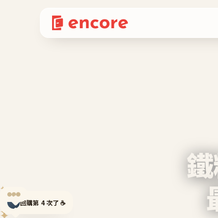
鐵
✦
✦
回購第 4 次了 ☕
✦
✦
✦
✦