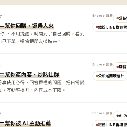
Encore 服務
方
公私
＝幫你回購、還帶人來
鐵粉 LINE 群運
折扣、不用提醒，時間到了自己回購，看到
自己下單，還會把朋友帶進來。
Encore 服務
方
鐵粉 
＝幫你產內容、炒熱社群
公私域閉環設計
分享使用心得、回答群裡的問題，把日常變
文，互動率提升、內容成本下降。
Encore 服務
方
AI
＝幫你被 AI 主動推薦
鐵粉 LINE 群運