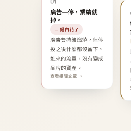
01
廣告一停，業績就
掉。
＝ 錢白花了
廣告費持續燃燒，但停
投之後什麼都沒留下。
進來的流量，沒有變成
品牌的資產。
查看相關文章 →