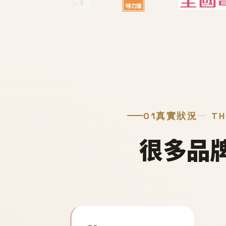
01
真實狀況
TH
很多品