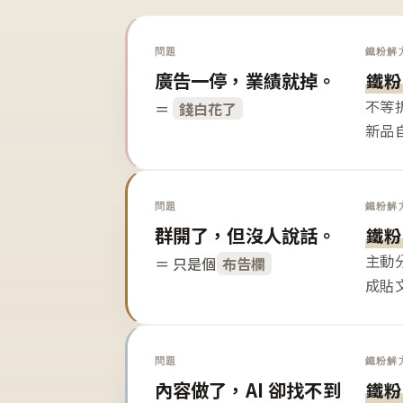
問題
鐵粉解
廣告一停，業績就掉。
鐵粉
不等
＝
錢白花了
新品
問題
鐵粉解
群開了，但沒人說話。
鐵粉
主動
＝ 只是個
布告欄
成貼
問題
鐵粉解
內容做了，AI 卻找不到
鐵粉