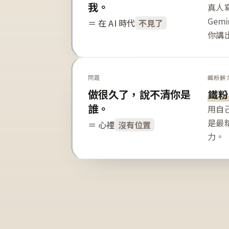
我。
真人寫
Gem
＝ 在 AI 時代
不見了
你講
問題
鐵粉解
做很久了，說不清你是
鐵粉
誰。
用自
是最
＝ 心裡
沒有位置
力。