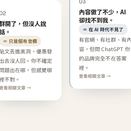
03
內容做了不少，AI
02
卻找不到我。
群開了，但沒人說
＝ 在 AI 時代不見了
話。
有官網、有社群、有
＝ 只是個布告欄
容，但問 ChatGPT 你
貼文丟進黑洞，優惠發
的品牌完全不在答案
出去沒人回。你不確定
裡。
問題出在哪，但感覺哪
查看相關文章 →
裡不對。
查看相關文章 →