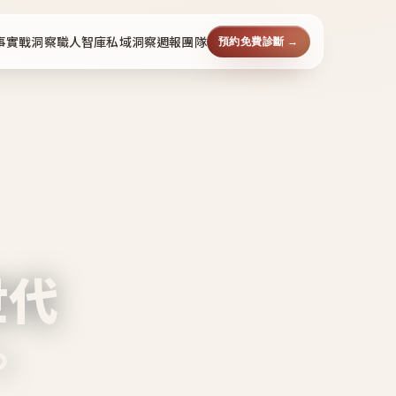
事
實戰洞察
職人智庫
私域洞察週報
團隊
預約免費診斷 →
世代
。