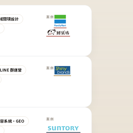
案例
域閉環設計
營
案例
LINE 群運營
案例
 內容系統・GEO
營