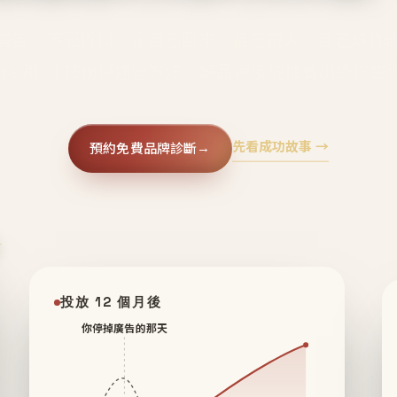
廣告、不靠折扣，會自己回來、自己帶人、自己幫你
core 用 AI 技術與運營方法，幫品牌系統性養出鐵粉生
先看成功故事 →
預約免費品牌診斷
→
✦
投放 12 個月後
你停掉廣告的那天