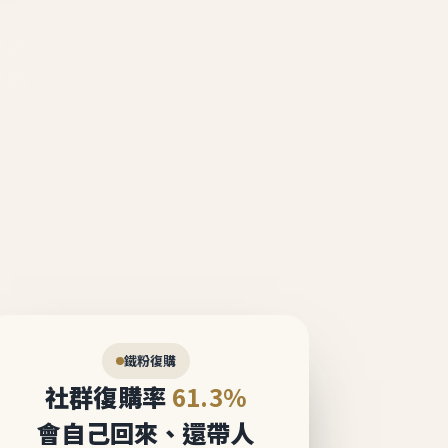
說話。
態圈。
鐵粉復購
社群復購率
61.3%
會自己回來、還帶人