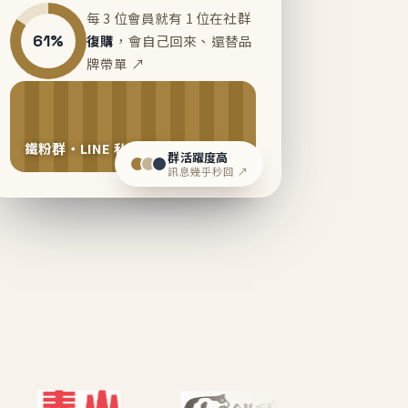
每 3 位會員就有 1 位在社群
61%
復購
，會自己回來、還替品
牌帶單 ↗
鐵粉群・LINE 私域運營中
群活躍度高
訊息幾乎秒回 ↗