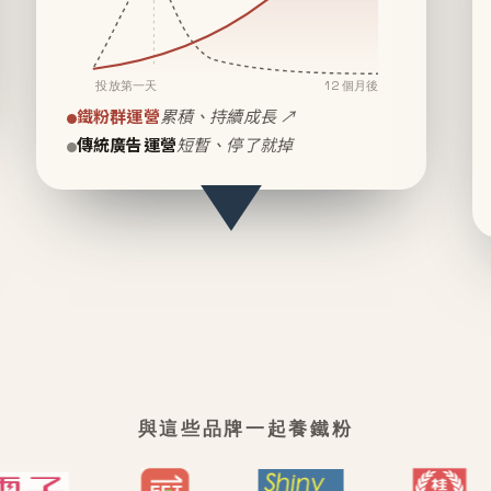
投放第一天
12 個月後
鐵粉群運營
累積、持續成長 ↗
傳統廣告運營
短暫、停了就掉
與這些品牌一起養鐵粉