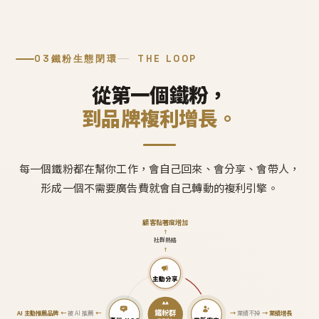
03
鐵粉生態閉環
THE LOOP
從第一個鐵粉，
到品牌複利增長。
每一個鐵粉都在幫你工作，會自己回來、會分享、會帶人，
形成一個不需要廣告費就會自己轉動的複利引擎。
顧客黏著度增加
↑
社群熱絡
↑
主動分享
鐵粉群
AI 主動推薦品牌
←
被 AI 推薦
←
→
業績不掉
→
業績增長