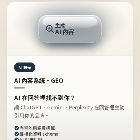
AI 回答
生成
AI 內容
推薦的台灣品牌？
AI 曝光
AI 內容系統・GEO
AI 在回答裡找不到你？
讓 ChatGPT、Gemini、Perplexity 在回答裡主動
引用你的品牌。
內容池與語意標籤
結構化資料 schema
AI 引用監測