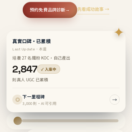
先看成功故事 →
預約免費品牌診斷
→
✦
真實口碑・已累積
Last Update・本週
培養 27 名鐵粉 KOC，自己產出
2,847
✓ 入庫中
則真人 UGC 已累積
下一里程碑
→
◎
3,000 則・AI 可引用