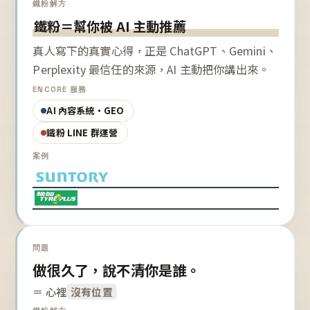
鐵粉解方
鐵粉＝幫你被 AI 主動推薦
真人寫下的真實心得，正是 ChatGPT、Gemini、
Perplexity 最信任的來源，AI 主動把你講出來。
ENCORE 服務
AI 內容系統・GEO
鐵粉 LINE 群運營
案例
問題
做很久了，說不清你是誰。
＝ 心裡
沒有位置