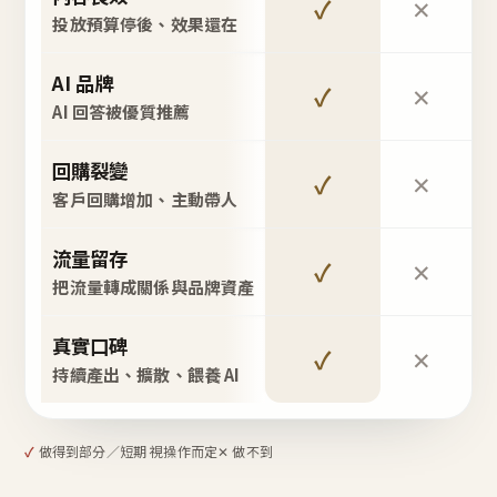
✓
✕
投放預算停後、效果還在
AI 品牌
✓
✕
AI 回答被優質推薦
回購裂變
✓
✕
客戶回購增加、主動帶人
流量留存
✓
✕
把流量轉成關係與品牌資產
真實口碑
✓
✕
持續產出、擴散、餵養 AI
✓
做得到
部分／短期 視操作而定
✕ 做不到