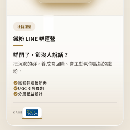
今天
開團
嗎？
推
薦
這
社群運營
款
+1
鐵粉 LINE 群運營
群開了，卻沒人說話？
把沉默的群，養成會回購、會主動幫你說話的鐵
粉。
鐵粉群運營節奏
UGC 引導機制
分層權益設計
CASE