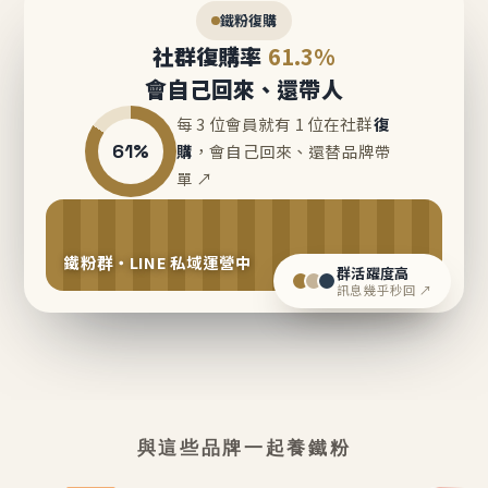
鐵粉復購
社群復購率
61.3%
會自己回來、還帶人
每 3 位會員就有 1 位在社群
復
61%
購
，會自己回來、還替品牌帶
單 ↗
鐵粉群・LINE 私域運營中
群活躍度高
訊息幾乎秒回 ↗
與這些品牌一起養鐵粉