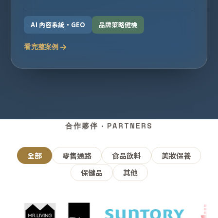
AI 內容系統・GEO
品牌策略健檢
看完整案例
合作夥伴 · PARTNERS
全部
零售通路
食品飲料
美妝保養
保健品
其他