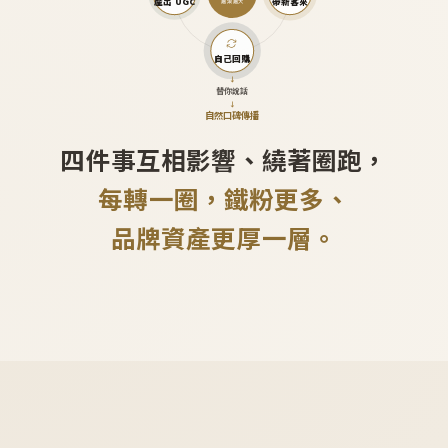
產出 UGC
帶新客來
越滾越大
自己回購
↓
替你說話
↓
自然口碑傳播
四件事互相影響、繞著圈跑，
每轉一圈，鐵粉更多、
品牌資產更厚一層。