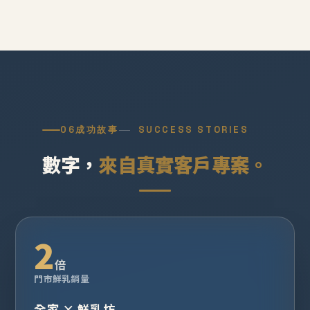
06
成功故事
SUCCESS STORIES
數字，
來自真實客戶專案。
2
倍
門市鮮乳銷量
全家 × 鮮乳坊