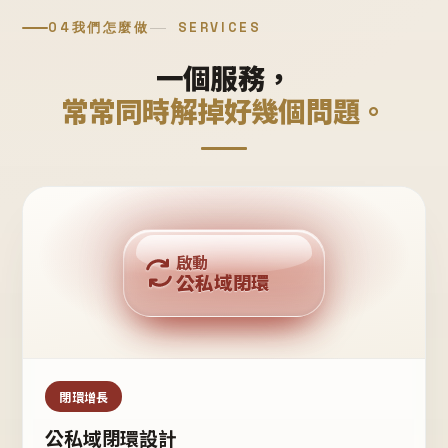
04
我們怎麼做
SERVICES
一個服務，
常常同時解掉好幾個問題。
回購複利
啟動
公私域閉環
私域鐵粉
公域流量
閉環增長
公私域閉環設計