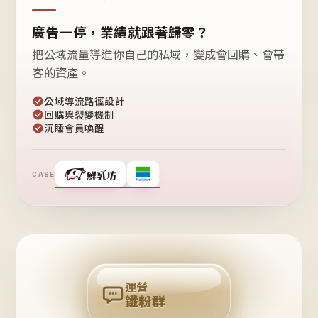
廣告一停，業績就跟著歸零？
把公域流量導進你自己的私域，變成會回購、會帶
客的資產。
公域導流路徑設計
回購與裂變機制
沉睡會員喚醒
CASE
❤
鐵
粉
自
己
揪
團
回
購
運營
鐵粉群