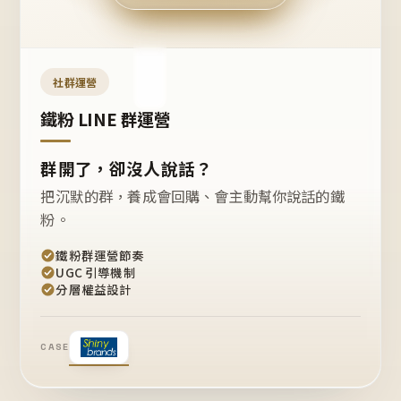
今天
開團
嗎？
推
薦
這
社群運營
款
+1
鐵粉 LINE 群運營
群開了，卻沒人說話？
把沉默的群，養成會回購、會主動幫你說話的鐵
粉。
鐵粉群運營節奏
UGC 引導機制
分層權益設計
CASE