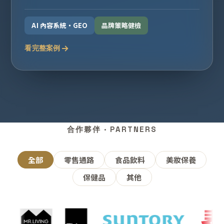
AI 內容系統・GEO
品牌策略健檢
看完整案例
合作夥伴 · PARTNERS
全部
零售通路
食品飲料
美妝保養
保健品
其他