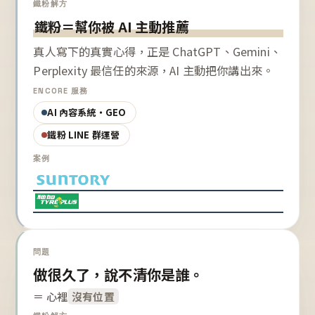
鐵粉解方
鐵粉＝幫你被 AI 主動推薦
真人寫下的真實心得，正是 ChatGPT、Gemini、
Perplexity 最信任的來源，AI 主動把你講出來。
ENCORE 服務
AI 內容系統・GEO
鐵粉 LINE 群運營
案例
問題
做很久了，說不清你是誰。
＝ 心裡
沒有位置