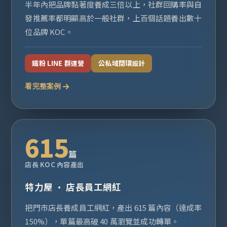
半年內把品牌黏著度養成三倍以上，社群回購率與自
發推薦率都明顯高於一般社群，上百個話題養出數十
位品牌 KOC。
鐵粉 LINE 群運營
公私域閉環設計
看完整案例
615
篇
店長 KOC 內容產出
特力屋 · 店長員工網紅
把門市店長養成員工網紅，產出 615 篇內容（達成率
150%），單篇最高破 40 萬瀏覽並成功轉單。