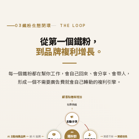
03
鐵粉生態閉環
THE LOOP
從第一個鐵粉，
到品牌複利增長。
每一個鐵粉都在幫你工作，會自己回來、會分享、會帶人，
形成一個不需要廣告費就會自己轉動的複利引擎。
顧客黏著度增加
↑
社群熱絡
↑
主動分享
鐵粉群
AI 主動推薦品牌
←
被 AI 推薦
←
→
業績不掉
→
業績增長