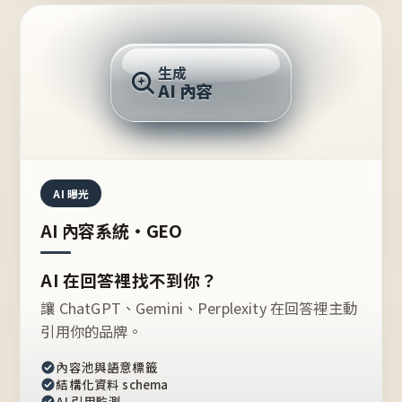
AI 回答
生成
AI 內容
推薦的台灣品牌？
AI 曝光
AI 內容系統・GEO
AI 在回答裡找不到你？
讓 ChatGPT、Gemini、Perplexity 在回答裡主動
引用你的品牌。
內容池與語意標籤
結構化資料 schema
AI 引用監測