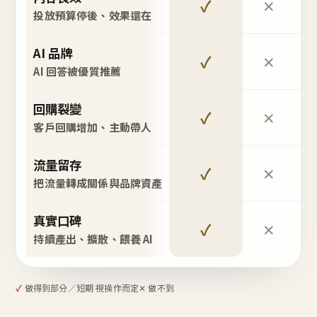
✓
✕
投放預算停後、效果還在
AI 品牌
✓
✕
AI 回答被優質推薦
回購裂變
✓
✕
客戶回購增加、主動帶人
流量留存
✓
✕
把流量轉成關係與品牌資產
真實口碑
✓
✕
持續產出、擴散、餵養 AI
✓
做得到
部分／短期 視操作而定
✕ 做不到