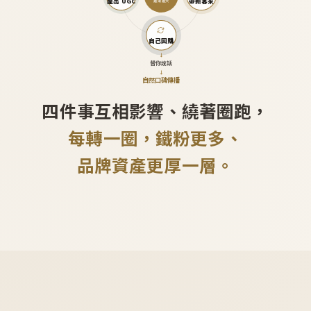
產出 UGC
帶新客來
越滾越大
自己回購
↓
替你說話
↓
自然口碑傳播
四件事互相影響、繞著圈跑，
每轉一圈，鐵粉更多、
品牌資產更厚一層。