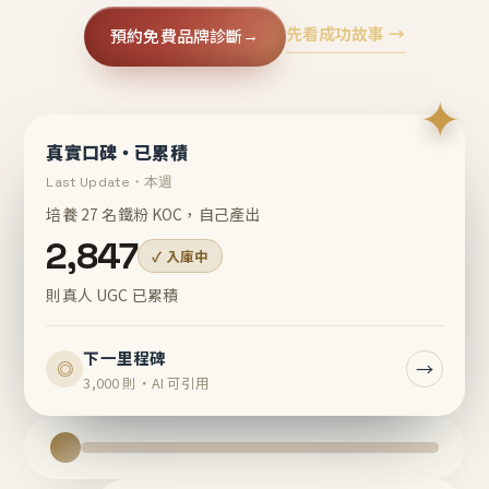
先看成功故事 →
預約免費品牌診斷
→
✦
真實口碑・已累積
Last Update・本週
培養 27 名鐵粉 KOC，自己產出
2,847
✓ 入庫中
則真人 UGC 已累積
下一里程碑
→
◎
3,000 則・AI 可引用