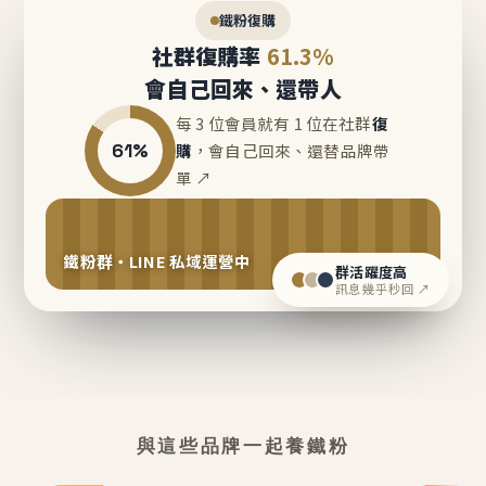
鐵粉復購
社群復購率
61.3%
會自己回來、還帶人
每 3 位會員就有 1 位在社群
復
61%
購
，會自己回來、還替品牌帶
單 ↗
鐵粉群・LINE 私域運營中
群活躍度高
訊息幾乎秒回 ↗
與這些品牌一起養鐵粉