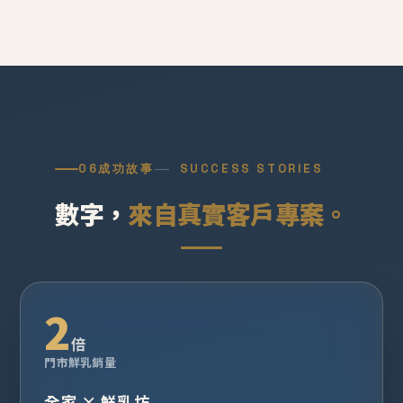
06
成功故事
SUCCESS STORIES
數字，
來自真實客戶專案。
2
倍
門市鮮乳銷量
全家 × 鮮乳坊