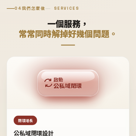
04
我們怎麼做
SERVICES
一個服務，
常常同時解掉好幾個問題。
回購複利
啟動
公私域閉環
私域鐵粉
公域流量
閉環增長
公私域閉環設計