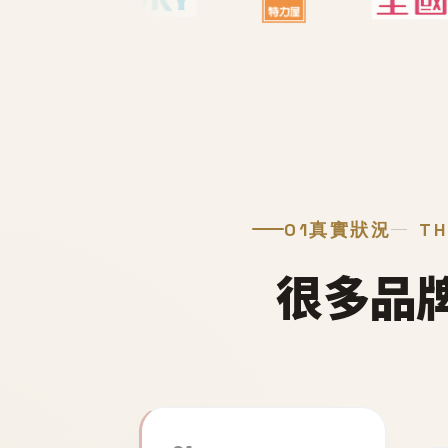
01
真實狀況
TH
很多品