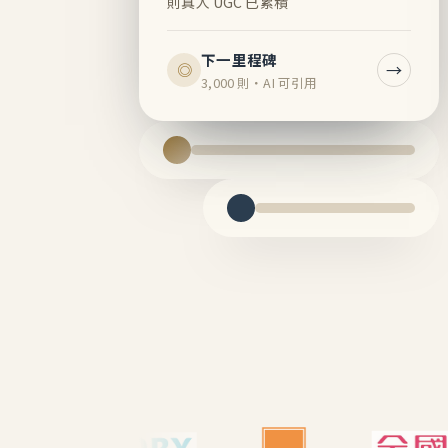
則真人 UGC 已累積
下一里程碑
→
◎
3,000 則・AI 可引用