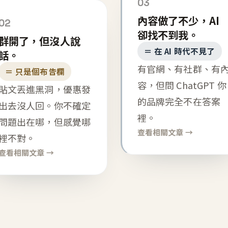
03
內容做了不少，AI
02
卻找不到我。
群開了，但沒人說
＝ 在 AI 時代不見了
話。
有官網、有社群、有
＝ 只是個布告欄
容，但問 ChatGPT 你
貼文丟進黑洞，優惠發
的品牌完全不在答案
出去沒人回。你不確定
裡。
問題出在哪，但感覺哪
查看相關文章 →
裡不對。
查看相關文章 →