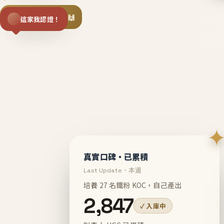
揪同事一起團購 🙌
這家我認證！
不等
En
真實口碑・已累積
Last Update・本週
培養 27 名鐵粉 KOC，自己產出
2,847
✓ 入庫中