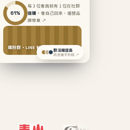
每 3 位會員就有 1 位在社群
61%
復購
，會自己回來、還替品
牌帶單 ↗
鐵粉群・LINE 私域運營中
群活躍度高
訊息幾乎秒回 ↗