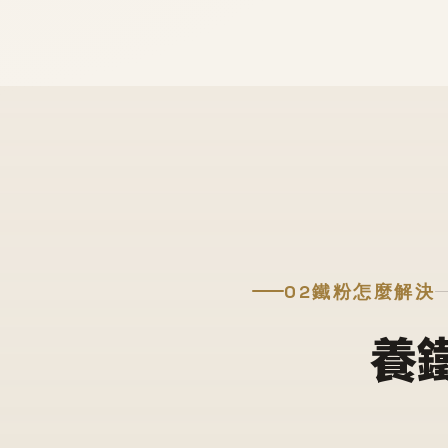
02
鐵粉怎麼解決
養