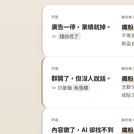
問題
鐵粉解
廣告一停，業績就掉。
鐵粉
不等
＝
錢白花了
新品
問題
鐵粉解
群開了，但沒人說話。
鐵粉
主動
＝ 只是個
布告欄
成貼
問題
鐵粉解
內容做了，AI 卻找不到
鐵粉