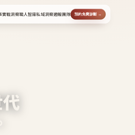
事
實戰洞察
職人智庫
私域洞察週報
團隊
預約免費診斷 →
世代
。