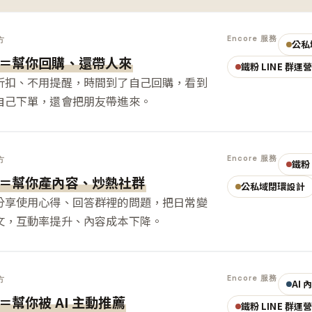
Encore 服務
方
公私
＝幫你回購、還帶人來
鐵粉 LINE 群運
折扣、不用提醒，時間到了自己回購，看到
自己下單，還會把朋友帶進來。
Encore 服務
方
鐵粉 
＝幫你產內容、炒熱社群
公私域閉環設計
分享使用心得、回答群裡的問題，把日常變
文，互動率提升、內容成本下降。
Encore 服務
方
AI
＝幫你被 AI 主動推薦
鐵粉 LINE 群運