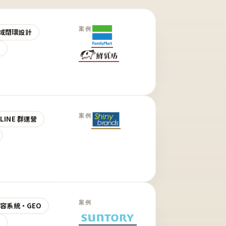
案例
域閉環設計
營
案例
LINE 群運營
案例
 內容系統・GEO
營