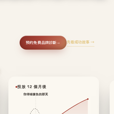
廣告、不靠折扣，會自己回來、自己帶人、自己幫你
core 用 AI 技術與運營方法，幫品牌系統性養出鐵粉生
先看成功故事 →
預約免費品牌診斷
→
✦
投放 12 個月後
你停掉廣告的那天