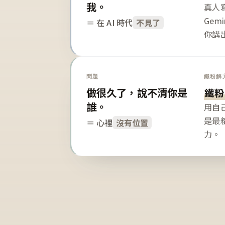
我。
真人寫
Gem
＝ 在 AI 時代
不見了
你講
問題
鐵粉解
做很久了，說不清你是
鐵粉
誰。
用自
是最
＝ 心裡
沒有位置
力。