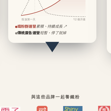
投放第一天
12 個月後
鐵粉群運營
累積、持續成長 ↗
傳統廣告運營
短暫、停了就掉
與這些品牌一起養鐵粉