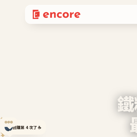
鐵
✦
✦
回購第 4 次了 ☕
✦
✦
✦
✦