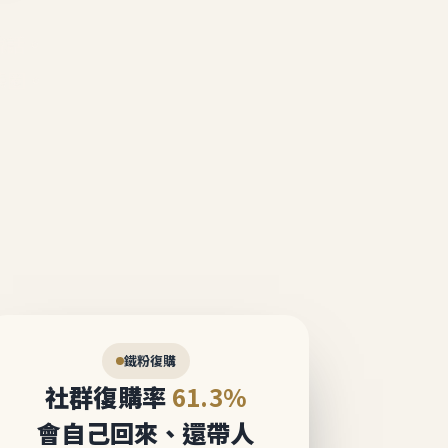
說話。
態圈。
鐵粉復購
社群復購率
61.3%
會自己回來、還帶人