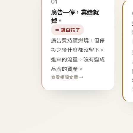
01
廣告一停，業績就
掉。
＝ 錢白花了
廣告費持續燃燒，但停
投之後什麼都沒留下。
進來的流量，沒有變成
品牌的資產。
查看相關文章 →