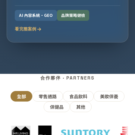
AI 內容系統・GEO
品牌策略健檢
看完整案例
合作夥伴 · PARTNERS
全部
零售通路
食品飲料
美妝保養
保健品
其他