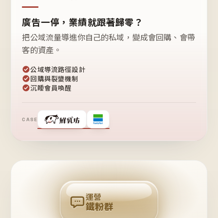
廣告一停，業績就跟著歸零？
把公域流量導進你自己的私域，變成會回購、會帶
客的資產。
公域導流路徑設計
回購與裂變機制
沉睡會員喚醒
CASE
❤
鐵
粉
自
己
揪
團
回
購
運營
鐵粉群