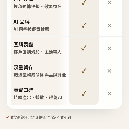
✓
✕
投放預算停後、效果還在
AI 品牌
✓
✕
AI 回答被優質推薦
回購裂變
✓
✕
客戶回購增加、主動帶人
流量留存
✓
✕
把流量轉成關係與品牌資產
真實口碑
✓
✕
持續產出、擴散、餵養 AI
✓
做得到
部分／短期 視操作而定
✕ 做不到