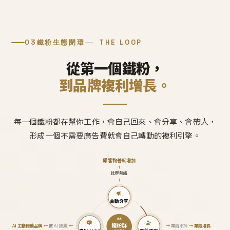
03
鐵粉生態閉環
THE LOOP
從第一個鐵粉，
到品牌複利增長。
每一個鐵粉都在幫你工作，會自己回來、會分享、會帶人，
形成一個不需要廣告費就會自己轉動的複利引擎。
顧客黏著度增加
↑
社群熱絡
↑
主動分享
鐵粉群
AI 主動推薦品牌
←
被 AI 推薦
←
→
業績不掉
→
業績增長