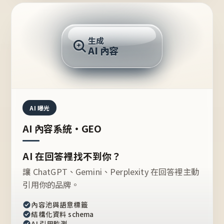
AI 回答
生成
AI 內容
推薦的台灣品牌？
AI 曝光
AI 內容系統・GEO
AI 在回答裡找不到你？
讓 ChatGPT、Gemini、Perplexity 在回答裡主動
引用你的品牌。
內容池與語意標籤
結構化資料 schema
AI 引用監測