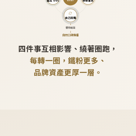
產出 UGC
帶新客來
越滾越大
自己回購
↓
替你說話
↓
自然口碑傳播
四件事互相影響、繞著圈跑，
每轉一圈，鐵粉更多、
品牌資產更厚一層。