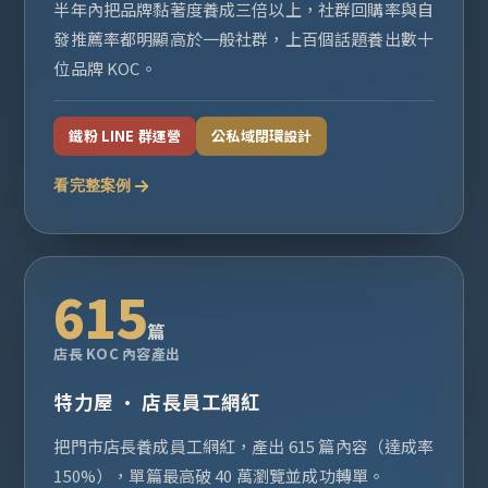
半年內把品牌黏著度養成三倍以上，社群回購率與自
發推薦率都明顯高於一般社群，上百個話題養出數十
位品牌 KOC。
鐵粉 LINE 群運營
公私域閉環設計
看完整案例
615
篇
店長 KOC 內容產出
特力屋 · 店長員工網紅
把門市店長養成員工網紅，產出 615 篇內容（達成率
150%），單篇最高破 40 萬瀏覽並成功轉單。