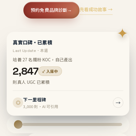
先看成功故事 →
預約免費品牌診斷
→
✦
真實口碑・已累積
Last Update・本週
培養 27 名鐵粉 KOC，自己產出
2,847
✓ 入庫中
則真人 UGC 已累積
下一里程碑
→
◎
3,000 則・AI 可引用