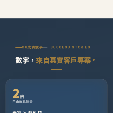
06
成功故事
SUCCESS STORIES
數字，
來自真實客戶專案。
2
倍
門市鮮乳銷量
全家 × 鮮乳坊