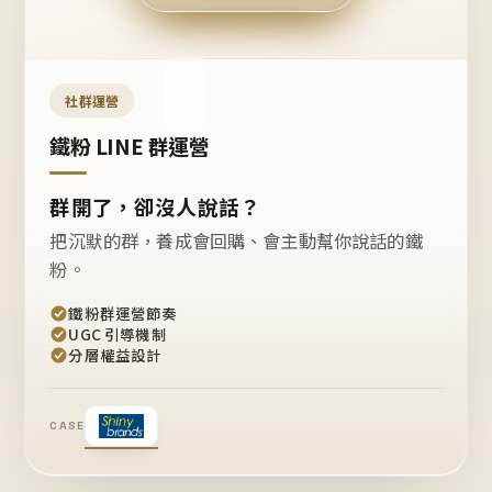
今天
開團
嗎？
推
薦
這
社群運營
款
+1
鐵粉 LINE 群運營
群開了，卻沒人說話？
把沉默的群，養成會回購、會主動幫你說話的鐵
粉。
鐵粉群運營節奏
UGC 引導機制
分層權益設計
CASE