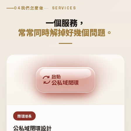
04
我們怎麼做
SERVICES
一個服務，
常常同時解掉好幾個問題。
回購複利
啟動
公私域閉環
私域鐵粉
公域流量
閉環增長
公私域閉環設計