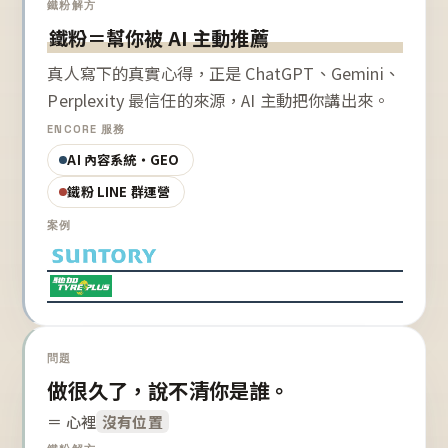
鐵粉解方
鐵粉＝幫你被 AI 主動推薦
真人寫下的真實心得，正是 ChatGPT、Gemini、
Perplexity 最信任的來源，AI 主動把你講出來。
ENCORE 服務
AI 內容系統・GEO
鐵粉 LINE 群運營
案例
問題
做很久了，說不清你是誰。
＝ 心裡
沒有位置