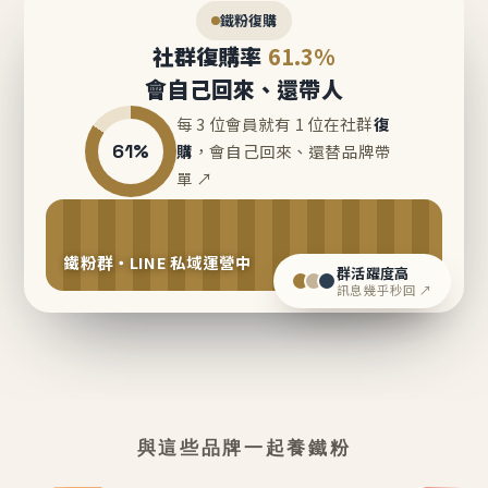
鐵粉復購
社群復購率
61.3%
會自己回來、還帶人
每 3 位會員就有 1 位在社群
復
61%
購
，會自己回來、還替品牌帶
單 ↗
鐵粉群・LINE 私域運營中
群活躍度高
訊息幾乎秒回 ↗
與這些品牌一起養鐵粉